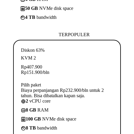
50 GB
NVMe disk space
4 TB
bandwidth
TERPOPULER
Diskon 63%
KVM 2
Rp
407.900
Rp
151.900
/bln
Pilih paket
Biaya perpanjangan Rp232.900/bln untuk 2
tahun. Bisa dibatalkan kapan saja.
2
vCPU core
8 GB
RAM
100 GB
NVMe disk space
8 TB
bandwidth