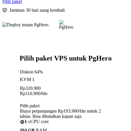
Pilih paket
Jaminan 30 hari uang kembali
Pilih paket VPS untuk PgHero
Diskon 64%
KVM 1
Rp
320.900
Rp
116.900
/bln
Pilih paket
Biaya perpanjangan Rp193.900/bln untuk 2
tahun. Bisa dibatalkan kapan saja.
1
vCPU core
4 GB
RAM