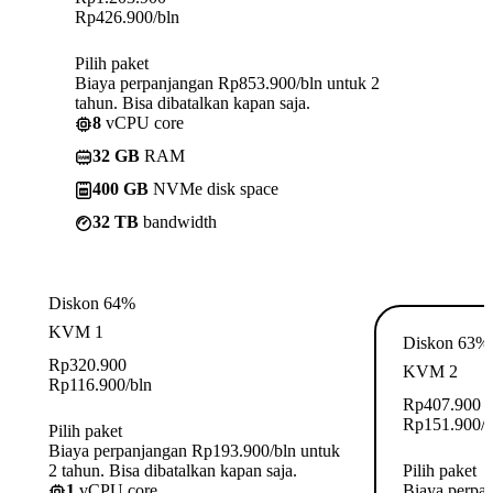
Rp
426.900
/bln
Pilih paket
Biaya perpanjangan Rp853.900/bln untuk 2
tahun. Bisa dibatalkan kapan saja.
8
vCPU core
32 GB
RAM
400 GB
NVMe disk space
32 TB
bandwidth
Diskon 64%
KVM 1
Diskon 63%
Rp
320.900
KVM 2
Rp
116.900
/bln
Rp
407.900
Rp
151.900
/
Pilih paket
Biaya perpanjangan Rp193.900/bln untuk
2 tahun. Bisa dibatalkan kapan saja.
Pilih paket
1
vCPU core
Biaya perpa