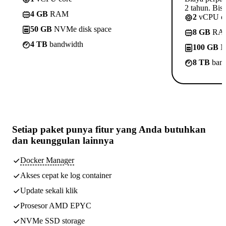
2 tahun. Bisa
4 GB
RAM
2
vCPU c
50 GB
NVMe disk space
8 GB
RA
4 TB
bandwidth
100 GB
N
8 TB
band
Setiap paket punya
fitur yang Anda butuhkan
dan keunggulan lainnya
Docker Manager
Akses cepat ke log container
Update sekali klik
Prosesor AMD EPYC
NVMe SSD storage