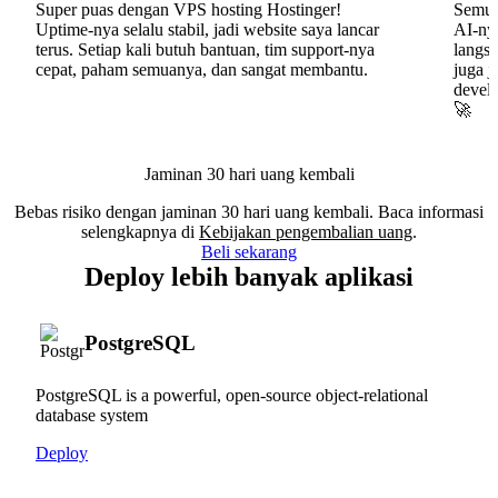
Super puas dengan VPS hosting Hostinger!
Semua
Uptime-nya selalu stabil, jadi website saya lancar
AI-nya
terus. Setiap kali butuh bantuan, tim support-nya
langs
cepat, paham semuanya, dan sangat membantu.
juga j
develo
🚀
Jaminan 30 hari uang kembali
Bebas risiko dengan jaminan 30 hari uang kembali. Baca informasi
selengkapnya di
Kebijakan pengembalian uang
.
Beli sekarang
Deploy lebih banyak aplikasi
PostgreSQL
PostgreSQL is a powerful, open-source object-relational
database system
Deploy