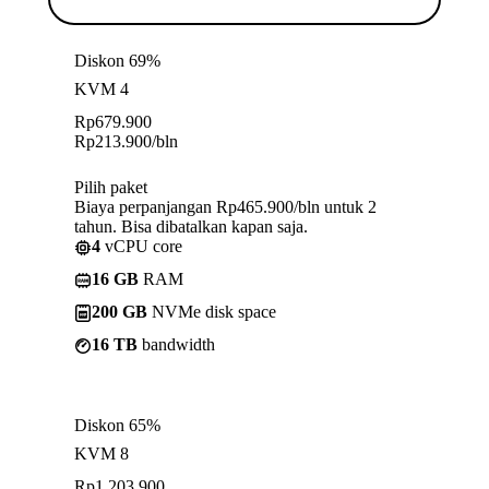
Diskon 69%
KVM 4
Rp
679.900
Rp
213.900
/bln
Pilih paket
Biaya perpanjangan Rp465.900/bln untuk 2
tahun. Bisa dibatalkan kapan saja.
4
vCPU core
16 GB
RAM
200 GB
NVMe disk space
16 TB
bandwidth
Diskon 65%
KVM 8
Rp
1.203.900