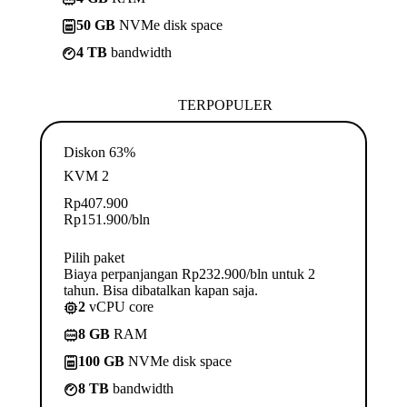
50 GB
NVMe disk space
4 TB
bandwidth
TERPOPULER
Diskon 63%
KVM 2
Rp
407.900
Rp
151.900
/bln
Pilih paket
Biaya perpanjangan Rp232.900/bln untuk 2
tahun. Bisa dibatalkan kapan saja.
2
vCPU core
8 GB
RAM
100 GB
NVMe disk space
8 TB
bandwidth