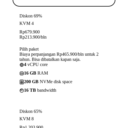
Diskon 69%
KVM 4
Rp
679.900
Rp
213.900
/bln
Pilih paket
Biaya perpanjangan Rp465.900/bln untuk 2
tahun. Bisa dibatalkan kapan saja.
4
vCPU core
16 GB
RAM
200 GB
NVMe disk space
16 TB
bandwidth
Diskon 65%
KVM 8
Rp
1.203.900