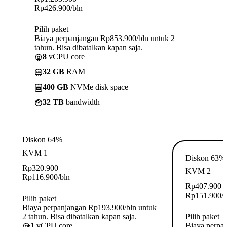
Rp
426.900
/bln
Pilih paket
Biaya perpanjangan Rp853.900/bln untuk 2
tahun. Bisa dibatalkan kapan saja.
8
vCPU core
32 GB
RAM
400 GB
NVMe disk space
32 TB
bandwidth
Diskon 64%
KVM 1
Diskon 63%
Rp
320.900
KVM 2
Rp
116.900
/bln
Rp
407.900
Rp
151.900
/
Pilih paket
Biaya perpanjangan Rp193.900/bln untuk
2 tahun. Bisa dibatalkan kapan saja.
Pilih paket
1
vCPU core
Biaya perpa