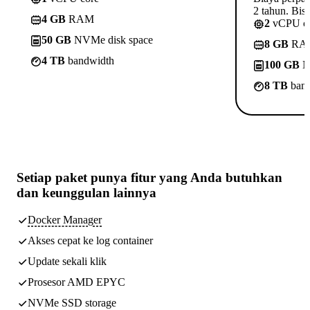
2 tahun. Bisa
4 GB
RAM
2
vCPU c
50 GB
NVMe disk space
8 GB
RA
4 TB
bandwidth
100 GB
N
8 TB
band
Setiap paket punya
fitur yang Anda butuhkan
dan keunggulan lainnya
Docker Manager
Akses cepat ke log container
Update sekali klik
Prosesor AMD EPYC
NVMe SSD storage