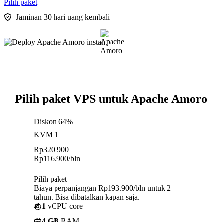
Pilih paket
Jaminan 30 hari uang kembali
Pilih paket VPS untuk Apache Amoro
Diskon 64%
KVM 1
Rp
320.900
Rp
116.900
/bln
Pilih paket
Biaya perpanjangan Rp193.900/bln untuk 2
tahun. Bisa dibatalkan kapan saja.
1
vCPU core
4 GB
RAM