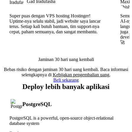
Gad Iradufasha
Super puas dengan VPS hosting Hostinger!
Semua
Uptime-nya selalu stabil, jadi website saya lancar
AI-nya
terus. Setiap kali butuh bantuan, tim support-nya
langs
cepat, paham semuanya, dan sangat membantu.
juga j
develo
🚀
Jaminan 30 hari uang kembali
Bebas risiko dengan jaminan 30 hari uang kembali. Baca informasi
selengkapnya di
Kebijakan pengembalian uang
.
Beli sekarang
Deploy lebih banyak aplikasi
PostgreSQL
PostgreSQL is a powerful, open-source object-relational
database system