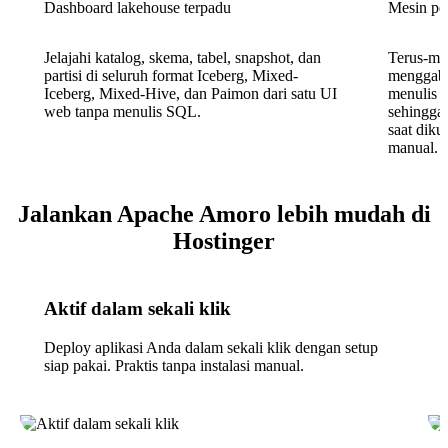
Dashboard lakehouse terpadu
Mesin pe
Jelajahi katalog, skema, tabel, snapshot, dan
Terus-men
partisi di seluruh format Iceberg, Mixed-
menggabu
Iceberg, Mixed-Hive, dan Paimon dari satu UI
menulis u
web tanpa menulis SQL.
sehingga 
saat diku
manual.
Jalankan Apache Amoro lebih mudah di
Hostinger
Aktif dalam sekali klik
Deploy aplikasi Anda dalam sekali klik dengan setup
siap pakai. Praktis tanpa instalasi manual.