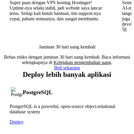
Super puas dengan VPS hosting Hostinger!
Semua
Uptime-nya selalu stabil, jadi website saya lancar
AI-nya
terus. Setiap kali butuh bantuan, tim support-nya
langs
cepat, paham semuanya, dan sangat membantu.
juga j
develo
🚀
Jaminan 30 hari uang kembali
Bebas risiko dengan jaminan 30 hari uang kembali. Baca informasi
selengkapnya di
Kebijakan pengembalian uang
.
Beli sekarang
Deploy lebih banyak aplikasi
PostgreSQL
PostgreSQL is a powerful, open-source object-relational
database system
Deploy