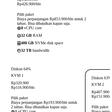
Rp
426.900
/bln
Pilih paket
Biaya perpanjangan Rp853.900/bln untuk 2
tahun. Bisa dibatalkan kapan saja.
8
vCPU core
32 GB
RAM
400 GB
NVMe disk space
32 TB
bandwidth
Diskon 64%
KVM 1
Diskon 63%
Rp
320.900
KVM 2
Rp
116.900
/bln
Rp
407.900
Rp
151.900
/
Pilih paket
Biaya perpanjangan Rp193.900/bln untuk
2 tahun. Bisa dibatalkan kapan saja.
Pilih paket
1
vCPU core
Biaya perpa