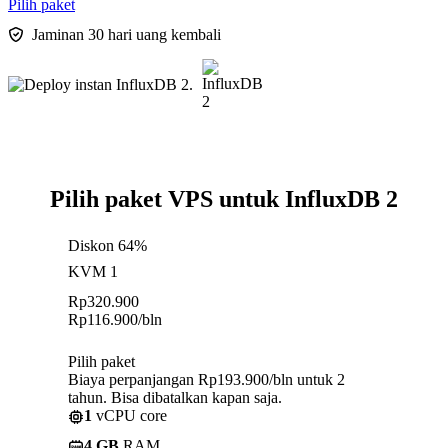
Pilih paket
Jaminan 30 hari uang kembali
Pilih paket VPS untuk InfluxDB 2
Diskon 64%
KVM 1
Rp
320.900
Rp
116.900
/bln
Pilih paket
Biaya perpanjangan Rp193.900/bln untuk 2
tahun. Bisa dibatalkan kapan saja.
1
vCPU core
4 GB
RAM