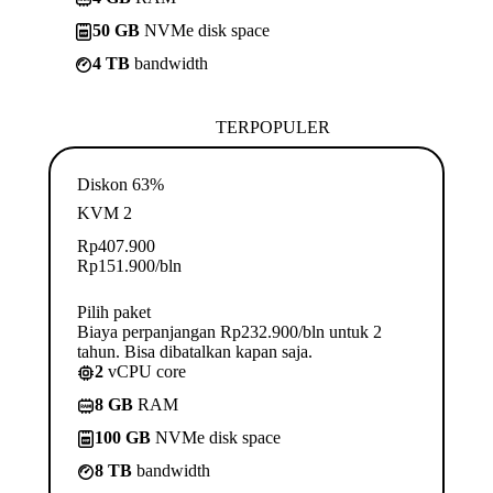
50 GB
NVMe disk space
4 TB
bandwidth
TERPOPULER
Diskon 63%
KVM 2
Rp
407.900
Rp
151.900
/bln
Pilih paket
Biaya perpanjangan Rp232.900/bln untuk 2
tahun. Bisa dibatalkan kapan saja.
2
vCPU core
8 GB
RAM
100 GB
NVMe disk space
8 TB
bandwidth