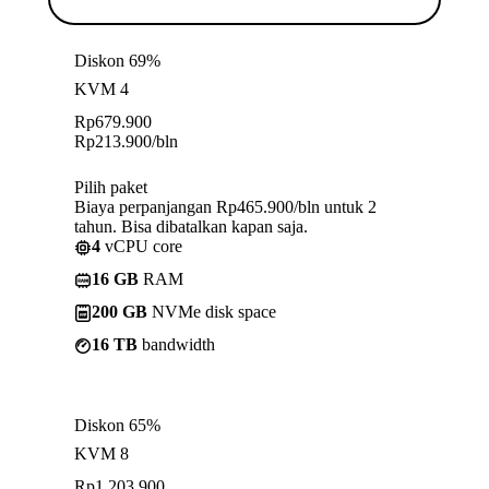
Diskon 69%
KVM 4
Rp
679.900
Rp
213.900
/bln
Pilih paket
Biaya perpanjangan Rp465.900/bln untuk 2
tahun. Bisa dibatalkan kapan saja.
4
vCPU core
16 GB
RAM
200 GB
NVMe disk space
16 TB
bandwidth
Diskon 65%
KVM 8
Rp
1.203.900