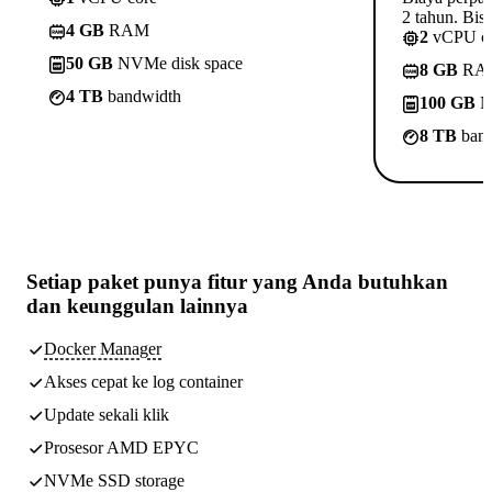
2 tahun. Bisa
4 GB
RAM
2
vCPU c
50 GB
NVMe disk space
8 GB
RA
4 TB
bandwidth
100 GB
N
8 TB
band
Setiap paket punya
fitur yang Anda butuhkan
dan keunggulan lainnya
Docker Manager
Akses cepat ke log container
Update sekali klik
Prosesor AMD EPYC
NVMe SSD storage