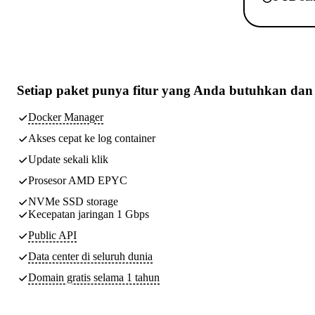
Setiap paket punya
fitur yang Anda butuhkan
dan 
Docker Manager
Akses cepat ke log container
Update sekali klik
Prosesor AMD EPYC
NVMe SSD storage
Kecepatan jaringan 1 Gbps
Public API
Data center di seluruh dunia
Domain gratis selama 1 tahun