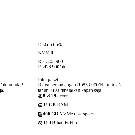
Diskon 65%
KVM 8
Rp
1.203.900
Rp
426.900
/bln
Pilih paket
/bln untuk 2
Biaya perpanjangan Rp853.900/bln untuk 2
ja.
tahun. Bisa dibatalkan kapan saja.
8
vCPU core
32 GB
RAM
400 GB
NVMe disk space
32 TB
bandwidth