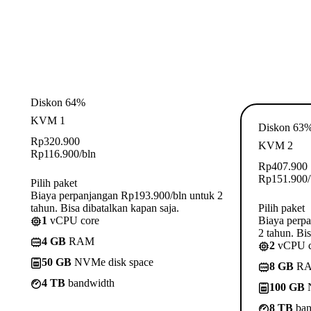
Diskon 64%
KVM 1
Diskon 63
Rp
320.900
KVM 2
Rp
116.900
/bln
Rp
407.900
Rp
151.900
Pilih paket
Biaya perpanjangan Rp193.900/bln untuk 2
tahun. Bisa dibatalkan kapan saja.
Pilih paket
1
vCPU core
Biaya perp
2 tahun. Bis
4 GB
RAM
2
vCPU c
50 GB
NVMe disk space
8 GB
R
4 TB
bandwidth
100 GB
N
8 TB
ban