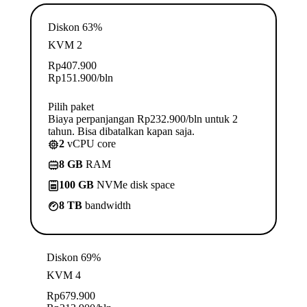
Diskon 63%
KVM 2
Rp
407.900
Rp
151.900
/bln
Pilih paket
Biaya perpanjangan Rp232.900/bln untuk 2
tahun. Bisa dibatalkan kapan saja.
2
vCPU core
8 GB
RAM
100 GB
NVMe disk space
8 TB
bandwidth
Diskon 69%
KVM 4
Rp
679.900