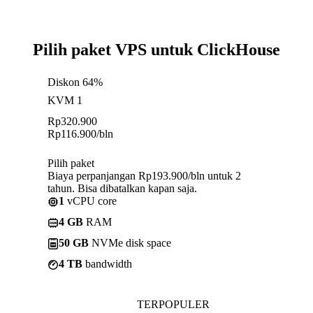
Pilih paket VPS untuk ClickHouse
Diskon 64%
KVM 1
Rp
320.900
Rp
116.900
/bln
Pilih paket
Biaya perpanjangan Rp193.900/bln untuk 2
tahun. Bisa dibatalkan kapan saja.
1
vCPU core
4 GB
RAM
50 GB
NVMe disk space
4 TB
bandwidth
TERPOPULER