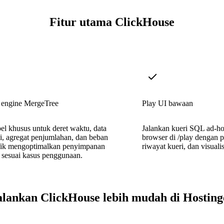
Fitur utama ClickHouse
 engine MergeTree
Play UI bawaan
el khusus untuk deret waktu, data
Jalankan kueri SQL ad-ho
si, agregat penjumlahan, dan beban
browser di /play dengan p
afik mengoptimalkan penyimpanan
riwayat kueri, dan visualis
 sesuai kasus penggunaan.
alankan ClickHouse lebih mudah di Hosting