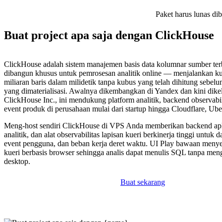
Paket harus lunas di
Buat project apa saja dengan ClickHouse
ClickHouse adalah sistem manajemen basis data kolumnar sumber te
dibangun khusus untuk pemrosesan analitik online — menjalankan kuer
miliaran baris dalam milidetik tanpa kubus yang telah dihitung sebel
yang dimaterialisasi. Awalnya dikembangkan di Yandex dan kini dikel
ClickHouse Inc., ini mendukung platform analitik, backend observabil
event produk di perusahaan mulai dari startup hingga Cloudflare, Ube
Meng-host sendiri ClickHouse di VPS Anda memberikan backend apl
analitik, dan alat observabilitas lapisan kueri berkinerja tinggi untuk d
event pengguna, dan beban kerja deret waktu. UI Play bawaan meny
kueri berbasis browser sehingga analis dapat menulis SQL tanpa meng
desktop.
Buat sekarang