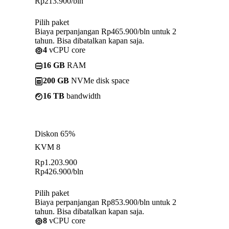
Rp
213.900
/bln
Pilih paket
Biaya perpanjangan Rp465.900/bln untuk 2
tahun. Bisa dibatalkan kapan saja.
4
vCPU core
16 GB
RAM
200 GB
NVMe disk space
16 TB
bandwidth
Diskon 65%
KVM 8
Rp
1.203.900
Rp
426.900
/bln
Pilih paket
Biaya perpanjangan Rp853.900/bln untuk 2
tahun. Bisa dibatalkan kapan saja.
8
vCPU core