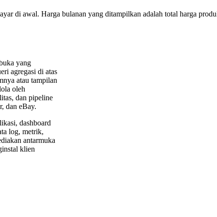
bayar di awal. Harga bulanan yang ditampilkan adalah total harga produk
rbuka yang
i agregasi di atas
umnya atau tampilan
ola oleh
itas, dan pipeline
r, dan eBay.
ikasi, dashboard
ata log, metrik,
ediakan antarmuka
instal klien