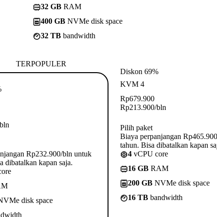
32 GB
RAM
400 GB
NVMe disk space
32 TB
bandwidth
TERPOPULER
Diskon 69%
KVM 4
%
Rp
679.900
Rp
213.900
/bln
/bln
Pilih paket
Biaya perpanjangan Rp465.900
tahun. Bisa dibatalkan kapan sa
anjangan Rp232.900/bln untuk
4
vCPU core
a dibatalkan kapan saja.
16 GB
RAM
ore
200 GB
NVMe disk space
AM
16 TB
bandwidth
VMe disk space
dwidth