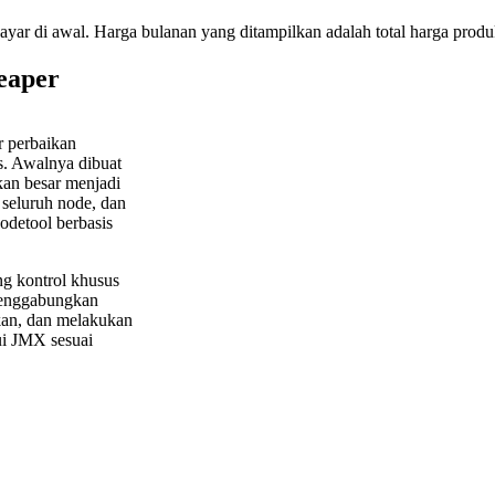
bayar di awal. Harga bulanan yang ditampilkan adalah total harga produk
eaper
r perbaikan
us. Awalnya dibuat
kan besar menjadi
 seluruh node, dan
odetool berbasis
g kontrol khusus
menggabungkan
kan, dan melakukan
ui JMX sesuai