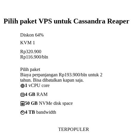
Pilih paket VPS untuk Cassandra Reaper
Diskon 64%
KVM 1
Rp
320.900
Rp
116.900
/bln
Pilih paket
Biaya perpanjangan Rp193.900/bln untuk 2
tahun. Bisa dibatalkan kapan saja.
1
vCPU core
4 GB
RAM
50 GB
NVMe disk space
4 TB
bandwidth
TERPOPULER