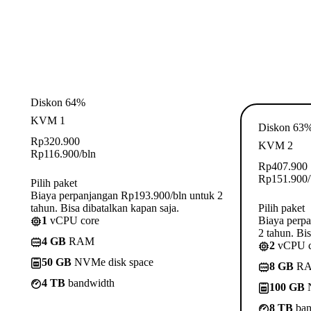
Diskon 64%
KVM 1
Diskon 63
Rp
320.900
KVM 2
Rp
116.900
/bln
Rp
407.900
Rp
151.900
Pilih paket
Biaya perpanjangan Rp193.900/bln untuk 2
tahun. Bisa dibatalkan kapan saja.
Pilih paket
1
vCPU core
Biaya perp
2 tahun. Bis
4 GB
RAM
2
vCPU c
50 GB
NVMe disk space
8 GB
R
4 TB
bandwidth
100 GB
N
8 TB
ban