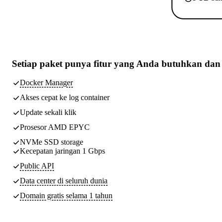
Setiap paket punya
fitur yang Anda butuhkan
dan 
Docker Manager
Akses cepat ke log container
Update sekali klik
Prosesor AMD EPYC
NVMe SSD storage
Kecepatan jaringan 1 Gbps
Public API
Data center di seluruh dunia
Domain gratis selama 1 tahun