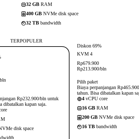
32 GB
RAM
400 GB
NVMe disk space
32 TB
bandwidth
TERPOPULER
Diskon 69%
KVM 4
%
Rp
679.900
Rp
213.900
/bln
/bln
Pilih paket
Biaya perpanjangan Rp465.900
tahun. Bisa dibatalkan kapan sa
anjangan Rp232.900/bln untuk
4
vCPU core
a dibatalkan kapan saja.
16 GB
RAM
ore
200 GB
NVMe disk space
AM
16 TB
bandwidth
VMe disk space
dwidth