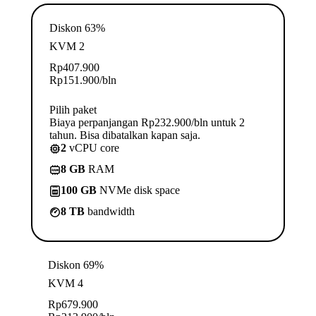
Diskon 63%
KVM 2
Rp
407.900
Rp
151.900
/bln
Pilih paket
Biaya perpanjangan Rp232.900/bln untuk 2
tahun. Bisa dibatalkan kapan saja.
2
vCPU core
8 GB
RAM
100 GB
NVMe disk space
8 TB
bandwidth
Diskon 69%
KVM 4
Rp
679.900