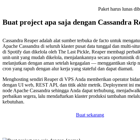
Paket harus lunas di
Buat project apa saja dengan Cassandra R
Cassandra Reaper adalah alat sumber terbuka de facto untuk mengatu
Apache Cassandra di seluruh klaster pusat data tunggal dan multi-sit
di Spotify dan dikelola oleh The Last Pickle, Reaper membagi perbai
unit-unit yang mudah dikelola, menjalankannya secara oportunistik di
melanjutkan dengan aman setelah kegagalan — menggantikan skrip n
cron yang rapuh dengan alur kerja yang stateful dan dapat diamati.
Menghosting sendiri Reaper di VPS Anda memberikan operator bidan
dengan UI web, REST API, dan titik akhir metrik. Deployment ini 
node Apache Cassandra sehingga Anda dapat terhubung, menjadwal
perbaikan segera, lalu mendaftarkan klaster produksi tambahan melal
kebutuhan.
Buat sekarang