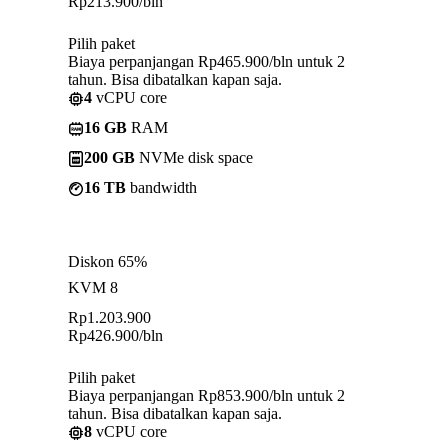
Rp
213.900
/bln
Pilih paket
Biaya perpanjangan Rp465.900/bln untuk 2
tahun. Bisa dibatalkan kapan saja.
4
vCPU core
16 GB
RAM
200 GB
NVMe disk space
16 TB
bandwidth
Diskon 65%
KVM 8
Rp
1.203.900
Rp
426.900
/bln
Pilih paket
Biaya perpanjangan Rp853.900/bln untuk 2
tahun. Bisa dibatalkan kapan saja.
8
vCPU core