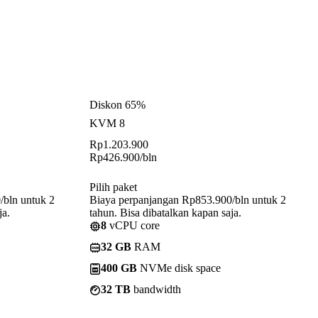
Diskon 65%
KVM 8
Rp
1.203.900
Rp
426.900
/bln
Pilih paket
/bln untuk 2
Biaya perpanjangan Rp853.900/bln untuk 2
ja.
tahun. Bisa dibatalkan kapan saja.
8
vCPU core
32 GB
RAM
400 GB
NVMe disk space
32 TB
bandwidth