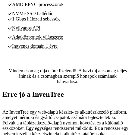
AMD EPYC processzorok
NVMe SSD háttértár
1 Gbps hálózati sebesség
Nyilvános API
Adatközpontok
világszerte
Ingyenes domain 1 évre
Minden csomag díja előre fizetendő. A havi díj a csomag teljes
árának és a csomagban szereplő hónapok számának
hányadosa.
Erre jó a InvenTree
Az InvenTree egy web-alapú készlet- és alkatrészkezelő platform,
amelyet mérnöki és gyártó csapatok számára fejlesztettek ki.
Felváltja a táblázatkezelő-alapú nyomon követést és a különálló
eszközöket. Egy egységes rendszerrel működik. Ez a rendszer egy
helyen kezeli a készletszinteket, alkatrészkatalógusokat,