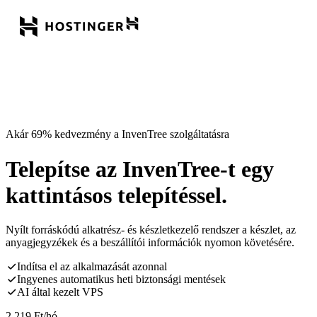
Akár 69% kedvezmény a InvenTree szolgáltatásra
Telepítse az InvenTree-t egy
kattintásos telepítéssel.
Nyílt forráskódú alkatrész- és készletkezelő rendszer a készlet, az
anyagjegyzékek és a beszállítói információk nyomon követésére.
Indítsa el az alkalmazását azonnal
Ingyenes automatikus heti biztonsági mentések
AI által kezelt VPS
2 219
Ft
/hó