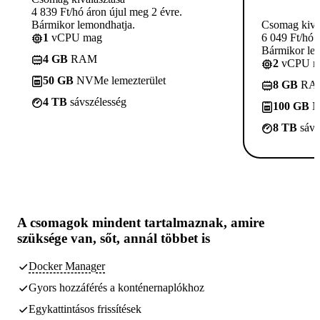
4 839 Ft/hó áron újul meg 2 évre.
Bármikor lemondhatja.
Csomag kivá
1
vCPU mag
6 049 Ft/hó 
Bármikor le
4 GB
RAM
2
vCPU m
50 GB
NVMe lemezterület
8 GB
RA
4 TB
sávszélesség
100 GB
N
8 TB
sávs
A csomagok
mindent tartalmaznak, amire
szüksége van,
sőt, annál többet is
Docker Manager
Gyors hozzáférés a konténernaplókhoz
Egykattintásos frissítések