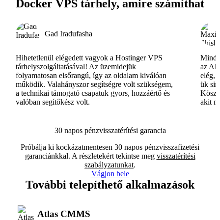
Docker VPS tárhely, amire számíthat
Gad Iradufasha
Hihetetlenül elégedett vagyok a Hostinger VPS
Minde
tárhelyszolgáltatásával! Az üzemidejük
az AI-
folyamatosan elsőrangú, így az oldalam kiválóan
elég, 
működik. Valahányszor segítségre volt szükségem,
ük si
a technikai támogató csapatuk gyors, hozzáértő és
Köszö
valóban segítőkész volt.
akit m
30 napos pénzvisszatérítési garancia
Próbálja ki kockázatmentesen 30 napos pénzvisszafizetési
garanciánkkal. A részletekért tekintse meg
visszatérítési
szabályzatunkat
.
Vágjon bele
További telepíthető alkalmazások
Atlas CMMS