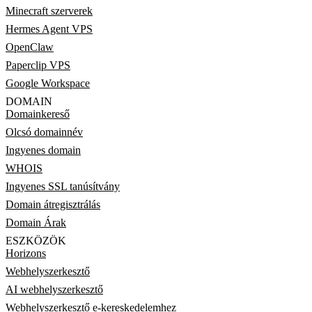
Minecraft szerverek
Hermes Agent VPS
OpenClaw
Paperclip VPS
Google Workspace
DOMAIN
Domainkereső
Olcsó domainnév
Ingyenes domain
WHOIS
Ingyenes SSL tanúsítvány
Domain átregisztrálás
Domain Árak
ESZKÖZÖK
Horizons
Webhelyszerkesztő
AI webhelyszerkesztő
Webhelyszerkesztő e-kereskedelemhez