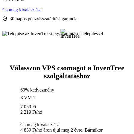
Csomag kiválasztása
30 napos pénzvisszatérítési garancia
Válasszon VPS csomagot a InvenTree
szolgáltatáshoz
69% kedvezmény
KVM 1
7 059
Ft
2 219
Ft
/hó
Csomag kiválasztása
4 839 Ft/hó áron újul meg 2 évre. Bármikor