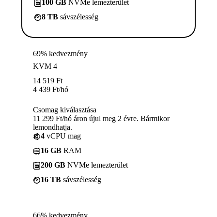
100 GB
NVMe lemezterület
8 TB
sávszélesség
69% kedvezmény
KVM 4
14 519
Ft
4 439
Ft
/hó
Csomag kiválasztása
11 299 Ft/hó áron újul meg 2 évre. Bármikor
lemondhatja.
4
vCPU mag
16 GB
RAM
200 GB
NVMe lemezterület
16 TB
sávszélesség
66% kedvezmény