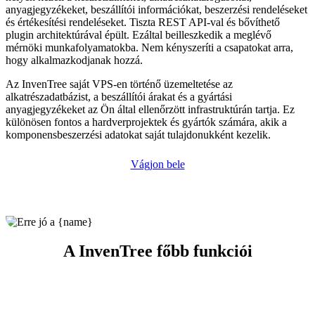
anyagjegyzékeket, beszállítói információkat, beszerzési rendeléseket
és értékesítési rendeléseket. Tiszta REST API-val és bővíthető
plugin architektúrával épült. Ezáltal beilleszkedik a meglévő
mérnöki munkafolyamatokba. Nem kényszeríti a csapatokat arra,
hogy alkalmazkodjanak hozzá.
Az InvenTree saját VPS-en történő üzemeltetése az
alkatrészadatbázist, a beszállítói árakat és a gyártási
anyagjegyzékeket az Ön által ellenőrzött infrastruktúrán tartja. Ez
különösen fontos a hardverprojektek és gyártók számára, akik a
komponensbeszerzési adatokat saját tulajdonukként kezelik.
Vágjon bele
A InvenTree főbb funkciói