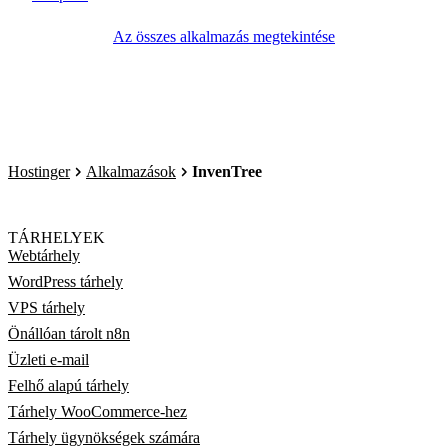
Az összes alkalmazás megtekintése
Hostinger
Alkalmazások
InvenTree
TÁRHELYEK
Webtárhely
WordPress tárhely
VPS tárhely
Önállóan tárolt n8n
Üzleti e-mail
Felhő alapú tárhely
Tárhely WooCommerce-hez
Tárhely ügynökségek számára