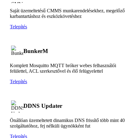
Saját üzemeltetésű CMMS munkarendelésekhez, megelőző
karbantartáshoz és eszközkövetéshez
Telepítés
BunkerM
Komplett Mosquitto MQTT bróker webes felhasználói
felülettel, ACL szerkesztővel és élő felügyelettel
Telepítés
DDNS Updater
Önállóan üzemeltetett dinamikus DNS frissítő több mint 40
szolgáltatóhoz, fej nélküli ügynökként fut
Telepítés