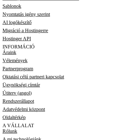
Sablonok
Nyomtatás igény szerint
AI logókészítő
Migráció a Hostingerre
Hostinger API
INFORMÁCIÓ
Áraink
Vélemények
Partnerprogram
Oktatási célú partneri kapcsolat
Ügynökségi címtár
Útiterv (angol)
Rendszerállapot
Adatvédelmi központ
Oldaltérkép
A VÁLLALAT
Rólunk
A mi technológiánk