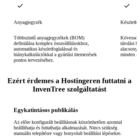
Anyagjegyzék
Készletk
Többszintű anyagjegyzékek (BOM)
Kövesse 
definiálása komplex összeállításokhoz,
tárolási h
automatikus készletfoglalással és
alacsony 
hiánykalkulációkkal a gyártási ütemezések
minden al
pontos tervezéséhez.
Ezért érdemes a Hostingeren futtatni a
InvenTree szolgáltatást
Egykatintásos publikálás
Az előre konfigurált beállításnak köszönhetően azonnal
beállíthatja és futtathatja alkalmazását. Nincs szükség
manuális telepítésre vagy bonyolult beállítási lépésekre.