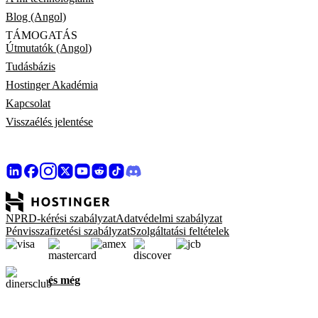
Blog (Angol)
TÁMOGATÁS
Útmutatók (Angol)
Tudásbázis
Hostinger Akadémia
Kapcsolat
Visszaélés jelentése
NPRD-kérési szabályzat
Adatvédelmi szabályzat
Pénvisszafizetési szabályzat
Szolgáltatási feltételek
és még