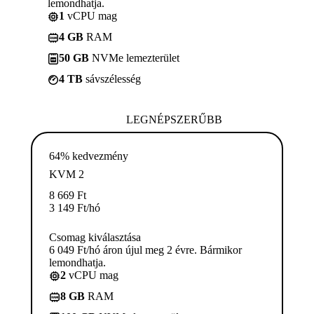
lemondhatja.
1
vCPU mag
4 GB
RAM
50 GB
NVMe lemezterület
4 TB
sávszélesség
LEGNÉPSZERŰBB
64% kedvezmény
KVM 2
8 669
Ft
3 149
Ft
/hó
Csomag kiválasztása
6 049 Ft/hó áron újul meg 2 évre. Bármikor
lemondhatja.
2
vCPU mag
8 GB
RAM