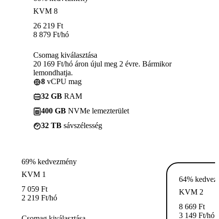
KVM 8
26 219
Ft
8 879
Ft
/hó
Csomag kiválasztása
20 169 Ft/hó áron újul meg 2 évre. Bármikor
lemondhatja.
8
vCPU mag
32 GB
RAM
400 GB
NVMe lemezterület
32 TB
sávszélesség
69% kedvezmény
KVM 1
64% kedvez
7 059
Ft
KVM 2
2 219
Ft
/hó
8 669
Ft
3 149
Ft
/hó
Csomag kiválasztása