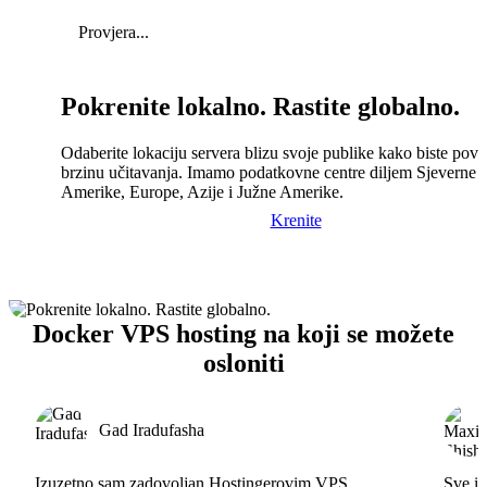
Provjera...
Pokrenite lokalno. Rastite globalno.
Odaberite lokaciju servera blizu svoje publike kako biste pove
brzinu učitavanja. Imamo podatkovne centre diljem Sjeverne
Amerike, Europe, Azije i Južne Amerike.
Krenite
Docker VPS hosting na koji se možete
osloniti
Gad Iradufasha
Izuzetno sam zadovoljan Hostingerovim VPS
Sve id