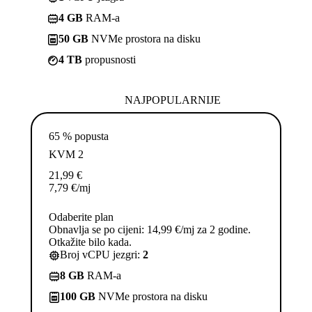
4 GB
RAM-a
50 GB
NVMe prostora na disku
4 TB
propusnosti
NAJPOPULARNIJE
65 % popusta
KVM 2
21,99
€
7,79
€
/mj
Odaberite plan
Obnavlja se po cijeni: 14,99 €/mj za 2 godine.
Otkažite bilo kada.
Broj vCPU jezgri:
2
8 GB
RAM-a
100 GB
NVMe prostora na disku