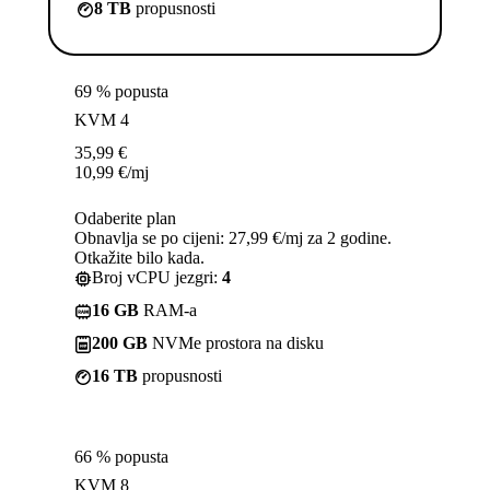
8 TB
propusnosti
69 % popusta
KVM 4
35,99
€
10,99
€
/mj
Odaberite plan
Obnavlja se po cijeni: 27,99 €/mj za 2 godine.
Otkažite bilo kada.
Broj vCPU jezgri:
4
16 GB
RAM-a
200 GB
NVMe prostora na disku
16 TB
propusnosti
66 % popusta
KVM 8