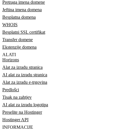
Pretraga imena domene
Jeftina imena domena
Besplatna domena
WHOIS
Besplatni SSL certifikat
Transfer domene
Ekstenzije domena
ALATI
Horizons
Alat za izradu stranica
AI alat za izradu stranica
Alat za izradu e-trgovina
Predlošci
Tisak na zahtjev
AI alat za izradu logotipa
Preselite na Hostinger
Hostinger API
INFORMACIJE