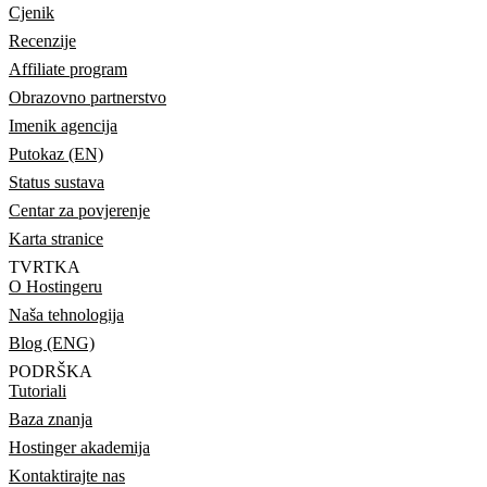
Cjenik
Recenzije
Affiliate program
Obrazovno partnerstvo
Imenik agencija
Putokaz (EN)
Status sustava
Centar za povjerenje
Karta stranice
TVRTKA
O Hostingeru
Naša tehnologija
Blog (ENG)
PODRŠKA
Tutoriali
Baza znanja
Hostinger akademija
Kontaktirajte nas