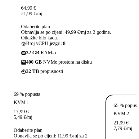
64,99
€
21,99
€
/mj
Odaberite plan
Obnavlja se po cijeni: 49,99 €/mj za 2 godine.
Otkažite bilo kada.
Broj vCPU jezgri:
8
32 GB
RAM-a
400 GB
NVMe prostora na disku
32 TB
propusnosti
69 % popusta
KVM 1
65 % popust
17,99
€
KVM 2
5,49
€
/mj
21,99
€
7,79
€
/mj
Odaberite plan
Obnavlja se po cijeni: 11,99 €/mj za 2