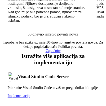
hostingom! Njihova dostupnost je dosljedno
ljudsk
vrhunska, što osigurava nesmetan rad moje stranice.
VPS im
Kad god mi je bila potrebna pomoć, njihov tim za
Hvala 
tehničku podršku bio je brz, stručan i iskreno
sudjel
uslužan.
30-dnevno jamstvo povrata novca
Isprobajte bez rizika uz naše 30-dnevno jamstvo povrata novca. Za
detalje pogledajte našu
Politiku povrata
.
Započnite
Istražite više aplikacija za
implementaciju
Visual Studio Code Server
Pokrenite Visual Studio Code u vašem pregledniku bilo gdje
Implementacija