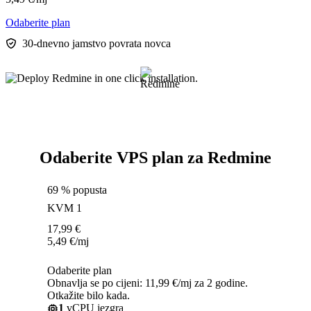
Odaberite plan
30-dnevno jamstvo povrata novca
Odaberite VPS plan za Redmine
69 % popusta
KVM 1
17,99
€
5,49
€
/mj
Odaberite plan
Obnavlja se po cijeni: 11,99 €/mj za 2 godine.
Otkažite bilo kada.
1
vCPU jezgra