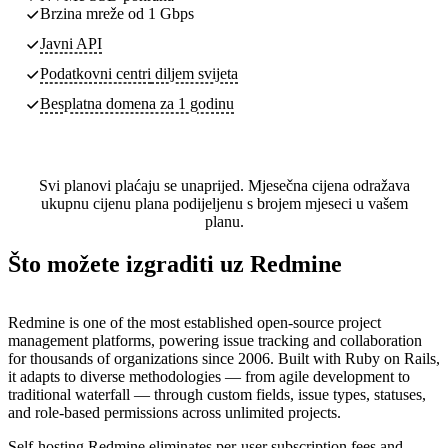
Brzina mreže od 1 Gbps
Javni API
Podatkovni centri
diljem svijeta
Besplatna domena za 1 godinu
Svi planovi plaćaju se unaprijed. Mjesečna cijena odražava
ukupnu cijenu plana podijeljenu s brojem mjeseci u vašem
planu.
Što možete izgraditi uz Redmine
Redmine is one of the most established open-source project
management platforms, powering issue tracking and collaboration
for thousands of organizations since 2006. Built with Ruby on Rails,
it adapts to diverse methodologies — from agile development to
traditional waterfall — through custom fields, issue types, statuses,
and role-based permissions across unlimited projects.
Self-hosting Redmine eliminates per-user subscription fees and