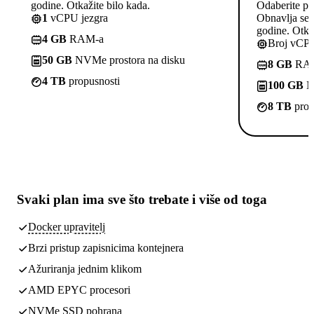
godine. Otkažite bilo kada.
Odaberite pl
1
vCPU jezgra
Obnavlja se p
godine. Otkaž
4 GB
RAM-a
Broj vCPU
50 GB
NVMe prostora na disku
8 GB
RA
4 TB
propusnosti
100 GB
NV
8 TB
prop
Svaki plan ima
sve što trebate
i više od toga
Docker upravitelj
Brzi pristup zapisnicima kontejnera
Ažuriranja jednim klikom
AMD EPYC procesori
NVMe SSD pohrana