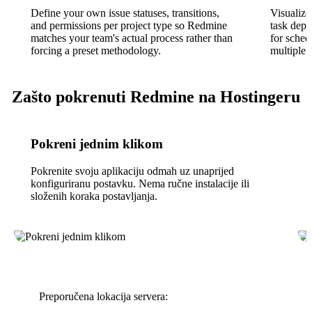
Define your own issue statuses, transitions,
Visualize
and permissions per project type so Redmine
task depe
matches your team's actual process rather than
for sched
forcing a preset methodology.
multiple p
Zašto pokrenuti Redmine na Hostingeru
Pokreni jednim klikom
Pokrenite svoju aplikaciju odmah uz unaprijed
konfiguriranu postavku. Nema ručne instalacije ili
složenih koraka postavljanja.
Preporučena lokacija servera: