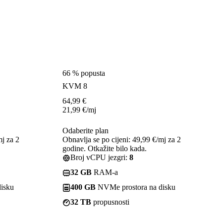
66 % popusta
KVM 8
64,99
€
21,99
€
/mj
Odaberite plan
mj za 2
Obnavlja se po cijeni: 49,99 €/mj za 2
godine. Otkažite bilo kada.
Broj vCPU jezgri:
8
32 GB
RAM-a
isku
400 GB
NVMe prostora na disku
32 TB
propusnosti