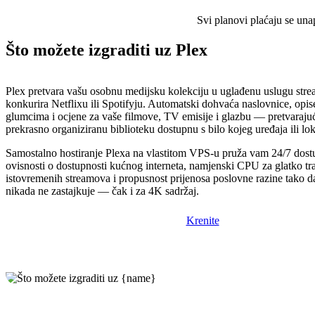
Svi planovi plaćaju se una
Što možete izgraditi uz Plex
Plex pretvara vašu osobnu medijsku kolekciju u uglađenu uslugu stre
konkurira Netflixu ili Spotifyju. Automatski dohvaća naslovnice, opise
glumcima i ocjene za vaše filmove, TV emisije i glazbu — pretvarajuć
prekrasno organiziranu biblioteku dostupnu s bilo kojeg uređaja ili lok
Samostalno hostiranje Plexa na vlastitom VPS-u pruža vam 24/7 dost
ovisnosti o dostupnosti kućnog interneta, namjenski CPU za glatko tr
istovremenih streamova i propusnost prijenosa poslovne razine tako da
nikada ne zastajkuje — čak i za 4K sadržaj.
Krenite