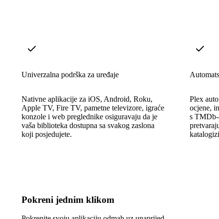
Univerzalna podrška za uređaje
Automats
Nativne aplikacije za iOS, Android, Roku,
Plex auto
Apple TV, Fire TV, pametne televizore, igraće
ocjene, i
konzole i web preglednike osiguravaju da je
s TMDb-a
vaša biblioteka dostupna sa svakog zaslona
pretvaraj
koji posjedujete.
katalogiz
Pokreni jednim klikom
Pokrenite svoju aplikaciju odmah uz unaprijed