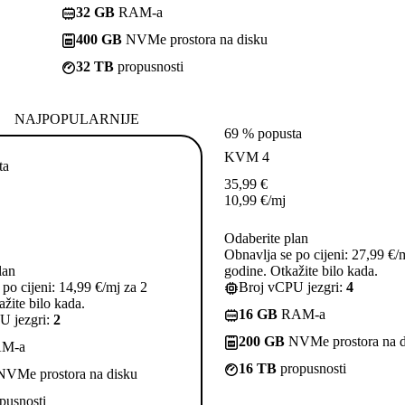
32 GB
RAM-a
400 GB
NVMe prostora na disku
32 TB
propusnosti
NAJPOPULARNIJE
69 % popusta
KVM 4
ta
35,99
€
10,99
€
/mj
Odaberite plan
Obnavlja se po cijeni: 27,99 €/
lan
godine. Otkažite bilo kada.
po cijeni: 14,99 €/mj za 2
Broj vCPU jezgri:
4
žite bilo kada.
16 GB
RAM-a
U jezgri:
2
200 GB
NVMe prostora na d
M-a
16 TB
propusnosti
VMe prostora na disku
pusnosti