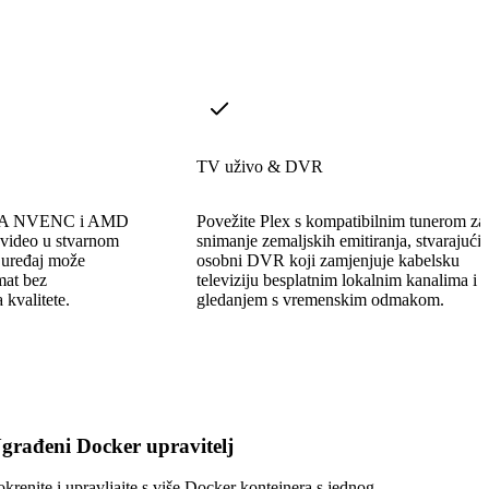
TV uživo & DVR
IDIA NVENC i AMD
Povežite Plex s kompatibilnim tunerom za
video u stvarnom
snimanje zemaljskih emitiranja, stvarajući
 uređaj može
osobni DVR koji zamjenjuje kabelsku
rmat bez
televiziju besplatnim lokalnim kanalima i
 kvalitete.
gledanjem s vremenskim odmakom.
građeni Docker upravitelj
okrenite i upravljajte s više Docker kontejnera s jednog