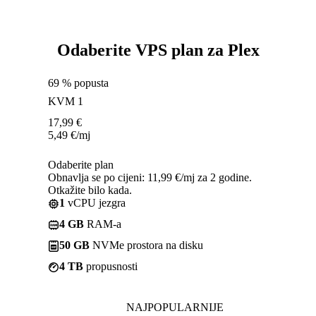
Odaberite VPS plan za Plex
69 % popusta
KVM 1
17,99
€
5,49
€
/mj
Odaberite plan
Obnavlja se po cijeni: 11,99 €/mj za 2 godine.
Otkažite bilo kada.
1
vCPU jezgra
4 GB
RAM-a
50 GB
NVMe prostora na disku
4 TB
propusnosti
NAJPOPULARNIJE