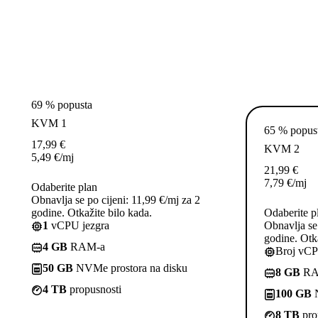
69 % popusta
KVM 1
65 % popus
17,99
€
KVM 2
5,49
€
/mj
21,99
€
7,79
€
/mj
Odaberite plan
Obnavlja se po cijeni: 11,99 €/mj za 2
godine. Otkažite bilo kada.
Odaberite p
1
vCPU jezgra
Obnavlja se 
godine. Otka
4 GB
RAM-a
Broj vCP
50 GB
NVMe prostora na disku
8 GB
RA
4 TB
propusnosti
100 GB
N
8 TB
pro