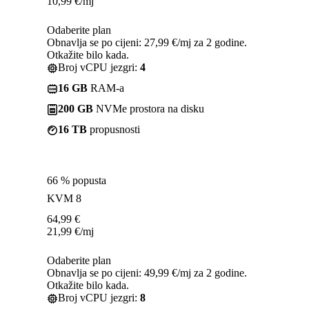
10,99
€
/mj
Odaberite plan
Obnavlja se po cijeni: 27,99 €/mj za 2 godine.
Otkažite bilo kada.
Broj vCPU jezgri:
4
16 GB
RAM-a
200 GB
NVMe prostora na disku
16 TB
propusnosti
66 % popusta
KVM 8
64,99
€
21,99
€
/mj
Odaberite plan
Obnavlja se po cijeni: 49,99 €/mj za 2 godine.
Otkažite bilo kada.
Broj vCPU jezgri:
8