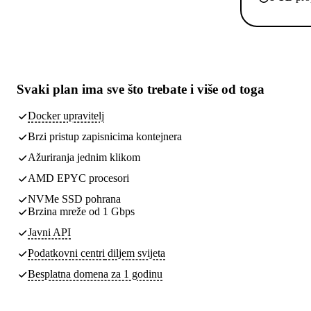
Svaki plan ima
sve što trebate
i više od toga
Docker upravitelj
Brzi pristup zapisnicima kontejnera
Ažuriranja jednim klikom
AMD EPYC procesori
NVMe SSD pohrana
Brzina mreže od 1 Gbps
Javni API
Podatkovni centri
diljem svijeta
Besplatna domena za 1 godinu