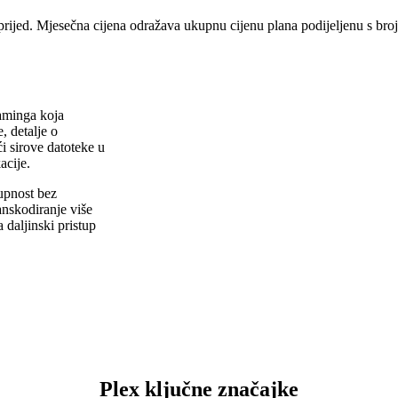
prijed. Mjesečna cijena odražava ukupnu cijenu plana podijeljenu s br
aminga koja
, detalje o
i sirove datoteke u
acije.
upnost bez
anskodiranje više
 daljinski pristup
Plex ključne značajke