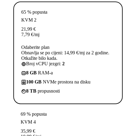
65 % popusta
KVM 2
21,99
€
7,79
€
/mj
Odaberite plan
Obnavlja se po cijeni: 14,99 €/mj za 2 godine.
Otkažite bilo kada.
Broj vCPU jezgri:
2
8 GB
RAM-a
100 GB
NVMe prostora na disku
8 TB
propusnosti
69 % popusta
KVM 4
35,99
€