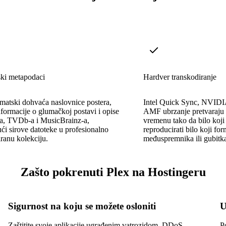
ki metapodaci
Hardver transkodiranje
matski dohvaća naslovnice postera,
Intel Quick Sync, NV
nformacije o glumačkoj postavi i opise
AMF ubrzanje pretvaraju 
, TVDb-a i MusicBrainz-a,
vremenu tako da bilo koji
ući sirove datoteke u profesionalno
reproducirati bilo koji fo
iranu kolekciju.
međuspremnika ili gubitka
Zašto pokrenuti Plex na Hostingeru
Sigurnost na koju se možete osloniti
U
Zaštitite svoje aplikacije ugrađenim vatrozidom, DDoS
P