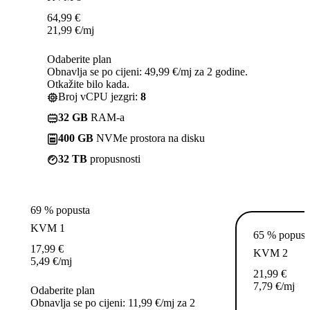
64,99
€
21,99
€
/mj
Odaberite plan
Obnavlja se po cijeni: 49,99 €/mj za 2 godine.
Otkažite bilo kada.
Broj vCPU jezgri:
8
32 GB
RAM-a
400 GB
NVMe prostora na disku
32 TB
propusnosti
69 % popusta
KVM 1
65 % popust
17,99
€
KVM 2
5,49
€
/mj
21,99
€
7,79
€
/mj
Odaberite plan
Obnavlja se po cijeni: 11,99 €/mj za 2