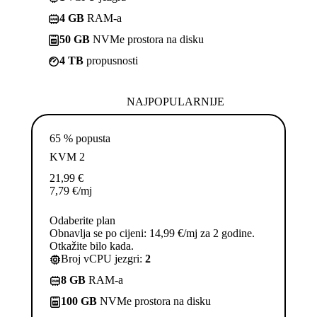
4 GB
RAM-a
50 GB
NVMe prostora na disku
4 TB
propusnosti
NAJPOPULARNIJE
65 % popusta
KVM 2
21,99
€
7,79
€
/mj
Odaberite plan
Obnavlja se po cijeni: 14,99 €/mj za 2 godine.
Otkažite bilo kada.
Broj vCPU jezgri:
2
8 GB
RAM-a
100 GB
NVMe prostora na disku