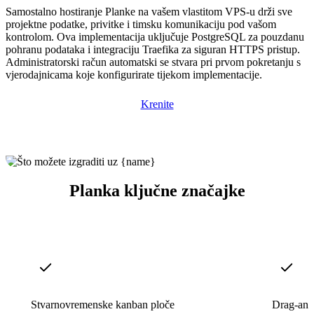
Samostalno hostiranje Planke na vašem vlastitom VPS-u drži sve
projektne podatke, privitke i timsku komunikaciju pod vašom
kontrolom. Ova implementacija uključuje PostgreSQL za pouzdanu
pohranu podataka i integraciju Traefika za siguran HTTPS pristup.
Administratorski račun automatski se stvara pri prvom pokretanju s
vjerodajnicama koje konfigurirate tijekom implementacije.
Krenite
Planka ključne značajke
Stvarnovremenske kanban ploče
Drag-and