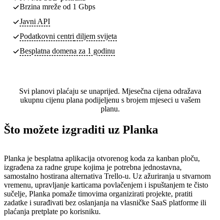
Brzina mreže od 1 Gbps
Javni API
Podatkovni centri
diljem svijeta
Besplatna domena za 1 godinu
Svi planovi plaćaju se unaprijed. Mjesečna cijena odražava
ukupnu cijenu plana podijeljenu s brojem mjeseci u vašem
planu.
Što možete izgraditi uz Planka
Planka je besplatna aplikacija otvorenog koda za kanban ploču,
izgrađena za radne grupe kojima je potrebna jednostavna,
samostalno hostirana alternativa Trello-u. Uz ažuriranja u stvarnom
vremenu, upravljanje karticama povlačenjem i ispuštanjem te čisto
sučelje, Planka pomaže timovima organizirati projekte, pratiti
zadatke i surađivati bez oslanjanja na vlasničke SaaS platforme ili
plaćanja pretplate po korisniku.