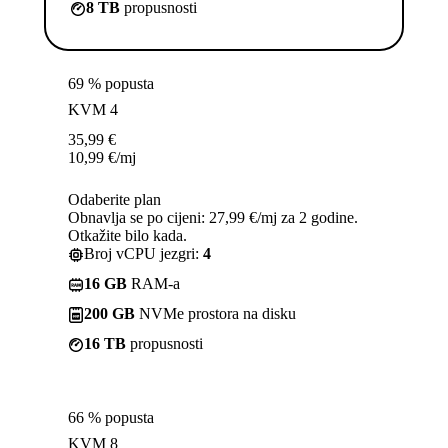
8 TB
propusnosti
69 % popusta
KVM 4
35,99
€
10,99
€
/mj
Odaberite plan
Obnavlja se po cijeni: 27,99 €/mj za 2 godine.
Otkažite bilo kada.
Broj vCPU jezgri:
4
16 GB
RAM-a
200 GB
NVMe prostora na disku
16 TB
propusnosti
66 % popusta
KVM 8