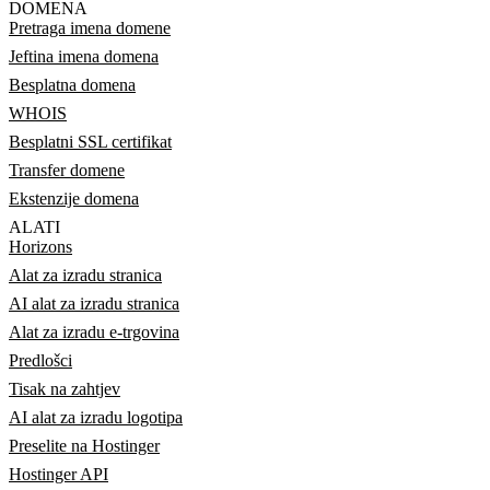
DOMENA
Pretraga imena domene
Jeftina imena domena
Besplatna domena
WHOIS
Besplatni SSL certifikat
Transfer domene
Ekstenzije domena
ALATI
Horizons
Alat za izradu stranica
AI alat za izradu stranica
Alat za izradu e-trgovina
Predlošci
Tisak na zahtjev
AI alat za izradu logotipa
Preselite na Hostinger
Hostinger API