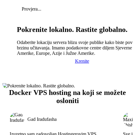
Provjera...
Pokrenite lokalno. Rastite globalno.
Odaberite lokaciju servera blizu svoje publike kako biste pove
brzinu učitavanja. Imamo podatkovne centre diljem Sjeverne
Amerike, Europe, Azije i Južne Amerike.
Krenite
Docker VPS hosting na koji se možete
osloniti
Gad Iradufasha
Izuzetno sam zadovoljan Hostingerovim VPS
Sve id