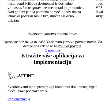
hostingom! Njihova dostupnost je dosljedno
ljudsk
vrhunska, što osigurava nesmetan rad moje stranice.
VPS im
Kad god mi je bila potrebna pomoć, njihov tim za
Hvala 
tehničku podršku bio je brz, stručan i iskreno
sudjel
uslužan.
30-dnevno jamstvo povrata novca
Isprobajte bez rizika uz naše 30-dnevno jamstvo povrata novca. Za
detalje pogledajte našu
Politiku povrata
.
Započnite
Istražite više aplikacija za
implementaciju
AFFiNE
Sveobuhvatni radni prostor koji kombinira dokumente, bijele
ploče i baze podataka uz AI
Implementacija