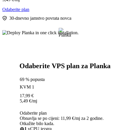
Odaberite plan
30-dnevno jamstvo povrata novca
Odaberite VPS plan za Planka
69 % popusta
KVM 1
17,99
€
5,49
€
/mj
Odaberite plan
Obnavlja se po cijeni: 11,99 €/mj za 2 godine.
Otkažite bilo kada.
1
vCPU jezgra