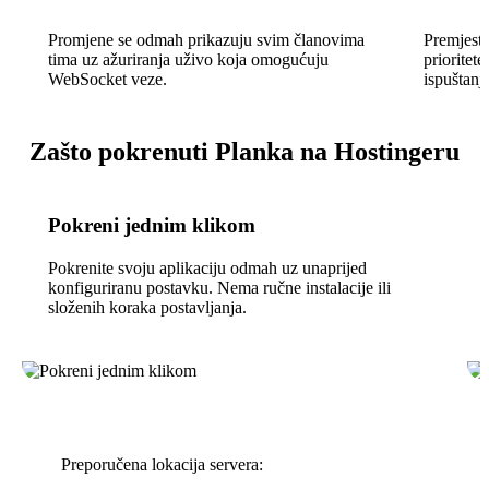
Promjene se odmah prikazuju svim članovima
Premjesti
tima uz ažuriranja uživo koja omogućuju
prioritet
WebSocket veze.
ispuštanj
Zašto pokrenuti Planka na Hostingeru
Pokreni jednim klikom
Pokrenite svoju aplikaciju odmah uz unaprijed
konfiguriranu postavku. Nema ručne instalacije ili
složenih koraka postavljanja.
Preporučena lokacija servera: