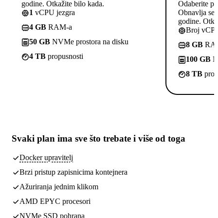
godine. Otkažite bilo kada.
Odaberite pl
1
vCPU jezgra
Obnavlja se p
godine. Otkaž
4 GB
RAM-a
Broj vCPU
50 GB
NVMe prostora na disku
8 GB
RA
4 TB
propusnosti
100 GB
NV
8 TB
prop
Svaki plan ima
sve što trebate
i više od toga
Docker upravitelj
Brzi pristup zapisnicima kontejnera
Ažuriranja jednim klikom
AMD EPYC procesori
NVMe SSD pohrana