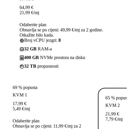
64,99
€
21,99
€
/mj
Odaberite plan
Obnavlja se po cijeni: 49,99 €/mj za 2 godine.
Otkažite bilo kada.
Broj vCPU jezgri:
8
32 GB
RAM-a
400 GB
NVMe prostora na disku
32 TB
propusnosti
69 % popusta
KVM 1
65 % popust
17,99
€
KVM 2
5,49
€
/mj
21,99
€
7,79
€
/mj
Odaberite plan
Obnavlja se po cijeni: 11,99 €/mj za 2