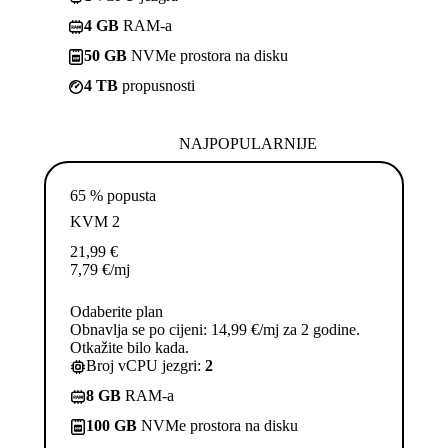
4 GB
RAM-a
50 GB
NVMe prostora na disku
4 TB
propusnosti
NAJPOPULARNIJE
65 % popusta
KVM 2
21,99
€
7,79
€
/mj
Odaberite plan
Obnavlja se po cijeni: 14,99 €/mj za 2 godine.
Otkažite bilo kada.
Broj vCPU jezgri:
2
8 GB
RAM-a
100 GB
NVMe prostora na disku