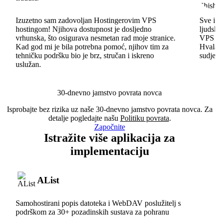
Izuzetno sam zadovoljan Hostingerovim VPS
Sve id
hostingom! Njihova dostupnost je dosljedno
ljudsk
vrhunska, što osigurava nesmetan rad moje stranice.
VPS im
Kad god mi je bila potrebna pomoć, njihov tim za
Hvala 
tehničku podršku bio je brz, stručan i iskreno
sudjel
uslužan.
30-dnevno jamstvo povrata novca
Isprobajte bez rizika uz naše 30-dnevno jamstvo povrata novca. Za
detalje pogledajte našu
Politiku povrata
.
Započnite
Istražite više aplikacija za
implementaciju
AList
Samohostirani popis datoteka i WebDAV poslužitelj s
podrškom za 30+ pozadinskih sustava za pohranu