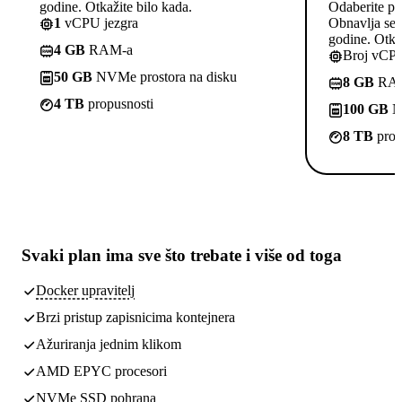
godine. Otkažite bilo kada.
Odaberite pl
1
vCPU jezgra
Obnavlja se p
godine. Otkaž
4 GB
RAM-a
Broj vCPU
50 GB
NVMe prostora na disku
8 GB
RA
4 TB
propusnosti
100 GB
NV
8 TB
prop
Svaki plan ima
sve što trebate
i više od toga
Docker upravitelj
Brzi pristup zapisnicima kontejnera
Ažuriranja jednim klikom
AMD EPYC procesori
NVMe SSD pohrana