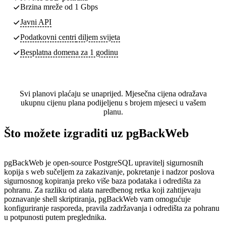
Brzina mreže od 1 Gbps
Javni API
Podatkovni centri
diljem svijeta
Besplatna domena za 1 godinu
Svi planovi plaćaju se unaprijed. Mjesečna cijena odražava
ukupnu cijenu plana podijeljenu s brojem mjeseci u vašem
planu.
Što možete izgraditi uz pgBackWeb
pgBackWeb je open-source PostgreSQL upravitelj sigurnosnih
kopija s web sučeljem za zakazivanje, pokretanje i nadzor poslova
sigurnosnog kopiranja preko više baza podataka i odredišta za
pohranu. Za razliku od alata naredbenog retka koji zahtijevaju
poznavanje shell skriptiranja, pgBackWeb vam omogućuje
konfiguriranje rasporeda, pravila zadržavanja i odredišta za pohranu
u potpunosti putem preglednika.