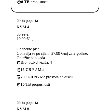
8 TB
propusnosti
69 % popusta
KVM 4
35,99
€
10,99
€
/mj
Odaberite plan
Obnavlja se po cijeni: 27,99 €/mj za 2 godine.
Otkažite bilo kada.
Broj vCPU jezgri:
4
16 GB
RAM-a
200 GB
NVMe prostora na disku
16 TB
propusnosti
66 % popusta
KVM 8