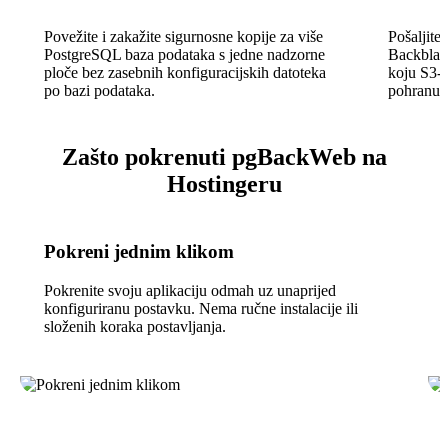
Povežite i zakažite sigurnosne kopije za više
Pošaljite
PostgreSQL baza podataka s jedne nadzorne
Backblaze
ploče bez zasebnih konfiguracijskih datoteka
koju S3-k
po bazi podataka.
pohranu.
Zašto pokrenuti pgBackWeb na
Hostingeru
Pokreni jednim klikom
Pokrenite svoju aplikaciju odmah uz unaprijed
konfiguriranu postavku. Nema ručne instalacije ili
složenih koraka postavljanja.