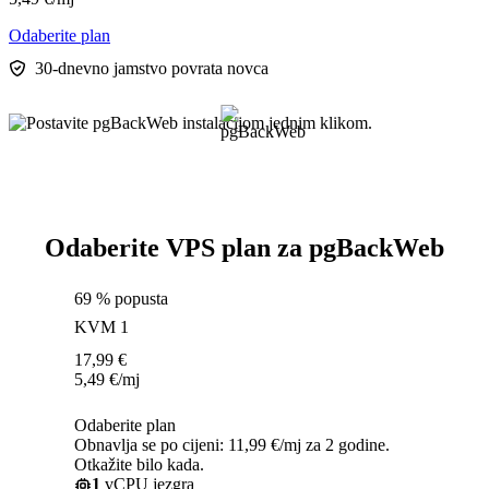
Odaberite plan
30-dnevno jamstvo povrata novca
Odaberite VPS plan za pgBackWeb
69 % popusta
KVM 1
17,99
€
5,49
€
/mj
Odaberite plan
Obnavlja se po cijeni: 11,99 €/mj za 2 godine.
Otkažite bilo kada.
1
vCPU jezgra