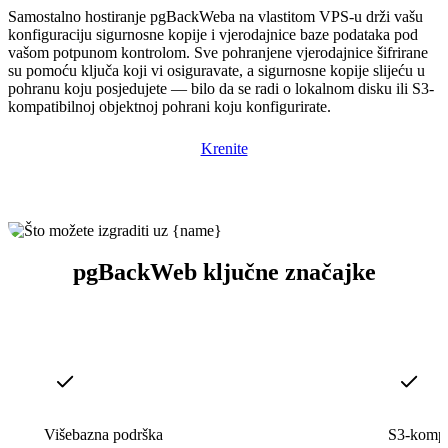
Samostalno hostiranje pgBackWeba na vlastitom VPS-u drži vašu
konfiguraciju sigurnosne kopije i vjerodajnice baze podataka pod
vašom potpunom kontrolom. Sve pohranjene vjerodajnice šifrirane
su pomoću ključa koji vi osiguravate, a sigurnosne kopije slijeću u
pohranu koju posjedujete — bilo da se radi o lokalnom disku ili S3-
kompatibilnoj objektnoj pohrani koju konfigurirate.
Krenite
pgBackWeb ključne značajke
Višebazna podrška
S3-kompa