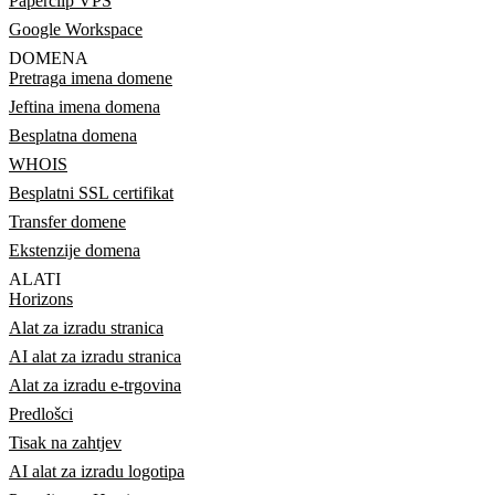
Paperclip VPS
Google Workspace
DOMENA
Pretraga imena domene
Jeftina imena domena
Besplatna domena
WHOIS
Besplatni SSL certifikat
Transfer domene
Ekstenzije domena
ALATI
Horizons
Alat za izradu stranica
AI alat za izradu stranica
Alat za izradu e-trgovina
Predlošci
Tisak na zahtjev
AI alat za izradu logotipa