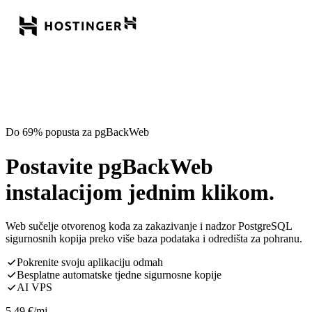
Do 69% popusta za pgBackWeb
Postavite pgBackWeb
instalacijom jednim klikom.
Web sučelje otvorenog koda za zakazivanje i nadzor PostgreSQL
sigurnosnih kopija preko više baza podataka i odredišta za pohranu.
Pokrenite svoju aplikaciju odmah
Besplatne automatske tjedne sigurnosne kopije
AI VPS
5,49
€
/mj