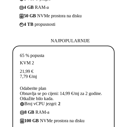
4 GB
RAM-a
50 GB
NVMe prostora na disku
4 TB
propusnosti
NAJPOPULARNIJE
65 % popusta
KVM 2
21,99
€
7,79
€
/mj
Odaberite plan
Obnavlja se po cijeni: 14,99 €/mj za 2 godine.
Otkažite bilo kada.
Broj vCPU jezgri:
2
8 GB
RAM-a
100 GB
NVMe prostora na disku