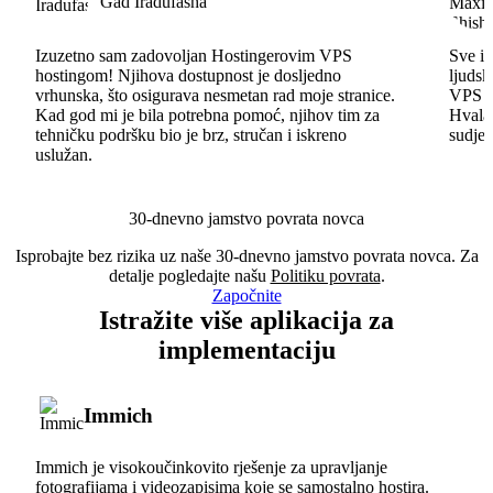
Gad Iradufasha
Izuzetno sam zadovoljan Hostingerovim VPS
Sve id
hostingom! Njihova dostupnost je dosljedno
ljudsk
vrhunska, što osigurava nesmetan rad moje stranice.
VPS im
Kad god mi je bila potrebna pomoć, njihov tim za
Hvala 
tehničku podršku bio je brz, stručan i iskreno
sudjel
uslužan.
30-dnevno jamstvo povrata novca
Isprobajte bez rizika uz naše 30-dnevno jamstvo povrata novca. Za
detalje pogledajte našu
Politiku povrata
.
Započnite
Istražite više aplikacija za
implementaciju
Immich
Immich je visokoučinkovito rješenje za upravljanje
fotografijama i videozapisima koje se samostalno hostira.