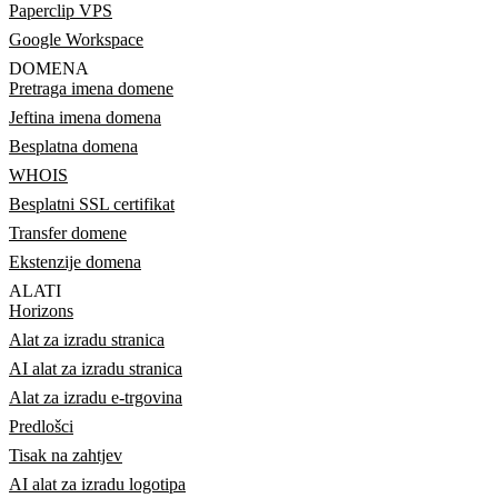
Paperclip VPS
Google Workspace
DOMENA
Pretraga imena domene
Jeftina imena domena
Besplatna domena
WHOIS
Besplatni SSL certifikat
Transfer domene
Ekstenzije domena
ALATI
Horizons
Alat za izradu stranica
AI alat za izradu stranica
Alat za izradu e-trgovina
Predlošci
Tisak na zahtjev
AI alat za izradu logotipa