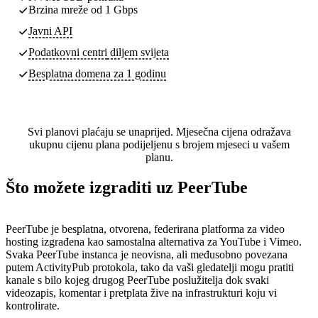
Brzina mreže od 1 Gbps
Javni API
Podatkovni centri
diljem svijeta
Besplatna domena za 1 godinu
Svi planovi plaćaju se unaprijed. Mjesečna cijena odražava
ukupnu cijenu plana podijeljenu s brojem mjeseci u vašem
planu.
Što možete izgraditi uz PeerTube
PeerTube je besplatna, otvorena, federirana platforma za video
hosting izgrađena kao samostalna alternativa za YouTube i Vimeo.
Svaka PeerTube instanca je neovisna, ali međusobno povezana
putem ActivityPub protokola, tako da vaši gledatelji mogu pratiti
kanale s bilo kojeg drugog PeerTube poslužitelja dok svaki
videozapis, komentar i pretplata žive na infrastrukturi koju vi
kontrolirate.