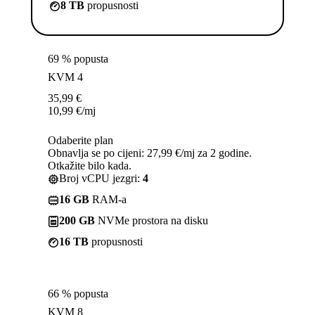
8 TB
propusnosti
69 % popusta
KVM 4
35,99
€
10,99
€
/mj
Odaberite plan
Obnavlja se po cijeni: 27,99 €/mj za 2 godine.
Otkažite bilo kada.
Broj vCPU jezgri:
4
16 GB
RAM-a
200 GB
NVMe prostora na disku
16 TB
propusnosti
66 % popusta
KVM 8