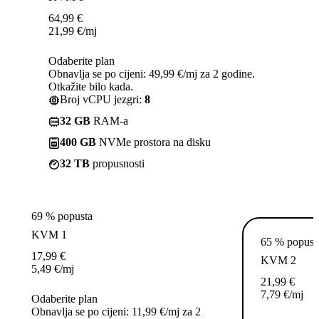
64,99
€
21,99
€
/mj
Odaberite plan
Obnavlja se po cijeni: 49,99 €/mj za 2 godine.
Otkažite bilo kada.
Broj vCPU jezgri:
8
32 GB
RAM-a
400 GB
NVMe prostora na disku
32 TB
propusnosti
69 % popusta
KVM 1
65 % popust
17,99
€
KVM 2
5,49
€
/mj
21,99
€
7,79
€
/mj
Odaberite plan
Obnavlja se po cijeni: 11,99 €/mj za 2