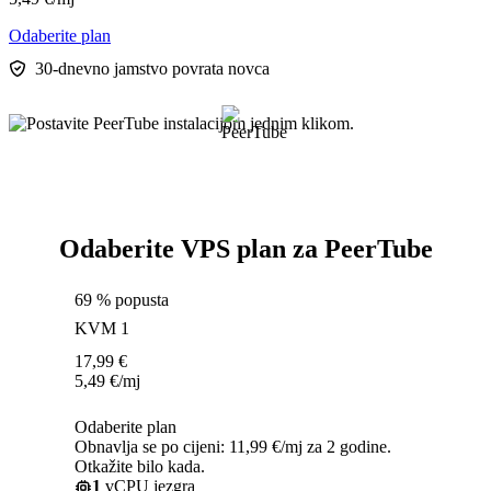
Odaberite plan
30-dnevno jamstvo povrata novca
Odaberite VPS plan za PeerTube
69 % popusta
KVM 1
17,99
€
5,49
€
/mj
Odaberite plan
Obnavlja se po cijeni: 11,99 €/mj za 2 godine.
Otkažite bilo kada.
1
vCPU jezgra