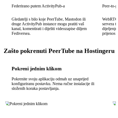
Federirano putem ActivityPub-a
Peer-to-p
Gledatelji s bilo koje PeerTube, Mastodon ili
WebRTC u
druge ActivityPub instance mogu pratiti vaš
servera t
kanal, komentirati i dijeliti videozapise diljem
dijeljenje
Fediversea.
prijenos 
Zašto pokrenuti PeerTube na Hostingeru
Pokreni jednim klikom
Pokrenite svoju aplikaciju odmah uz unaprijed
konfiguriranu postavku. Nema ručne instalacije ili
složenih koraka postavljanja.