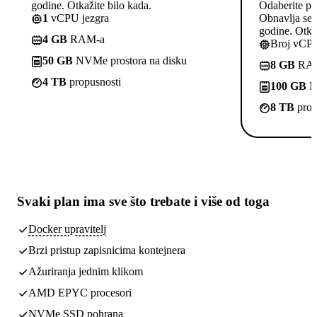
godine. Otkažite bilo kada.
Odaberite pl
1
vCPU jezgra
Obnavlja se p
godine. Otkaž
4 GB
RAM-a
Broj vCPU
50 GB
NVMe prostora na disku
8 GB
RA
4 TB
propusnosti
100 GB
NV
8 TB
prop
Svaki plan ima
sve što trebate
i više od toga
Docker upravitelj
Brzi pristup zapisnicima kontejnera
Ažuriranja jednim klikom
AMD EPYC procesori
NVMe SSD pohrana