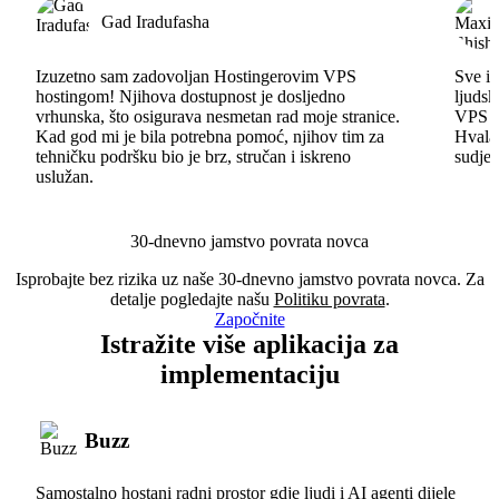
Gad Iradufasha
Izuzetno sam zadovoljan Hostingerovim VPS
Sve id
hostingom! Njihova dostupnost je dosljedno
ljudsk
vrhunska, što osigurava nesmetan rad moje stranice.
VPS im
Kad god mi je bila potrebna pomoć, njihov tim za
Hvala 
tehničku podršku bio je brz, stručan i iskreno
sudjel
uslužan.
30-dnevno jamstvo povrata novca
Isprobajte bez rizika uz naše 30-dnevno jamstvo povrata novca. Za
detalje pogledajte našu
Politiku povrata
.
Započnite
Istražite više aplikacija za
implementaciju
Buzz
Samostalno hostani radni prostor gdje ljudi i AI agenti dijele