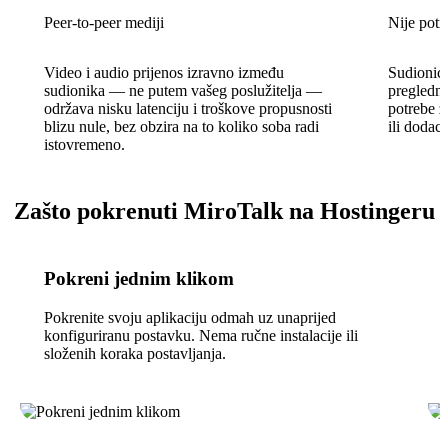
Peer-to-peer mediji
Nije potr
Video i audio prijenos izravno između
Sudionici
sudionika — ne putem vašeg poslužitelja —
pregledni
održava nisku latenciju i troškove propusnosti
potrebe z
blizu nule, bez obzira na to koliko soba radi
ili dodac
istovremeno.
Zašto pokrenuti MiroTalk na Hostingeru
Pokreni jednim klikom
Pokrenite svoju aplikaciju odmah uz unaprijed
konfiguriranu postavku. Nema ručne instalacije ili
složenih koraka postavljanja.