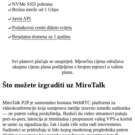
NVMe SSD pohrana
Brzina mreže od 1 Gbps
Javni API
Podatkovni centri
diljem svijeta
Besplatna domena za 1 godinu
Svi planovi plaćaju se unaprijed. Mjesečna cijena odražava
ukupnu cijenu plana podijeljenu s brojem mjeseci u vašem
planu.
Što možete izgraditi uz MiroTalk
MiroTalk P2P je samostalno hostana WebRTC platforma za
videokonferencije koja usmjerava medije izravno između sudionika
— ne putem vašeg poslužitelja. Budući da video streamovi putuju
peer-to-peer, latencija je minimalna i propusnost vašeg VPS-a koristi
se samo za signalizaciju, čak i kada više soba radi istovremeno.
Sudionici se pridružuju iz bilo kojeg modernog preglednika putem