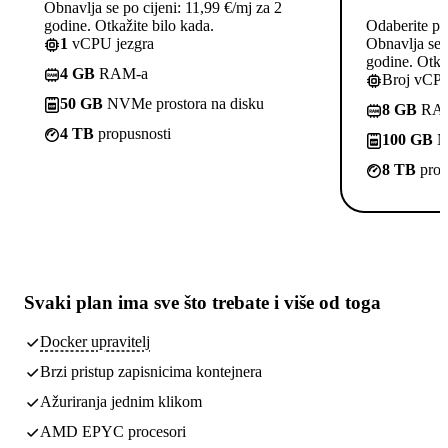
Obnavlja se po cijeni: 11,99 €/mj za 2
godine. Otkažite bilo kada.
Odaberite pl
1
vCPU jezgra
Obnavlja se p
godine. Otkaž
4 GB
RAM-a
Broj vCPU
50 GB
NVMe prostora na disku
8 GB
RA
4 TB
propusnosti
100 GB
NV
8 TB
prop
Svaki plan ima
sve što trebate
i više od toga
Docker upravitelj
Brzi pristup zapisnicima kontejnera
Ažuriranja jednim klikom
AMD EPYC procesori