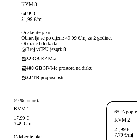
KVM 8
64,99
€
21,99
€
/mj
Odaberite plan
Obnavlja se po cijeni: 49,99 €/mj za 2 godine.
Otkažite bilo kada.
Broj vCPU jezgri:
8
32 GB
RAM-a
400 GB
NVMe prostora na disku
32 TB
propusnosti
69 % popusta
KVM 1
65 % popust
17,99
€
KVM 2
5,49
€
/mj
21,99
€
7,79
€
/mj
Odaberite plan