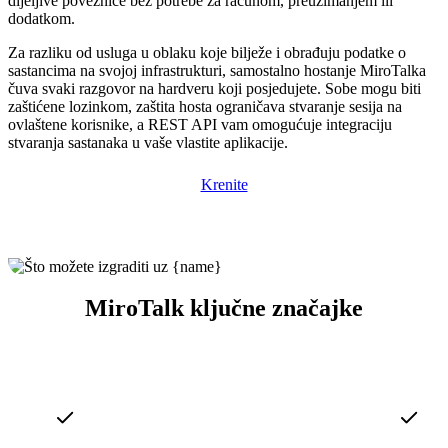
dijeljive poveznice bez potrebe za računom, preuzimanjem ili
dodatkom.
Za razliku od usluga u oblaku koje bilježe i obrađuju podatke o
sastancima na svojoj infrastrukturi, samostalno hostanje MiroTalka
čuva svaki razgovor na hardveru koji posjedujete. Sobe mogu biti
zaštićene lozinkom, zaštita hosta ograničava stvaranje sesija na
ovlaštene korisnike, a REST API vam omogućuje integraciju
stvaranja sastanaka u vaše vlastite aplikacije.
Krenite
MiroTalk ključne značajke