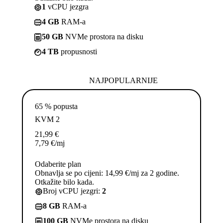
1
vCPU jezgra
4 GB
RAM-a
50 GB
NVMe prostora na disku
4 TB
propusnosti
NAJPOPULARNIJE
65 % popusta
KVM 2
21,99
€
7,79
€
/mj
Odaberite plan
Obnavlja se po cijeni: 14,99 €/mj za 2 godine.
Otkažite bilo kada.
Broj vCPU jezgri:
2
8 GB
RAM-a
100 GB
NVMe prostora na disku