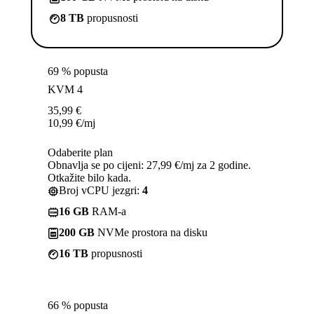
8 TB
propusnosti
69 % popusta
KVM 4
35,99
€
10,99
€
/mj
Odaberite plan
Obnavlja se po cijeni: 27,99 €/mj za 2 godine.
Otkažite bilo kada.
Broj vCPU jezgri:
4
16 GB
RAM-a
200 GB
NVMe prostora na disku
16 TB
propusnosti
66 % popusta