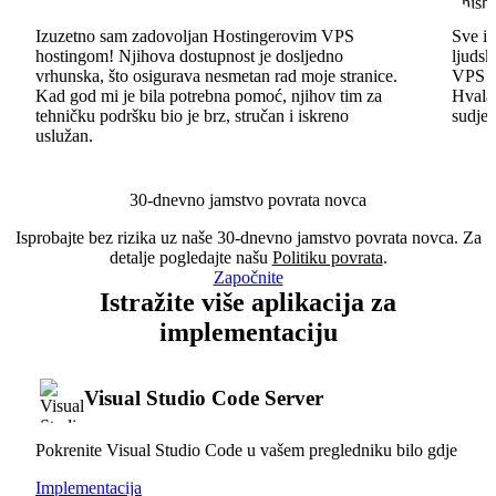
Izuzetno sam zadovoljan Hostingerovim VPS
Sve id
hostingom! Njihova dostupnost je dosljedno
ljudsk
vrhunska, što osigurava nesmetan rad moje stranice.
VPS im
Kad god mi je bila potrebna pomoć, njihov tim za
Hvala 
tehničku podršku bio je brz, stručan i iskreno
sudjel
uslužan.
30-dnevno jamstvo povrata novca
Isprobajte bez rizika uz naše 30-dnevno jamstvo povrata novca. Za
detalje pogledajte našu
Politiku povrata
.
Započnite
Istražite više aplikacija za
implementaciju
Visual Studio Code Server
Pokrenite Visual Studio Code u vašem pregledniku bilo gdje
Implementacija