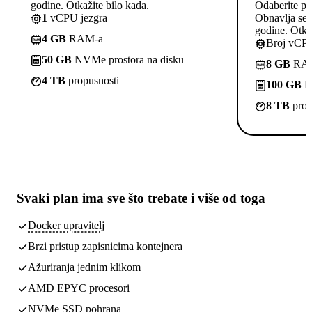
godine. Otkažite bilo kada.
Odaberite pl
1
vCPU jezgra
Obnavlja se p
godine. Otkaž
4 GB
RAM-a
Broj vCPU
50 GB
NVMe prostora na disku
8 GB
RA
4 TB
propusnosti
100 GB
NV
8 TB
prop
Svaki plan ima
sve što trebate
i više od toga
Docker upravitelj
Brzi pristup zapisnicima kontejnera
Ažuriranja jednim klikom
AMD EPYC procesori
NVMe SSD pohrana