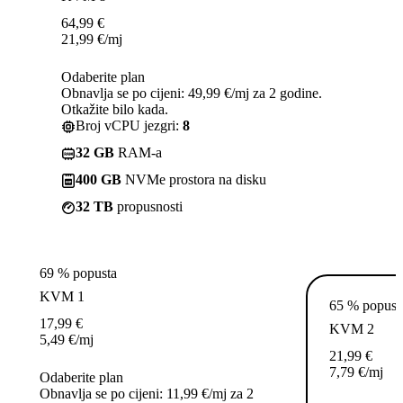
64,99
€
21,99
€
/mj
Odaberite plan
Obnavlja se po cijeni: 49,99 €/mj za 2 godine.
Otkažite bilo kada.
Broj vCPU jezgri:
8
32 GB
RAM-a
400 GB
NVMe prostora na disku
32 TB
propusnosti
69 % popusta
KVM 1
65 % popust
17,99
€
KVM 2
5,49
€
/mj
21,99
€
7,79
€
/mj
Odaberite plan
Obnavlja se po cijeni: 11,99 €/mj za 2