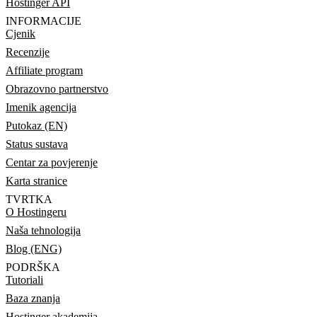
Hostinger API
INFORMACIJE
Cjenik
Recenzije
Affiliate program
Obrazovno partnerstvo
Imenik agencija
Putokaz (EN)
Status sustava
Centar za povjerenje
Karta stranice
TVRTKA
O Hostingeru
Naša tehnologija
Blog (ENG)
PODRŠKA
Tutoriali
Baza znanja
Hostinger akademija