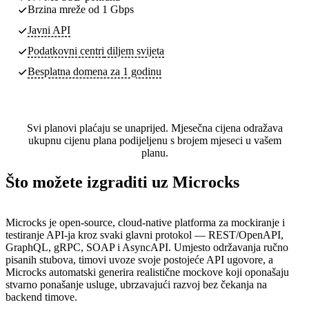
Brzina mreže od 1 Gbps
Javni API
Podatkovni centri
diljem svijeta
Besplatna domena za 1 godinu
Svi planovi plaćaju se unaprijed. Mjesečna cijena odražava
ukupnu cijenu plana podijeljenu s brojem mjeseci u vašem
planu.
Što možete izgraditi uz Microcks
Microcks je open-source, cloud-native platforma za mockiranje i
testiranje API-ja kroz svaki glavni protokol — REST/OpenAPI,
GraphQL, gRPC, SOAP i AsyncAPI. Umjesto održavanja ručno
pisanih stubova, timovi uvoze svoje postojeće API ugovore, a
Microcks automatski generira realistične mockove koji oponašaju
stvarno ponašanje usluge, ubrzavajući razvoj bez čekanja na
backend timove.