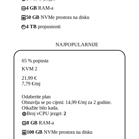
4 GB
RAM-a
50 GB
NVMe prostora na disku
4 TB
propusnosti
NAJPOPULARNIJE
65 % popusta
KVM 2
21,99
€
7,79
€
/mj
Odaberite plan
Obnavlja se po cijeni: 14,99 €/mj za 2 godine.
Otkažite bilo kada.
Broj vCPU jezgri:
2
8 GB
RAM-a
100 GB
NVMe prostora na disku