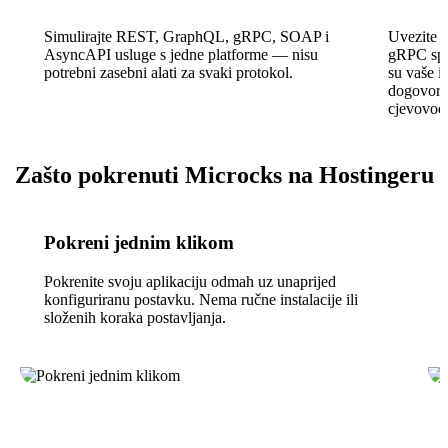
Simulirajte REST, GraphQL, gRPC, SOAP i
Uvezite 
AsyncAPI usluge s jedne platforme — nisu
gRPC spec
potrebni zasebni alati za svaki protokol.
su vaše i
dogovore
cjevovod
Zašto pokrenuti Microcks na Hostingeru
Pokreni jednim klikom
Pokrenite svoju aplikaciju odmah uz unaprijed
konfiguriranu postavku. Nema ručne instalacije ili
složenih koraka postavljanja.