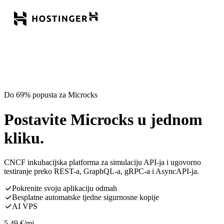
Do 69% popusta za Microcks
Postavite Microcks u jednom
kliku.
CNCF inkubacijska platforma za simulaciju API-ja i ugovorno
testiranje preko REST-a, GraphQL-a, gRPC-a i AsyncAPI-ja.
Pokrenite svoju aplikaciju odmah
Besplatne automatske tjedne sigurnosne kopije
AI VPS
5,49
€
/mj