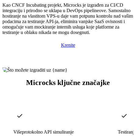
Kao CNCF Incubating projekt, Microcks je izgrađen za CI/CD
integraciju i prirodno se uklapa u DevOps pipelineove. Samostalno
hostiranje na vlastitom VPS-u daje vam potpunu kontrolu nad vašim
podacima za testiranje API-ja, eliminira vanjske SaaS ovisnosti i
omogućuje vam mockiranje internih usluga koje platforme za
testiranje u oblaku nikada ne mogu dosegnuti.
Krenite
Microcks ključne značajke
Višeprotokolno API simuliranje
Testiran