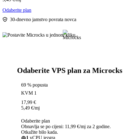
Odaberite plan
30-dnevno jamstvo povrata novca
Odaberite VPS plan za Microcks
69 % popusta
KVM 1
17,99
€
5,49
€
/mj
Odaberite plan
Obnavlja se po cijeni: 11,99 €/mj za 2 godine.
Otkažite bilo kada.
1
vCPU jezgra