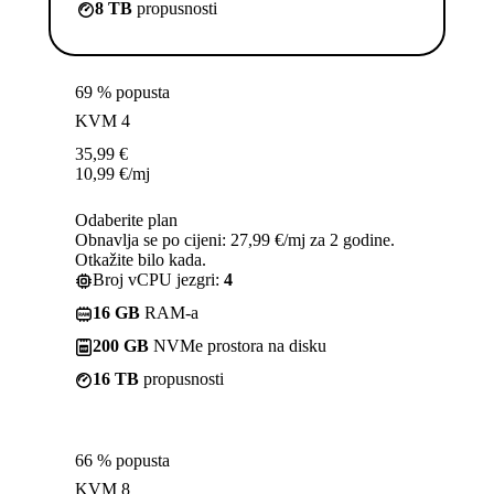
8 TB
propusnosti
69 % popusta
KVM 4
35,99
€
10,99
€
/mj
Odaberite plan
Obnavlja se po cijeni: 27,99 €/mj za 2 godine.
Otkažite bilo kada.
Broj vCPU jezgri:
4
16 GB
RAM-a
200 GB
NVMe prostora na disku
16 TB
propusnosti
66 % popusta
KVM 8