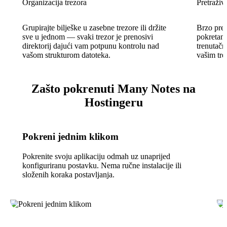
Organizacija trezora
Pretraživa
Grupirajte bilješke u zasebne trezore ili držite
Brzo pret
sve u jednom — svaki trezor je prenosivi
pokretan
direktorij dajući vam potpunu kontrolu nad
trenutačn
vašom strukturom datoteka.
vašim tre
Zašto pokrenuti Many Notes na
Hostingeru
Pokreni jednim klikom
Pokrenite svoju aplikaciju odmah uz unaprijed
konfiguriranu postavku. Nema ručne instalacije ili
složenih koraka postavljanja.