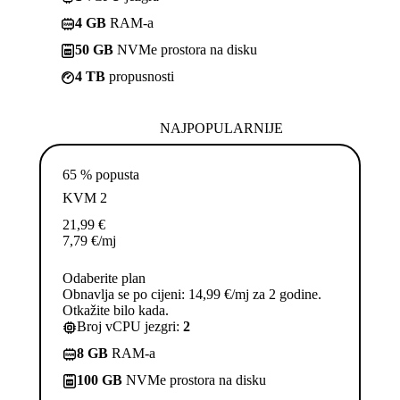
4 GB
RAM-a
50 GB
NVMe prostora na disku
4 TB
propusnosti
NAJPOPULARNIJE
65 % popusta
KVM 2
21,99
€
7,79
€
/mj
Odaberite plan
Obnavlja se po cijeni: 14,99 €/mj za 2 godine.
Otkažite bilo kada.
Broj vCPU jezgri:
2
8 GB
RAM-a
100 GB
NVMe prostora na disku