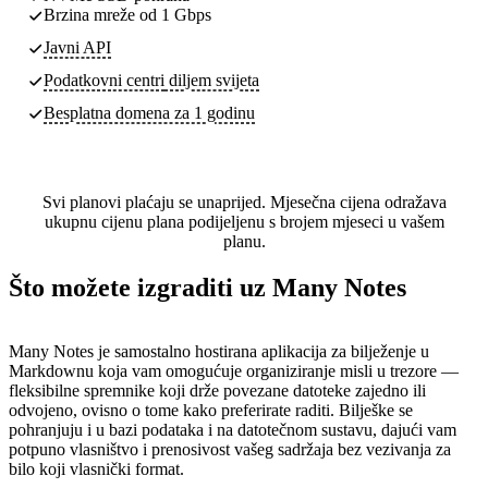
Brzina mreže od 1 Gbps
Javni API
Podatkovni centri
diljem svijeta
Besplatna domena za 1 godinu
Svi planovi plaćaju se unaprijed. Mjesečna cijena odražava
ukupnu cijenu plana podijeljenu s brojem mjeseci u vašem
planu.
Što možete izgraditi uz Many Notes
Many Notes je samostalno hostirana aplikacija za bilježenje u
Markdownu koja vam omogućuje organiziranje misli u trezore —
fleksibilne spremnike koji drže povezane datoteke zajedno ili
odvojeno, ovisno o tome kako preferirate raditi. Bilješke se
pohranjuju i u bazi podataka i na datotečnom sustavu, dajući vam
potpuno vlasništvo i prenosivost vašeg sadržaja bez vezivanja za
bilo koji vlasnički format.