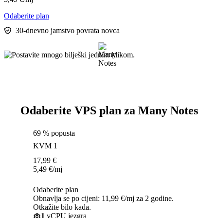
Odaberite plan
30-dnevno jamstvo povrata novca
Odaberite VPS plan za Many Notes
69 % popusta
KVM 1
17,99
€
5,49
€
/mj
Odaberite plan
Obnavlja se po cijeni: 11,99 €/mj za 2 godine.
Otkažite bilo kada.
1
vCPU jezgra