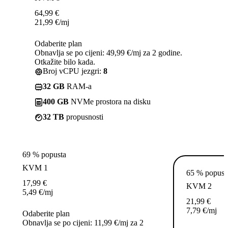
64,99
€
21,99
€
/mj
Odaberite plan
Obnavlja se po cijeni: 49,99 €/mj za 2 godine.
Otkažite bilo kada.
Broj vCPU jezgri:
8
32 GB
RAM-a
400 GB
NVMe prostora na disku
32 TB
propusnosti
69 % popusta
KVM 1
65 % popust
17,99
€
KVM 2
5,49
€
/mj
21,99
€
7,79
€
/mj
Odaberite plan
Obnavlja se po cijeni: 11,99 €/mj za 2