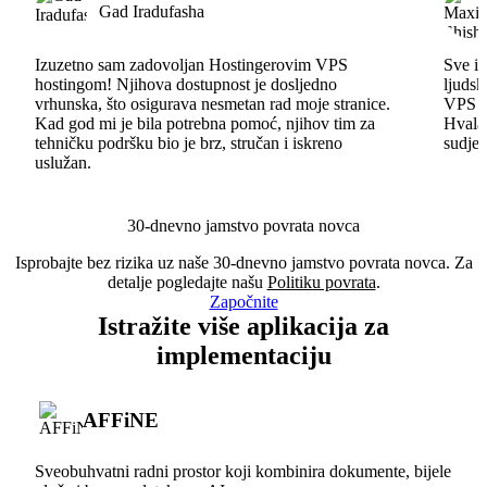
Gad Iradufasha
Izuzetno sam zadovoljan Hostingerovim VPS
Sve id
hostingom! Njihova dostupnost je dosljedno
ljudsk
vrhunska, što osigurava nesmetan rad moje stranice.
VPS im
Kad god mi je bila potrebna pomoć, njihov tim za
Hvala 
tehničku podršku bio je brz, stručan i iskreno
sudjel
uslužan.
30-dnevno jamstvo povrata novca
Isprobajte bez rizika uz naše 30-dnevno jamstvo povrata novca. Za
detalje pogledajte našu
Politiku povrata
.
Započnite
Istražite više aplikacija za
implementaciju
AFFiNE
Sveobuhvatni radni prostor koji kombinira dokumente, bijele