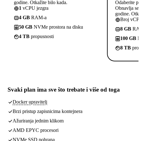
godine. Otkažite bilo kada.
Odaberite pl
1
vCPU jezgra
Obnavlja se p
godine. Otkaž
4 GB
RAM-a
Broj vCPU
50 GB
NVMe prostora na disku
8 GB
RA
4 TB
propusnosti
100 GB
NV
8 TB
prop
Svaki plan ima
sve što trebate
i više od toga
Docker upravitelj
Brzi pristup zapisnicima kontejnera
Ažuriranja jednim klikom
AMD EPYC procesori
NVMe SSD pohrana