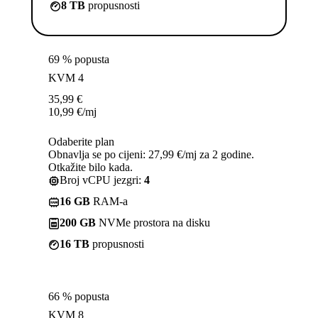
8 TB
propusnosti
69 % popusta
KVM 4
35,99
€
10,99
€
/mj
Odaberite plan
Obnavlja se po cijeni: 27,99 €/mj za 2 godine.
Otkažite bilo kada.
Broj vCPU jezgri:
4
16 GB
RAM-a
200 GB
NVMe prostora na disku
16 TB
propusnosti
66 % popusta
KVM 8