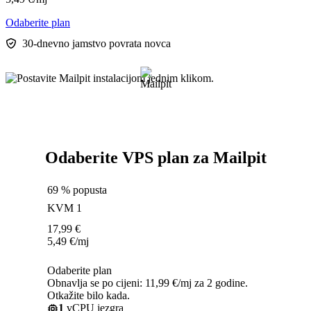
Odaberite plan
30-dnevno jamstvo povrata novca
Odaberite VPS plan za Mailpit
69 % popusta
KVM 1
17,99
€
5,49
€
/mj
Odaberite plan
Obnavlja se po cijeni: 11,99 €/mj za 2 godine.
Otkažite bilo kada.
1
vCPU jezgra