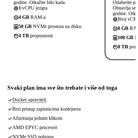
godine. Otkažite bilo kada.
Odaberite pl
1
vCPU jezgra
Obnavlja se p
godine. Otkaž
4 GB
RAM-a
Broj vCPU
50 GB
NVMe prostora na disku
8 GB
RA
4 TB
propusnosti
100 GB
NV
8 TB
prop
Svaki plan ima
sve što trebate
i više od toga
Docker upravitelj
Brzi pristup zapisnicima kontejnera
Ažuriranja jednim klikom
AMD EPYC procesori
NVMe SSD pohrana