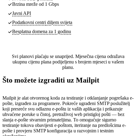
Brzina mreže od 1 Gbps
Javni API
Podatkovni centri
diljem svijeta
Besplatna domena za 1 godinu
Svi planovi plaćaju se unaprijed. Mjesečna cijena odražava
ukupnu cijenu plana podijeljenu s brojem mjeseci u vašem
planu.
Što možete izgraditi uz Mailpit
Mailpit je alat otvorenog koda za testiranje i otklanjanje pogrešaka e-
pošte, izgrađen za programere. Pokreće ugrađeni SMTP poslužitelj
koji presreće svu odlaznu e-poštu iz vaših aplikacija i prikazuje
uhvaćene poruke u čistoj, pretraživoj web pristigloj pošti — bez
slanja e-pošte stvarnim primateljima. To omogućuje sigurno
testiranje tokova obavijesti e-poštom, iteriranje na predlošcima e-
pošte i provjeru SMTP konfiguracija u razvojnim i testnim