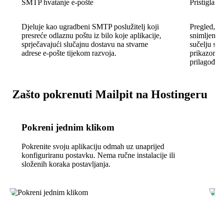
SMTP hvatanje e-pošte
Pristigla
Djeluje kao ugradbeni SMTP poslužitelj koji
Pregled, 
presreće odlaznu poštu iz bilo koje aplikacije,
snimljen
sprječavajući slučajnu dostavu na stvarne
sučelju 
adrese e-pošte tijekom razvoja.
prikazom
prilagođe
Zašto pokrenuti Mailpit na Hostingeru
Pokreni jednim klikom
Pokrenite svoju aplikaciju odmah uz unaprijed
konfiguriranu postavku. Nema ručne instalacije ili
složenih koraka postavljanja.