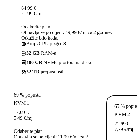
64,99
€
21,99
€
/mj
Odaberite plan
Obnavlja se po cijeni: 49,99 €/mj za 2 godine.
Otkažite bilo kada.
Broj vCPU jezgri:
8
32 GB
RAM-a
400 GB
NVMe prostora na disku
32 TB
propusnosti
69 % popusta
KVM 1
65 % popust
17,99
€
KVM 2
5,49
€
/mj
21,99
€
7,79
€
/mj
Odaberite plan
Obnavlja se po cijeni: 11,99 €/mj za 2