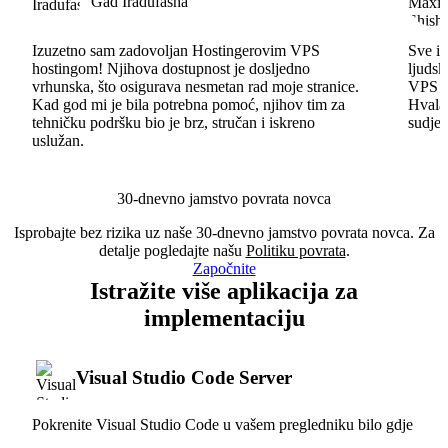
Gad Iradufasha
Izuzetno sam zadovoljan Hostingerovim VPS
Sve id
hostingom! Njihova dostupnost je dosljedno
ljudsk
vrhunska, što osigurava nesmetan rad moje stranice.
VPS im
Kad god mi je bila potrebna pomoć, njihov tim za
Hvala 
tehničku podršku bio je brz, stručan i iskreno
sudjel
uslužan.
30-dnevno jamstvo povrata novca
Isprobajte bez rizika uz naše 30-dnevno jamstvo povrata novca. Za
detalje pogledajte našu
Politiku povrata
.
Započnite
Istražite više aplikacija za
implementaciju
Visual Studio Code Server
Pokrenite Visual Studio Code u vašem pregledniku bilo gdje