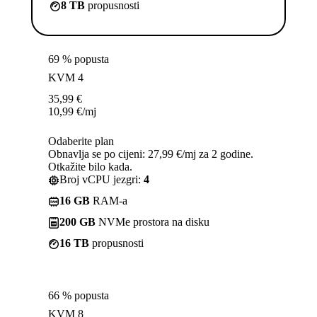
8 TB
propusnosti
69 % popusta
KVM 4
35,99
€
10,99
€
/mj
Odaberite plan
Obnavlja se po cijeni: 27,99 €/mj za 2 godine.
Otkažite bilo kada.
Broj vCPU jezgri:
4
16 GB
RAM-a
200 GB
NVMe prostora na disku
16 TB
propusnosti
66 % popusta
KVM 8