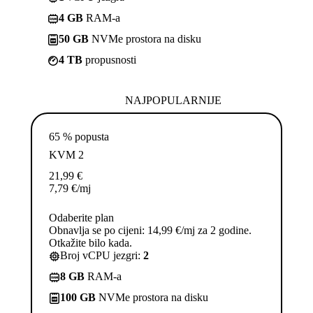
4 GB
RAM-a
50 GB
NVMe prostora na disku
4 TB
propusnosti
NAJPOPULARNIJE
65 % popusta
KVM 2
21,99
€
7,79
€
/mj
Odaberite plan
Obnavlja se po cijeni: 14,99 €/mj za 2 godine.
Otkažite bilo kada.
Broj vCPU jezgri:
2
8 GB
RAM-a
100 GB
NVMe prostora na disku