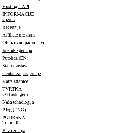
Hostinger API
INFORMACIJE
Cjenik
Recenzije
Affiliate program
Obrazovno partnerstvo
Imenik agencija
Putokaz (EN)
Status sustava
Centar za povjerenje
Karta stranice
TVRTKA
O Hostingeru
Naša tehnologija
Blog (ENG)
PODRŠKA
Tutoriali
Baza znanja