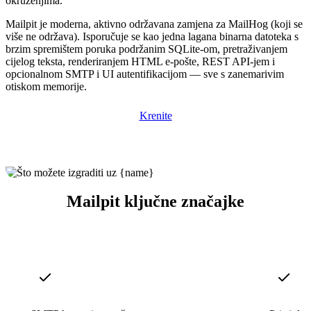
okruženjima.
Mailpit je moderna, aktivno održavana zamjena za MailHog (koji se
više ne održava). Isporučuje se kao jedna lagana binarna datoteka s
brzim spremištem poruka podržanim SQLite-om, pretraživanjem
cijelog teksta, renderiranjem HTML e-pošte, REST API-jem i
opcionalnom SMTP i UI autentifikacijom — sve s zanemarivim
otiskom memorije.
Krenite
Mailpit ključne značajke