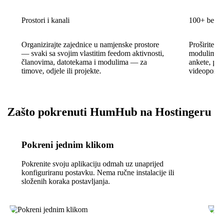
Prostori i kanali
100+ bes
Organizirajte zajednice u namjenske prostore
Proširite
— svaki sa svojim vlastitim feedom aktivnosti,
modulima 
članovima, datotekama i modulima — za
ankete, p
timove, odjele ili projekte.
videopoz
Zašto pokrenuti HumHub na Hostingeru
Pokreni jednim klikom
Pokrenite svoju aplikaciju odmah uz unaprijed
konfiguriranu postavku. Nema ručne instalacije ili
složenih koraka postavljanja.