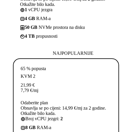
Otkažite bilo kada.
1
vCPU jezgra
4 GB
RAM-a
50 GB
NVMe prostora na disku
4 TB
propusnosti
NAJPOPULARNIJE
65 % popusta
KVM 2
21,99
€
7,79
€
/mj
Odaberite plan
Obnavlja se po cijeni: 14,99 €/mj za 2 godine.
Otkažite bilo kada.
Broj vCPU jezgri:
2
8 GB
RAM-a