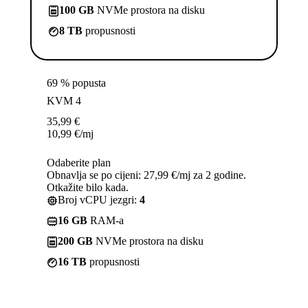
100 GB
NVMe prostora na disku
8 TB
propusnosti
69 % popusta
KVM 4
35,99
€
10,99
€
/mj
Odaberite plan
Obnavlja se po cijeni: 27,99 €/mj za 2 godine.
Otkažite bilo kada.
Broj vCPU jezgri:
4
16 GB
RAM-a
200 GB
NVMe prostora na disku
16 TB
propusnosti