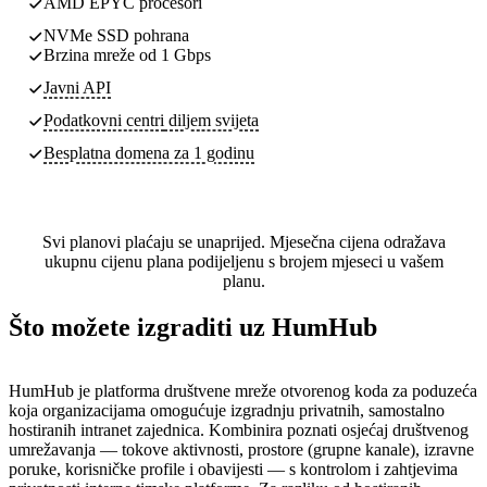
AMD EPYC procesori
NVMe SSD pohrana
Brzina mreže od 1 Gbps
Javni API
Podatkovni centri
diljem svijeta
Besplatna domena za 1 godinu
Svi planovi plaćaju se unaprijed. Mjesečna cijena odražava
ukupnu cijenu plana podijeljenu s brojem mjeseci u vašem
planu.
Što možete izgraditi uz HumHub
HumHub je platforma društvene mreže otvorenog koda za poduzeća
koja organizacijama omogućuje izgradnju privatnih, samostalno
hostiranih intranet zajednica. Kombinira poznati osjećaj društvenog
umrežavanja — tokove aktivnosti, prostore (grupne kanale), izravne
poruke, korisničke profile i obavijesti — s kontrolom i zahtjevima