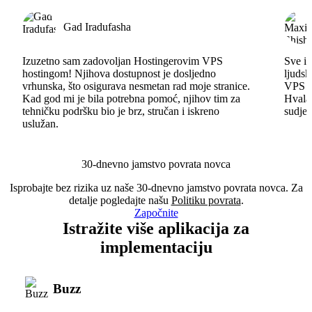
Gad Iradufasha
Izuzetno sam zadovoljan Hostingerovim VPS
Sve id
hostingom! Njihova dostupnost je dosljedno
ljudsk
vrhunska, što osigurava nesmetan rad moje stranice.
VPS im
Kad god mi je bila potrebna pomoć, njihov tim za
Hvala 
tehničku podršku bio je brz, stručan i iskreno
sudjel
uslužan.
30-dnevno jamstvo povrata novca
Isprobajte bez rizika uz naše 30-dnevno jamstvo povrata novca. Za
detalje pogledajte našu
Politiku povrata
.
Započnite
Istražite više aplikacija za
implementaciju
Buzz