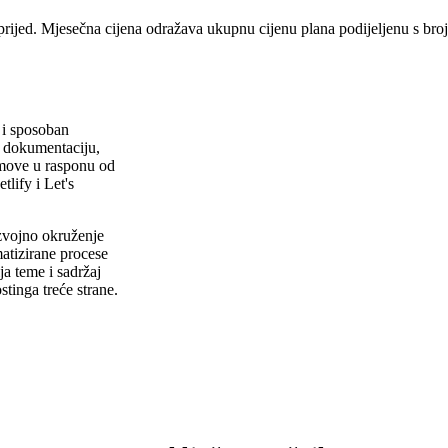
prijed. Mjesečna cijena odražava ukupnu cijenu plana podijeljenu s br
u i sposoban
a dokumentaciju,
imove u rasponu od
lify i Let's
zvojno okruženje
atizirane procese
ja teme i sadržaj
tinga treće strane.