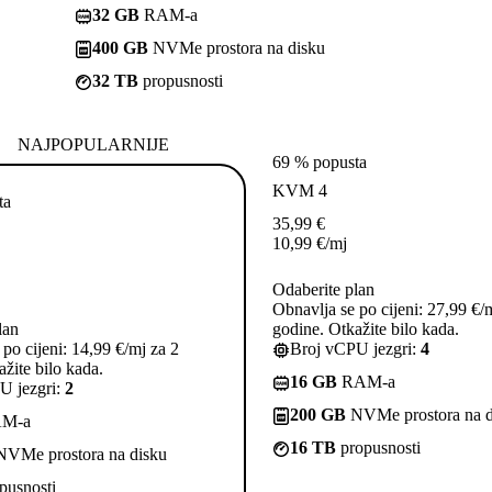
32 GB
RAM-a
400 GB
NVMe prostora na disku
32 TB
propusnosti
NAJPOPULARNIJE
69 % popusta
KVM 4
ta
35,99
€
10,99
€
/mj
Odaberite plan
Obnavlja se po cijeni: 27,99 €/
lan
godine. Otkažite bilo kada.
po cijeni: 14,99 €/mj za 2
Broj vCPU jezgri:
4
žite bilo kada.
16 GB
RAM-a
U jezgri:
2
200 GB
NVMe prostora na d
M-a
16 TB
propusnosti
VMe prostora na disku
pusnosti