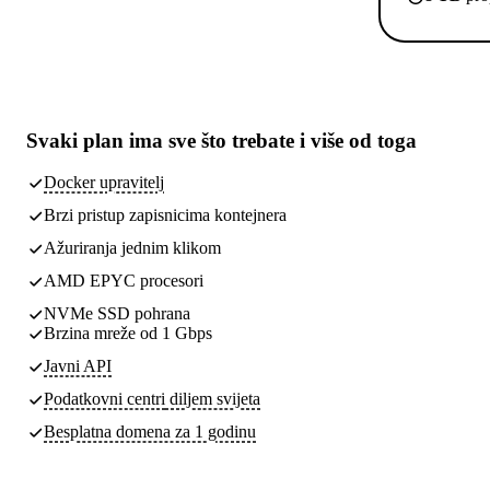
Svaki plan ima
sve što trebate
i više od toga
Docker upravitelj
Brzi pristup zapisnicima kontejnera
Ažuriranja jednim klikom
AMD EPYC procesori
NVMe SSD pohrana
Brzina mreže od 1 Gbps
Javni API
Podatkovni centri
diljem svijeta
Besplatna domena za 1 godinu