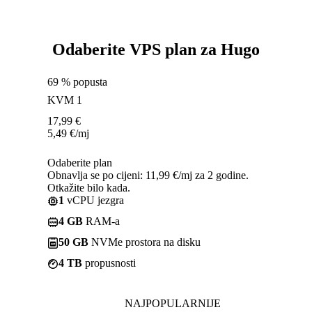
Odaberite VPS plan za Hugo
69 % popusta
KVM 1
17,99
€
5,49
€
/mj
Odaberite plan
Obnavlja se po cijeni: 11,99 €/mj za 2 godine.
Otkažite bilo kada.
1
vCPU jezgra
4 GB
RAM-a
50 GB
NVMe prostora na disku
4 TB
propusnosti
NAJPOPULARNIJE