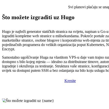
Svi planovi plaćaju se una
Što možete izgraditi uz Hugo
Hugo je najbrži generator statičkih stranica na svijetu, napisan u Go-
izgraditi kompletne web stranice u milisekundama. Pokreće portale z
marketinške stranice, osobne blogove i korporativna web-mjesta za t
pojedinačnih programera do velikih organizacija poput Kubernetes, Net
Encrypt.
Samostalno ugošćivanje Huga na vlastitom VPS-u daje vam trajno ra
dostupno s bilo kojeg mjesta — idealno za distribuirane timove, autom
izgradnje i okruženja za testiranje. Struktura vaše stranice, konfiguraci
uvijek su dostupni putem SSH-a bez oslanjanja na bilo koju uslugu hos
Krenite