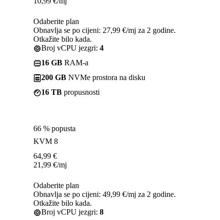
10,99
€
/mj
Odaberite plan
Obnavlja se po cijeni: 27,99 €/mj za 2 godine.
Otkažite bilo kada.
Broj vCPU jezgri:
4
16 GB
RAM-a
200 GB
NVMe prostora na disku
16 TB
propusnosti
66 % popusta
KVM 8
64,99
€
21,99
€
/mj
Odaberite plan
Obnavlja se po cijeni: 49,99 €/mj za 2 godine.
Otkažite bilo kada.
Broj vCPU jezgri:
8