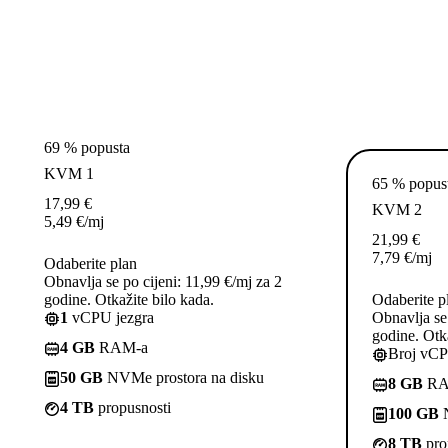
69 % popusta
KVM 1
65 % popus
17,99
€
KVM 2
5,49
€
/mj
21,99
€
7,79
€
/mj
Odaberite plan
Obnavlja se po cijeni: 11,99 €/mj za 2
godine. Otkažite bilo kada.
Odaberite p
1
vCPU jezgra
Obnavlja se 
godine. Otka
4 GB
RAM-a
Broj vCP
50 GB
NVMe prostora na disku
8 GB
RA
4 TB
propusnosti
100 GB
N
8 TB
pro