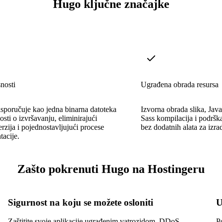
Hugo ključne značajke
nosti
Ugrađena obrada resursa
sporučuje kao jedna binarna datoteka
Izvorna obrada slika, Jav
osti o izvršavanju, eliminirajući
Sass kompilacija i podrš
rzija i pojednostavljujući procese
bez dodatnih alata za izra
acije.
Zašto pokrenuti Hugo na Hostingeru
Sigurnost na koju se možete osloniti
U
Zaštitite svoje aplikacije ugrađenim vatrozidom, DDoS
P