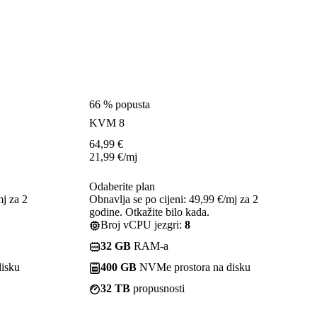
66 % popusta
KVM 8
64,99
€
21,99
€
/mj
Odaberite plan
mj za 2
Obnavlja se po cijeni: 49,99 €/mj za 2
godine. Otkažite bilo kada.
Broj vCPU jezgri:
8
32 GB
RAM-a
isku
400 GB
NVMe prostora na disku
32 TB
propusnosti