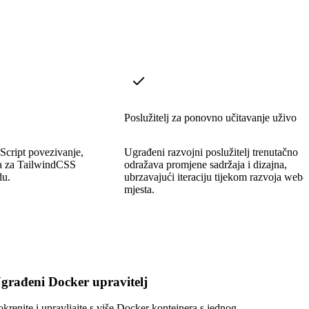
Poslužitelj za ponovno učitavanje uživo
aScript povezivanje,
Ugrađeni razvojni poslužitelj trenutačno
ka za TailwindCSS
odražava promjene sadržaja i dizajna,
du.
ubrzavajući iteraciju tijekom razvoja web-
mjesta.
građeni Docker upravitelj
okrenite i upravljajte s više Docker kontejnera s jednog