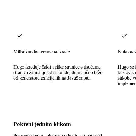
Milisekundna vremena izrade
Nula ovis
Hugo izrađuje čak i velike stranice s tisućama
Hugo se i
stranica za manje od sekunde, dramatično brže
bez ovisn
od generatora temeljenih na JavaScriptu.
sukobe ve
implement
Pokreni jednim klikom
Pokrenite svoju aplikaciju odmah uz unaprijed