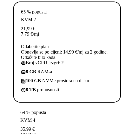
65 % popusta
KVM 2
21,99
€
7,79
€
/mj
Odaberite plan
Obnavlja se po cijeni: 14,99 €/mj za 2 godine.
Otkažite bilo kada.
Broj vCPU jezgri:
2
8 GB
RAM-a
100 GB
NVMe prostora na disku
8 TB
propusnosti
69 % popusta
KVM 4
35,99
€