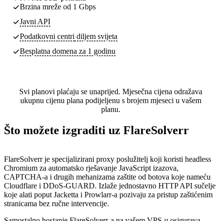
Brzina mreže od 1 Gbps
Javni API
Podatkovni centri
diljem svijeta
Besplatna domena za 1 godinu
Svi planovi plaćaju se unaprijed. Mjesečna cijena odražava
ukupnu cijenu plana podijeljenu s brojem mjeseci u vašem
planu.
Što možete izgraditi uz FlareSolverr
FlareSolverr je specijalizirani proxy poslužitelj koji koristi headless
Chromium za automatsko rješavanje JavaScript izazova,
CAPTCHA-a i drugih mehanizama zaštite od botova koje nameću
Cloudflare i DDoS-GUARD. Izlaže jednostavno HTTP API sučelje
koje alati poput Jacketta i Prowlarr-a pozivaju za pristup zaštićenim
stranicama bez ručne intervencije.
Samostalno hostanje FlareSolverr-a na vašem VPS-u osigurava