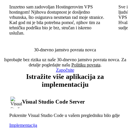
Izuzetno sam zadovoljan Hostingerovim VPS
Sve id
hostingom! Njihova dostupnost je dosljedno
ljudsk
vrhunska, što osigurava nesmetan rad moje stranice.
VPS im
Kad god mi je bila potrebna pomoć, njihov tim za
Hvala 
tehničku podršku bio je brz, stručan i iskreno
sudjel
uslužan.
30-dnevno jamstvo povrata novca
Isprobajte bez rizika uz naše 30-dnevno jamstvo povrata novca. Za
detalje pogledajte našu
Politiku povrata
.
Započnite
Istražite više aplikacija za
implementaciju
Visual Studio Code Server
Pokrenite Visual Studio Code u vašem pregledniku bilo gdje
Implementacija