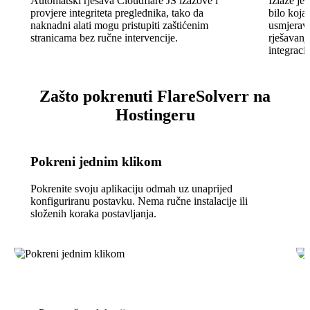
Automatski rješava Cloudflare JS izazove i
Izlaže je
provjere integriteta preglednika, tako da
bilo koja
naknadni alati mogu pristupiti zaštićenim
usmjerava
stranicama bez ručne intervencije.
rješavanj
integracij
Zašto pokrenuti FlareSolverr na
Hostingeru
Pokreni jednim klikom
Pokrenite svoju aplikaciju odmah uz unaprijed
konfiguriranu postavku. Nema ručne instalacije ili
složenih koraka postavljanja.