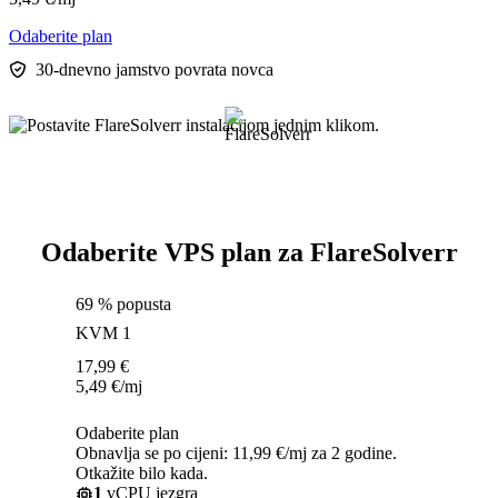
Odaberite plan
30-dnevno jamstvo povrata novca
Odaberite VPS plan za FlareSolverr
69 % popusta
KVM 1
17,99
€
5,49
€
/mj
Odaberite plan
Obnavlja se po cijeni: 11,99 €/mj za 2 godine.
Otkažite bilo kada.
1
vCPU jezgra