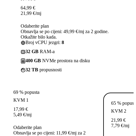
64,99
€
21,99
€
/mj
Odaberite plan
Obnavlja se po cijeni: 49,99 €/mj za 2 godine.
Otkažite bilo kada.
Broj vCPU jezgri:
8
32 GB
RAM-a
400 GB
NVMe prostora na disku
32 TB
propusnosti
69 % popusta
KVM 1
65 % popust
17,99
€
KVM 2
5,49
€
/mj
21,99
€
7,79
€
/mj
Odaberite plan
Obnavlja se po cijeni: 11,99 €/mj za 2