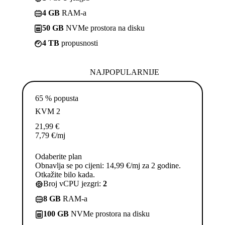
4 GB
RAM-a
50 GB
NVMe prostora na disku
4 TB
propusnosti
NAJPOPULARNIJE
65 % popusta
KVM 2
21,99
€
7,79
€
/mj
Odaberite plan
Obnavlja se po cijeni: 14,99 €/mj za 2 godine.
Otkažite bilo kada.
Broj vCPU jezgri:
2
8 GB
RAM-a
100 GB
NVMe prostora na disku