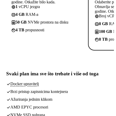
godine. Otkažite bilo kada.
Odaberite pl
1
vCPU jezgra
Obnavlja se p
godine. Otkaž
4 GB
RAM-a
Broj vCPU
50 GB
NVMe prostora na disku
8 GB
RA
4 TB
propusnosti
100 GB
NV
8 TB
prop
Svaki plan ima
sve što trebate
i više od toga
Docker upravitelj
Brzi pristup zapisnicima kontejnera
Ažuriranja jednim klikom
AMD EPYC procesori
NVMe SSD pohrana