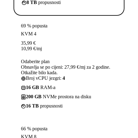
8 TB
propusnosti
69 % popusta
KVM 4
35,99
€
10,99
€
/mj
Odaberite plan
Obnavlja se po cijeni: 27,99 €/mj za 2 godine.
Otkažite bilo kada.
Broj vCPU jezgri:
4
16 GB
RAM-a
200 GB
NVMe prostora na disku
16 TB
propusnosti
66 % popusta
KVM 8