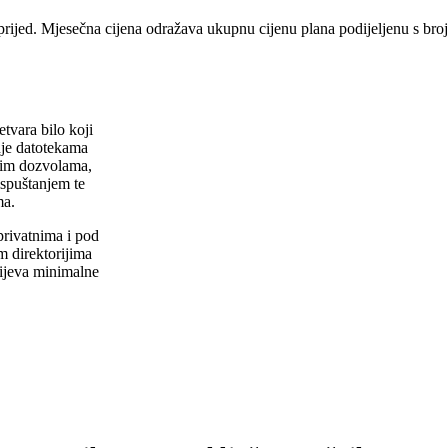
prijed. Mjesečna cijena odražava ukupnu cijenu plana podijeljenu s br
tvara bilo koji
nje datotekama
ivim dozvolama,
ispuštanjem te
ma.
rivatnima i pod
 direktorijima
tijeva minimalne