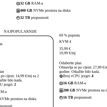
32 GB
RAM-a
400 GB
NVMe prostora na disku
32 TB
propusnosti
NAJPOPULARNIJE
69 % popusta
KVM 4
ta
35,99
€
10,99
€
/mj
Odaberite plan
Obnavlja se po cijeni: 27,99 €/
lan
godine. Otkažite bilo kada.
po cijeni: 14,99 €/mj za 2
Broj vCPU jezgri:
4
žite bilo kada.
16 GB
RAM-a
U jezgri:
2
200 GB
NVMe prostora na d
M-a
16 TB
propusnosti
VMe prostora na disku
pusnosti