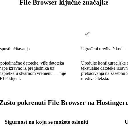
File Browser ključne značajke
ispusti učitavanja
Ugrađeni uređivač koda
 pojedinačne datoteke, više datoteka
Uređujte konfiguracijske d
e mape izravno iz preglednika uz
tekstualne datoteke izrav
 napretka u stvarnom vremenu — nije
prebacivanja na zasebnu S
FTP klijent.
uređivač teksta.
Zašto pokrenuti File Browser na Hostinger
Sigurnost na koju se možete osloniti
U