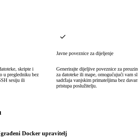
Javne poveznice za dijeljenje
atoteke, skripte i
Generirajte dijeljive poveznice za preuzim
no u pregledniku bez
za datoteke ili mape, omogućujući vam sla
SH sesiju ili
sadržaja vanjskim primateljima bez davanj
pristupa poslužitelju.
u
građeni Docker upravitelj