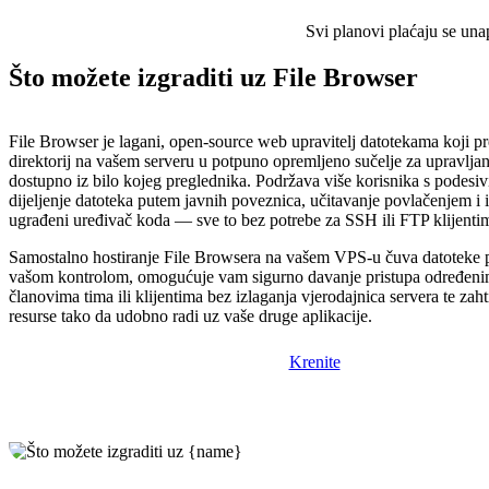
Svi planovi plaćaju se una
Što možete izgraditi uz File Browser
File Browser je lagani, open-source web upravitelj datotekama koji pre
direktorij na vašem serveru u potpuno opremljeno sučelje za upravlja
dostupno iz bilo kojeg preglednika. Podržava više korisnika s podes
dijeljenje datoteka putem javnih poveznica, učitavanje povlačenjem i 
ugrađeni uređivač koda — sve to bez potrebe za SSH ili FTP klijenti
Samostalno hostiranje File Browsera na vašem VPS-u čuva datoteke p
vašom kontrolom, omogućuje vam sigurno davanje pristupa određenim
članovima tima ili klijentima bez izlaganja vjerodajnica servera te zah
resurse tako da udobno radi uz vaše druge aplikacije.
Krenite