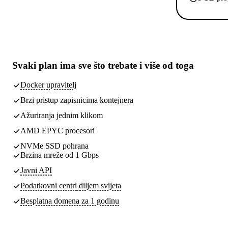
Svaki plan ima
sve što trebate
i više od toga
Docker upravitelj
Brzi pristup zapisnicima kontejnera
Ažuriranja jednim klikom
AMD EPYC procesori
NVMe SSD pohrana
Brzina mreže od 1 Gbps
Javni API
Podatkovni centri
diljem svijeta
Besplatna domena za 1 godinu