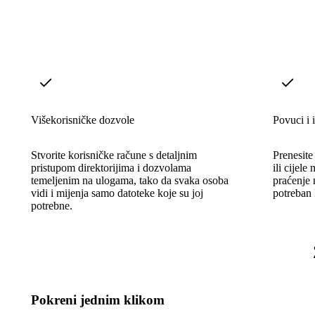
Višekorisničke dozvole
Povuci i 
Stvorite korisničke račune s detaljnim
Prenesite
pristupom direktorijima i dozvolama
ili cijel
temeljenim na ulogama, tako da svaka osoba
praćenje
vidi i mijenja samo datoteke koje su joj
potreban 
potrebne.
Pokreni jednim klikom