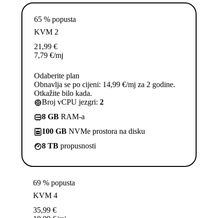
65 % popusta
KVM 2
21,99
€
7,79
€
/mj
Odaberite plan
Obnavlja se po cijeni: 14,99 €/mj za 2 godine.
Otkažite bilo kada.
Broj vCPU jezgri:
2
8 GB
RAM-a
100 GB
NVMe prostora na disku
8 TB
propusnosti
69 % popusta
KVM 4
35,99
€