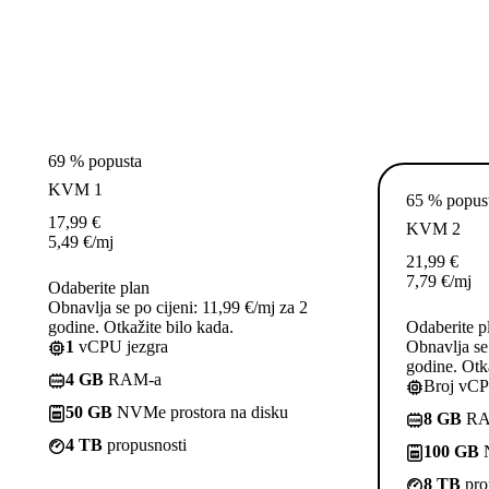
69 % popusta
KVM 1
65 % popus
17,99
€
KVM 2
5,49
€
/mj
21,99
€
7,79
€
/mj
Odaberite plan
Obnavlja se po cijeni: 11,99 €/mj za 2
godine. Otkažite bilo kada.
Odaberite p
1
vCPU jezgra
Obnavlja se 
godine. Otka
4 GB
RAM-a
Broj vCP
50 GB
NVMe prostora na disku
8 GB
RA
4 TB
propusnosti
100 GB
N
8 TB
pro