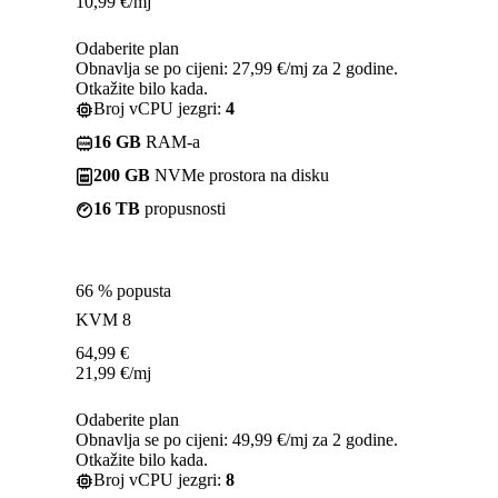
10,99
€
/mj
Odaberite plan
Obnavlja se po cijeni: 27,99 €/mj za 2 godine.
Otkažite bilo kada.
Broj vCPU jezgri:
4
16 GB
RAM-a
200 GB
NVMe prostora na disku
16 TB
propusnosti
66 % popusta
KVM 8
64,99
€
21,99
€
/mj
Odaberite plan
Obnavlja se po cijeni: 49,99 €/mj za 2 godine.
Otkažite bilo kada.
Broj vCPU jezgri:
8