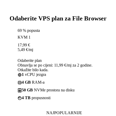
Odaberite VPS plan za File Browser
69 % popusta
KVM 1
17,99
€
5,49
€
/mj
Odaberite plan
Obnavlja se po cijeni: 11,99 €/mj za 2 godine.
Otkažite bilo kada.
1
vCPU jezgra
4 GB
RAM-a
50 GB
NVMe prostora na disku
4 TB
propusnosti
NAJPOPULARNIJE