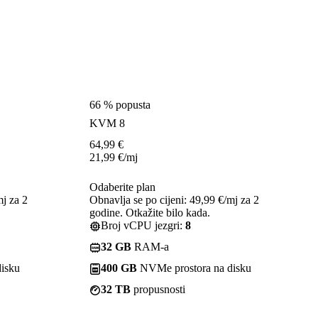
66 % popusta
KVM 8
64,99
€
21,99
€
/mj
Odaberite plan
mj za 2
Obnavlja se po cijeni: 49,99 €/mj za 2
godine. Otkažite bilo kada.
Broj vCPU jezgri:
8
32 GB
RAM-a
isku
400 GB
NVMe prostora na disku
32 TB
propusnosti