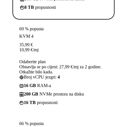
8 TB
propusnosti
69 % popusta
KVM 4
35,99
€
10,99
€
/mj
Odaberite plan
Obnavlja se po cijeni: 27,99 €/mj za 2 godine.
Otkažite bilo kada.
Broj vCPU jezgri:
4
16 GB
RAM-a
200 GB
NVMe prostora na disku
16 TB
propusnosti
66 % popusta