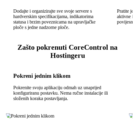
Dodajte i organizirajte sve svoje servere s
Pratite j
hardverskim specifikacijama, indikatorima
aktivne i
statusa i brzim poveznicama na upravljačke
povijesne
ploče s jedne nadzorne ploče.
Zašto pokrenuti CoreControl na
Hostingeru
Pokreni jednim klikom
Pokrenite svoju aplikaciju odmah uz unaprijed
konfiguriranu postavku. Nema ručne instalacije ili
složenih koraka postavljanja.