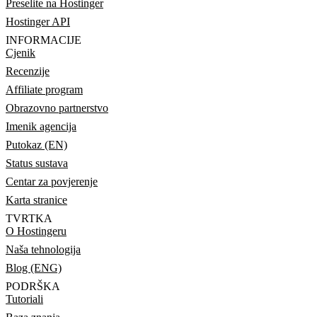
Preselite na Hostinger
Hostinger API
INFORMACIJE
Cjenik
Recenzije
Affiliate program
Obrazovno partnerstvo
Imenik agencija
Putokaz (EN)
Status sustava
Centar za povjerenje
Karta stranice
TVRTKA
O Hostingeru
Naša tehnologija
Blog (ENG)
PODRŠKA
Tutoriali