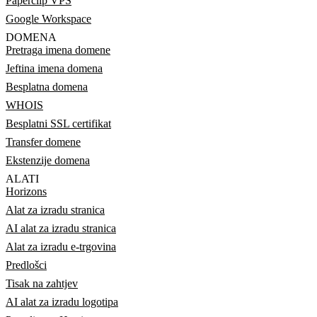
Paperclip VPS
Google Workspace
DOMENA
Pretraga imena domene
Jeftina imena domena
Besplatna domena
WHOIS
Besplatni SSL certifikat
Transfer domene
Ekstenzije domena
ALATI
Horizons
Alat za izradu stranica
AI alat za izradu stranica
Alat za izradu e-trgovina
Predlošci
Tisak na zahtjev
AI alat za izradu logotipa