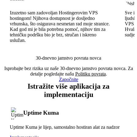
Izuzetno sam zadovoljan Hostingerovim VPS
Sve id
hostingom! Njihova dostupnost je dosljedno
ljudsk
vrhunska, što osigurava nesmetan rad moje stranice.
VPS im
Kad god mi je bila potrebna pomoć, njihov tim za
Hvala 
tehničku podršku bio je brz, stručan i iskreno
sudjel
uslužan.
30-dnevno jamstvo povrata novca
Isprobajte bez rizika uz naše 30-dnevno jamstvo povrata novca. Za
detalje pogledajte našu
Politiku povrata
.
Započnite
Istražite više aplikacija za
implementaciju
Uptime Kuma
Uptime Kuma je lijep, samostalno hostiran alat za nadzor