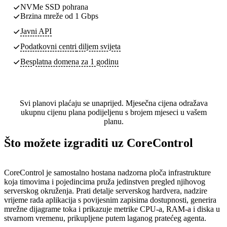
NVMe SSD pohrana
Brzina mreže od 1 Gbps
Javni API
Podatkovni centri
diljem svijeta
Besplatna domena za 1 godinu
Svi planovi plaćaju se unaprijed. Mjesečna cijena odražava
ukupnu cijenu plana podijeljenu s brojem mjeseci u vašem
planu.
Što možete izgraditi uz CoreControl
CoreControl je samostalno hostana nadzorna ploča infrastrukture
koja timovima i pojedincima pruža jedinstven pregled njihovog
serverskog okruženja. Prati detalje serverskog hardvera, nadzire
vrijeme rada aplikacija s povijesnim zapisima dostupnosti, generira
mrežne dijagrame toka i prikazuje metrike CPU-a, RAM-a i diska u
stvarnom vremenu, prikupljene putem laganog pratećeg agenta.