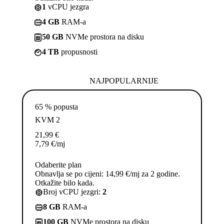
1
vCPU jezgra
4 GB
RAM-a
50 GB
NVMe prostora na disku
4 TB
propusnosti
NAJPOPULARNIJE
65 % popusta
KVM 2
21,99
€
7,79
€
/mj
Odaberite plan
Obnavlja se po cijeni: 14,99 €/mj za 2 godine.
Otkažite bilo kada.
Broj vCPU jezgri:
2
8 GB
RAM-a
100 GB
NVMe prostora na disku