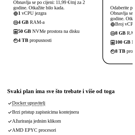
Obnavlja se po cijeni: 11,99 €/mj za 2
godine. Otkažite bilo kada.
Odaberite pl
1
vCPU jezgra
Obnavlja se p
godine. Otkaž
4 GB
RAM-a
Broj vCPU
50 GB
NVMe prostora na disku
8 GB
RA
4 TB
propusnosti
100 GB
NV
8 TB
prop
Svaki plan ima
sve što trebate
i više od toga
Docker upravitelj
Brzi pristup zapisnicima kontejnera
Ažuriranja jednim klikom
AMD EPYC procesori