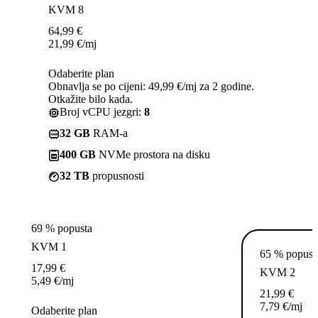
KVM 8
64,99
€
21,99
€
/mj
Odaberite plan
Obnavlja se po cijeni: 49,99 €/mj za 2 godine.
Otkažite bilo kada.
Broj vCPU jezgri:
8
32 GB
RAM-a
400 GB
NVMe prostora na disku
32 TB
propusnosti
69 % popusta
KVM 1
65 % popust
17,99
€
KVM 2
5,49
€
/mj
21,99
€
7,79
€
/mj
Odaberite plan