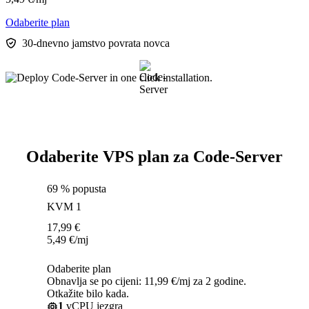
Odaberite plan
30-dnevno jamstvo povrata novca
Odaberite VPS plan za Code-Server
69 % popusta
KVM 1
17,99
€
5,49
€
/mj
Odaberite plan
Obnavlja se po cijeni: 11,99 €/mj za 2 godine.
Otkažite bilo kada.
1
vCPU jezgra