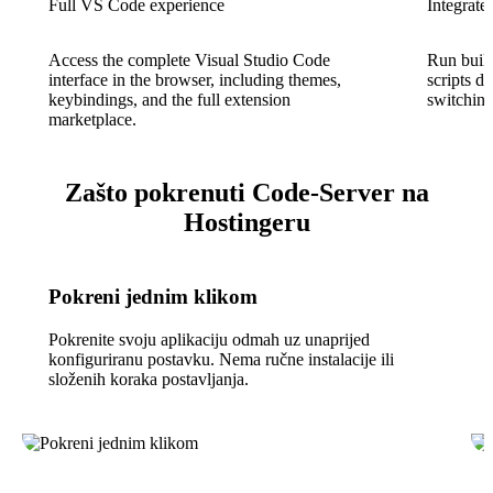
Full VS Code experience
Integrate
Access the complete Visual Studio Code
Run build
interface in the browser, including themes,
scripts di
keybindings, and the full extension
switchin
marketplace.
Zašto pokrenuti Code-Server na
Hostingeru
Pokreni jednim klikom
Pokrenite svoju aplikaciju odmah uz unaprijed
konfiguriranu postavku. Nema ručne instalacije ili
složenih koraka postavljanja.