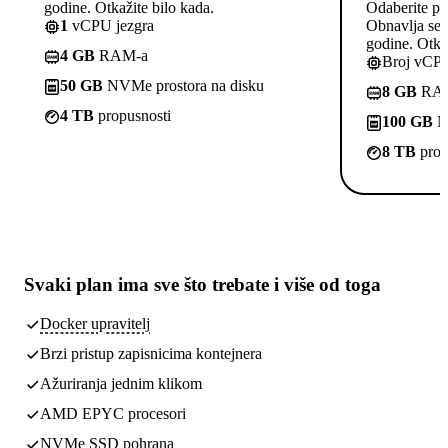
godine. Otkažite bilo kada.
Odaberite pl
1
vCPU jezgra
Obnavlja se p
godine. Otkaž
4 GB
RAM-a
Broj vCPU
50 GB
NVMe prostora na disku
8 GB
RA
4 TB
propusnosti
100 GB
NV
8 TB
prop
Svaki plan ima
sve što trebate
i više od toga
Docker upravitelj
Brzi pristup zapisnicima kontejnera
Ažuriranja jednim klikom
AMD EPYC procesori
NVMe SSD pohrana