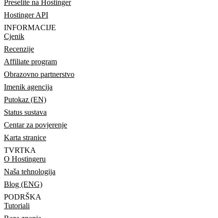
Preselite na Hostinger
Hostinger API
INFORMACIJE
Cjenik
Recenzije
Affiliate program
Obrazovno partnerstvo
Imenik agencija
Putokaz (EN)
Status sustava
Centar za povjerenje
Karta stranice
TVRTKA
O Hostingeru
Naša tehnologija
Blog (ENG)
PODRŠKA
Tutoriali