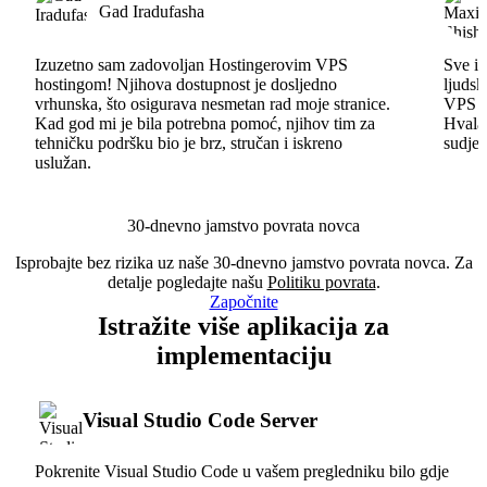
Gad Iradufasha
Izuzetno sam zadovoljan Hostingerovim VPS
Sve id
hostingom! Njihova dostupnost je dosljedno
ljudsk
vrhunska, što osigurava nesmetan rad moje stranice.
VPS im
Kad god mi je bila potrebna pomoć, njihov tim za
Hvala 
tehničku podršku bio je brz, stručan i iskreno
sudjel
uslužan.
30-dnevno jamstvo povrata novca
Isprobajte bez rizika uz naše 30-dnevno jamstvo povrata novca. Za
detalje pogledajte našu
Politiku povrata
.
Započnite
Istražite više aplikacija za
implementaciju
Visual Studio Code Server
Pokrenite Visual Studio Code u vašem pregledniku bilo gdje