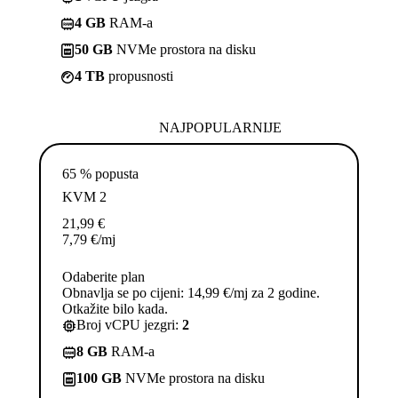
4 GB
RAM-a
50 GB
NVMe prostora na disku
4 TB
propusnosti
NAJPOPULARNIJE
65 % popusta
KVM 2
21,99
€
7,79
€
/mj
Odaberite plan
Obnavlja se po cijeni: 14,99 €/mj za 2 godine.
Otkažite bilo kada.
Broj vCPU jezgri:
2
8 GB
RAM-a
100 GB
NVMe prostora na disku