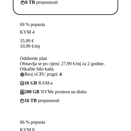
8 TB
propusnosti
69 % popusta
KVM 4
35,99
€
10,99
€
/mj
Odaberite plan
Obnavlja se po cijeni: 27,99 €/mj za 2 godine.
Otkažite bilo kada.
Broj vCPU jezgri:
4
16 GB
RAM-a
200 GB
NVMe prostora na disku
16 TB
propusnosti
66 % popusta
KVM 8