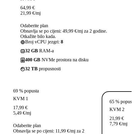
64,99
€
21,99
€
/mj
Odaberite plan
Obnavlja se po cijeni: 49,99 €/mj za 2 godine.
Otkažite bilo kada.
Broj vCPU jezgri:
8
32 GB
RAM-a
400 GB
NVMe prostora na disku
32 TB
propusnosti
69 % popusta
KVM 1
65 % popust
17,99
€
KVM 2
5,49
€
/mj
21,99
€
7,79
€
/mj
Odaberite plan
Obnavlja se po cijeni: 11,99 €/mj za 2