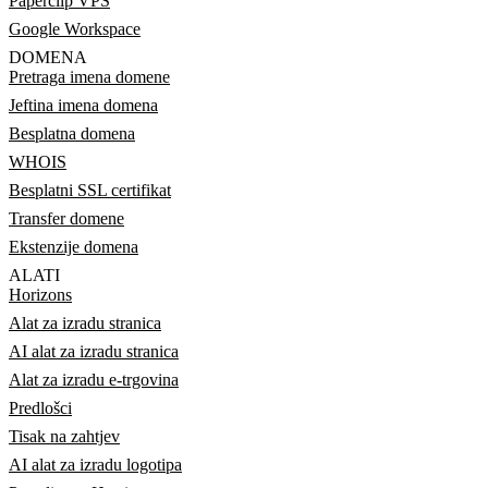
Paperclip VPS
Google Workspace
DOMENA
Pretraga imena domene
Jeftina imena domena
Besplatna domena
WHOIS
Besplatni SSL certifikat
Transfer domene
Ekstenzije domena
ALATI
Horizons
Alat za izradu stranica
AI alat za izradu stranica
Alat za izradu e-trgovina
Predlošci
Tisak na zahtjev
AI alat za izradu logotipa