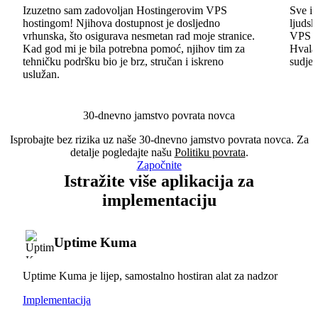
Izuzetno sam zadovoljan Hostingerovim VPS
Sve id
hostingom! Njihova dostupnost je dosljedno
ljudsk
vrhunska, što osigurava nesmetan rad moje stranice.
VPS im
Kad god mi je bila potrebna pomoć, njihov tim za
Hvala 
tehničku podršku bio je brz, stručan i iskreno
sudjel
uslužan.
30-dnevno jamstvo povrata novca
Isprobajte bez rizika uz naše 30-dnevno jamstvo povrata novca. Za
detalje pogledajte našu
Politiku povrata
.
Započnite
Istražite više aplikacija za
implementaciju
Uptime Kuma
Uptime Kuma je lijep, samostalno hostiran alat za nadzor
Implementacija