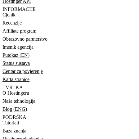
Hostinger API
INFORMACIJE
Cjenik
Recenzije
Affiliate program
Obrazovno partnerstvo
Imenik agencija
Putokaz (EN)
Status sustava
Centar za povjerenje
Karta stranice
TVRTKA
O Hostingeru
Naša tehnologija
Blog (ENG)
PODRŠKA
Tutoriali
Baza znanja
Hostinger akademija