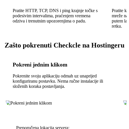
Pratite HTTP, TCP, DNS i ping krajnje točke s
Pratite k
podesivim intervalima, praćenjem vremena
mreže na
odziva i trenutnim upozorenjima o padu.
putem lag
retku.
Zašto pokrenuti Checkcle na Hostingeru
Pokreni jednim klikom
Pokrenite svoju aplikaciju odmah uz unaprijed
konfiguriranu postavku. Nema ručne instalacije ili
složenih koraka postavljanja.
Preporučena lokacija servera: