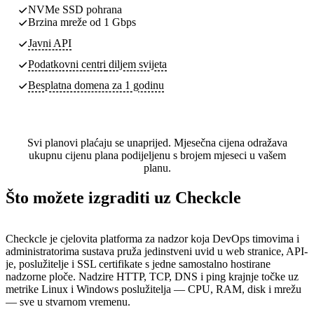
NVMe SSD pohrana
Brzina mreže od 1 Gbps
Javni API
Podatkovni centri
diljem svijeta
Besplatna domena za 1 godinu
Svi planovi plaćaju se unaprijed. Mjesečna cijena odražava
ukupnu cijenu plana podijeljenu s brojem mjeseci u vašem
planu.
Što možete izgraditi uz Checkcle
Checkcle je cjelovita platforma za nadzor koja DevOps timovima i
administratorima sustava pruža jedinstveni uvid u web stranice, API-
je, poslužitelje i SSL certifikate s jedne samostalno hostirane
nadzorne ploče. Nadzire HTTP, TCP, DNS i ping krajnje točke uz
metrike Linux i Windows poslužitelja — CPU, RAM, disk i mrežu
— sve u stvarnom vremenu.