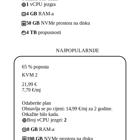
1
vCPU jezgra
4 GB
RAM-a
50 GB
NVMe prostora na disku
4 TB
propusnosti
NAJPOPULARNIJE
65 % popusta
KVM 2
21,99
€
7,79
€
/mj
Odaberite plan
Obnavlja se po cijeni: 14,99 €/mj za 2 godine.
Otkažite bilo kada.
Broj vCPU jezgri:
2
8 GB
RAM-a
100 GB
NVMe prostora na disku