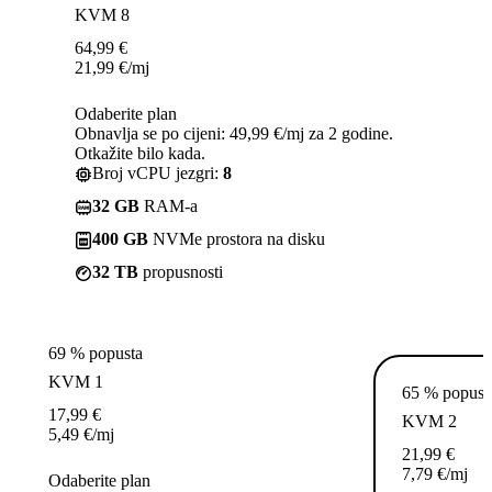
KVM 8
64,99
€
21,99
€
/mj
Odaberite plan
Obnavlja se po cijeni: 49,99 €/mj za 2 godine.
Otkažite bilo kada.
Broj vCPU jezgri:
8
32 GB
RAM-a
400 GB
NVMe prostora na disku
32 TB
propusnosti
69 % popusta
KVM 1
65 % popust
17,99
€
KVM 2
5,49
€
/mj
21,99
€
7,79
€
/mj
Odaberite plan