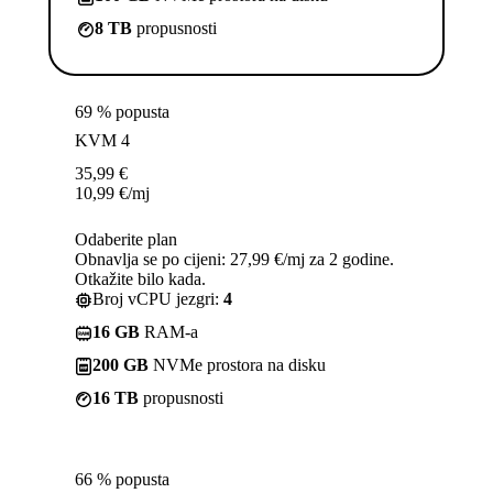
8 TB
propusnosti
69 % popusta
KVM 4
35,99
€
10,99
€
/mj
Odaberite plan
Obnavlja se po cijeni: 27,99 €/mj za 2 godine.
Otkažite bilo kada.
Broj vCPU jezgri:
4
16 GB
RAM-a
200 GB
NVMe prostora na disku
16 TB
propusnosti
66 % popusta