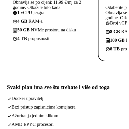
Obnavlja se po cijeni: 11,99 €/mj za 2
godine. Otkažite bilo kada.
Odaberite pl
1
vCPU jezgra
Obnavlja se p
godine. Otkaž
4 GB
RAM-a
Broj vCPU
50 GB
NVMe prostora na disku
8 GB
RA
4 TB
propusnosti
100 GB
NV
8 TB
prop
Svaki plan ima
sve što trebate
i više od toga
Docker upravitelj
Brzi pristup zapisnicima kontejnera
Ažuriranja jednim klikom
AMD EPYC procesori