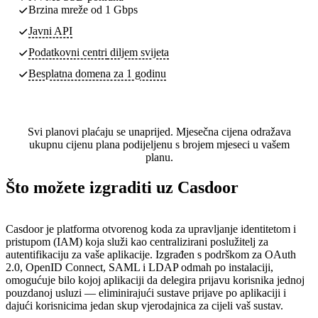
Brzina mreže od 1 Gbps
Javni API
Podatkovni centri
diljem svijeta
Besplatna domena za 1 godinu
Svi planovi plaćaju se unaprijed. Mjesečna cijena odražava
ukupnu cijenu plana podijeljenu s brojem mjeseci u vašem
planu.
Što možete izgraditi uz Casdoor
Casdoor je platforma otvorenog koda za upravljanje identitetom i
pristupom (IAM) koja služi kao centralizirani poslužitelj za
autentifikaciju za vaše aplikacije. Izgrađen s podrškom za OAuth
2.0, OpenID Connect, SAML i LDAP odmah po instalaciji,
omogućuje bilo kojoj aplikaciji da delegira prijavu korisnika jednoj
pouzdanoj usluzi — eliminirajući sustave prijave po aplikaciji i
dajući korisnicima jedan skup vjerodajnica za cijeli vaš sustav.