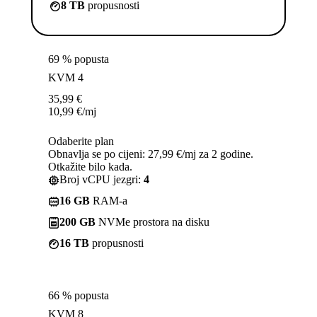
8 TB
propusnosti
69 % popusta
KVM 4
35,99
€
10,99
€
/mj
Odaberite plan
Obnavlja se po cijeni: 27,99 €/mj za 2 godine.
Otkažite bilo kada.
Broj vCPU jezgri:
4
16 GB
RAM-a
200 GB
NVMe prostora na disku
16 TB
propusnosti
66 % popusta
KVM 8