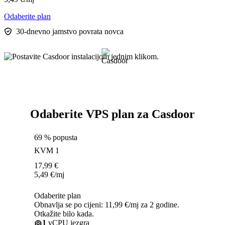
Odaberite plan
30-dnevno jamstvo povrata novca
Odaberite VPS plan za Casdoor
69 % popusta
KVM 1
17,99
€
5,49
€
/mj
Odaberite plan
Obnavlja se po cijeni: 11,99 €/mj za 2 godine.
Otkažite bilo kada.
1
vCPU jezgra