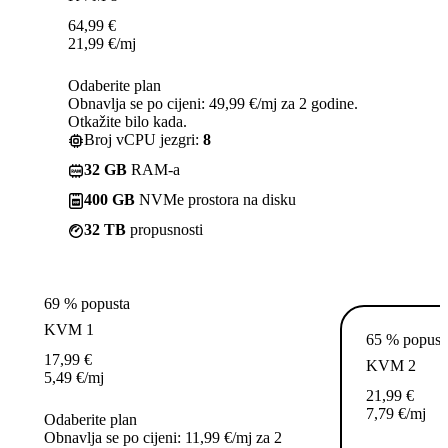
64,99
€
21,99
€
/mj
Odaberite plan
Obnavlja se po cijeni: 49,99 €/mj za 2 godine.
Otkažite bilo kada.
Broj vCPU jezgri:
8
32 GB
RAM-a
400 GB
NVMe prostora na disku
32 TB
propusnosti
69 % popusta
KVM 1
65 % popust
17,99
€
KVM 2
5,49
€
/mj
21,99
€
7,79
€
/mj
Odaberite plan
Obnavlja se po cijeni: 11,99 €/mj za 2