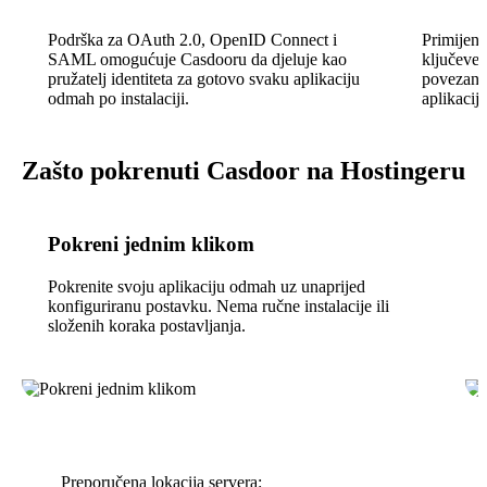
Podrška za OAuth 2.0, OpenID Connect i
Primijen
SAML omogućuje Casdooru da djeluje kao
ključeve,
pružatelj identiteta za gotovo svaku aplikaciju
povezane
odmah po instalaciji.
aplikaciji
Zašto pokrenuti Casdoor na Hostingeru
Pokreni jednim klikom
Pokrenite svoju aplikaciju odmah uz unaprijed
konfiguriranu postavku. Nema ručne instalacije ili
složenih koraka postavljanja.
Preporučena lokacija servera: