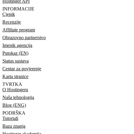
Hostinger API
INFORMACIJE
Cjenik
Recenzije
Affiliate program
Obrazovno partnerstvo
Imenik agencija
Putokaz (EN)
Status sustava
Centar za povjerenje
Karta stranice
TVRTKA
O Hostingeru
Naša tehnologija
Blog (ENG)
PODRŠKA
Tutoriali
Baza znanja
Hostinger akademija