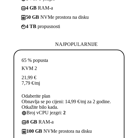
4 GB
RAM-a
50 GB
NVMe prostora na disku
4 TB
propusnosti
NAJPOPULARNIJE
65 % popusta
KVM 2
21,99
€
7,79
€
/mj
Odaberite plan
Obnavlja se po cijeni: 14,99 €/mj za 2 godine.
Otkažite bilo kada.
Broj vCPU jezgri:
2
8 GB
RAM-a
100 GB
NVMe prostora na disku