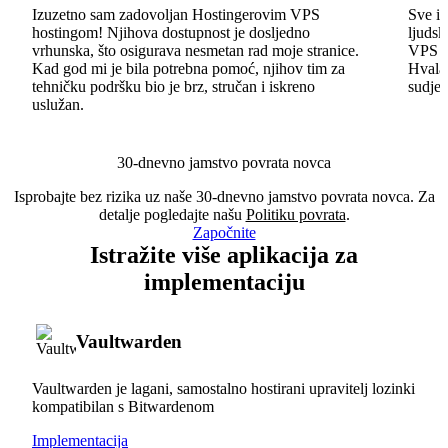
Izuzetno sam zadovoljan Hostingerovim VPS
Sve id
hostingom! Njihova dostupnost je dosljedno
ljudsk
vrhunska, što osigurava nesmetan rad moje stranice.
VPS im
Kad god mi je bila potrebna pomoć, njihov tim za
Hvala 
tehničku podršku bio je brz, stručan i iskreno
sudjel
uslužan.
30-dnevno jamstvo povrata novca
Isprobajte bez rizika uz naše 30-dnevno jamstvo povrata novca. Za
detalje pogledajte našu
Politiku povrata
.
Započnite
Istražite više aplikacija za
implementaciju
Vaultwarden
Vaultwarden je lagani, samostalno hostirani upravitelj lozinki
kompatibilan s Bitwardenom
Implementacija