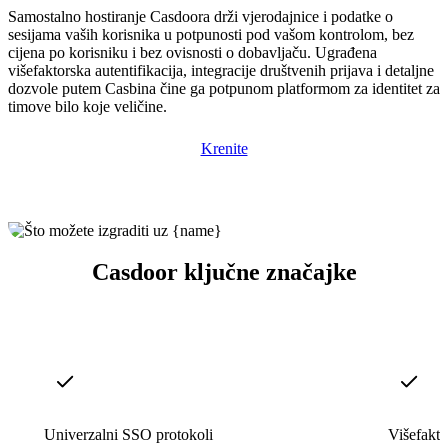
Samostalno hostiranje Casdoora drži vjerodajnice i podatke o
sesijama vaših korisnika u potpunosti pod vašom kontrolom, bez
cijena po korisniku i bez ovisnosti o dobavljaču. Ugrađena
višefaktorska autentifikacija, integracije društvenih prijava i detaljne
dozvole putem Casbina čine ga potpunom platformom za identitet za
timove bilo koje veličine.
Krenite
Casdoor ključne značajke
Univerzalni SSO protokoli
Višefakto