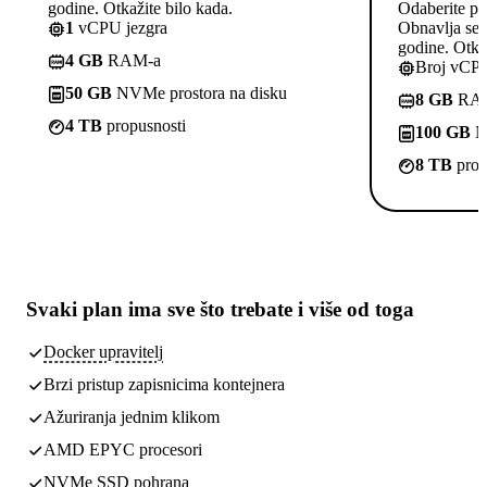
godine. Otkažite bilo kada.
Odaberite pl
1
vCPU jezgra
Obnavlja se p
godine. Otkaž
4 GB
RAM-a
Broj vCPU
50 GB
NVMe prostora na disku
8 GB
RA
4 TB
propusnosti
100 GB
NV
8 TB
prop
Svaki plan ima
sve što trebate
i više od toga
Docker upravitelj
Brzi pristup zapisnicima kontejnera
Ažuriranja jednim klikom
AMD EPYC procesori
NVMe SSD pohrana