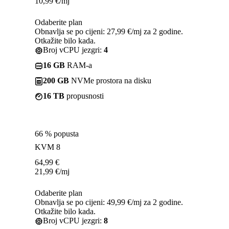
10,99
€
/mj
Odaberite plan
Obnavlja se po cijeni: 27,99 €/mj za 2 godine.
Otkažite bilo kada.
Broj vCPU jezgri:
4
16 GB
RAM-a
200 GB
NVMe prostora na disku
16 TB
propusnosti
66 % popusta
KVM 8
64,99
€
21,99
€
/mj
Odaberite plan
Obnavlja se po cijeni: 49,99 €/mj za 2 godine.
Otkažite bilo kada.
Broj vCPU jezgri:
8