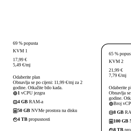
69 % popusta
KVM 1
65 % popus
17,99
€
KVM 2
5,49
€
/mj
21,99
€
7,79
€
/mj
Odaberite plan
Obnavlja se po cijeni: 11,99 €/mj za 2
godine. Otkažite bilo kada.
Odaberite p
1
vCPU jezgra
Obnavlja se 
godine. Otka
4 GB
RAM-a
Broj vCP
50 GB
NVMe prostora na disku
8 GB
RA
4 TB
propusnosti
100 GB
N
8 TB
pro