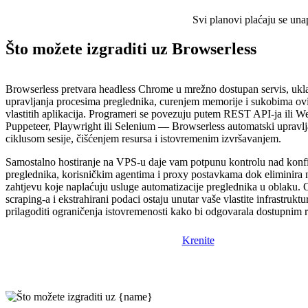
Svi planovi plaćaju se una
Što možete izgraditi uz Browserless
Browserless pretvara headless Chrome u mrežno dostupan servis, ukla
upravljanja procesima preglednika, curenjem memorije i sukobima ovi
vlastitih aplikacija. Programeri se povezuju putem REST API-ja ili W
Puppeteer, Playwright ili Selenium — Browserless automatski upravlj
ciklusom sesije, čišćenjem resursa i istovremenim izvršavanjem.
Samostalno hostiranje na VPS-u daje vam potpunu kontrolu nad konf
preglednika, korisničkim agentima i proxy postavkama dok eliminira
zahtjevu koje naplaćuju usluge automatizacije preglednika u oblaku. O
scraping-a i ekstrahirani podaci ostaju unutar vaše vlastite infrastrukt
prilagoditi ograničenja istovremenosti kako bi odgovarala dostupnim 
Krenite