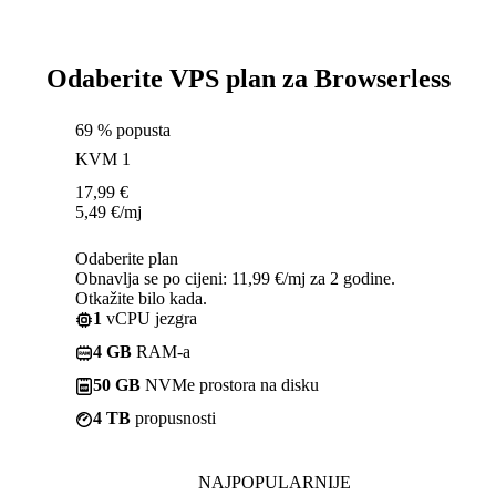
Odaberite VPS plan za Browserless
69 % popusta
KVM 1
17,99
€
5,49
€
/mj
Odaberite plan
Obnavlja se po cijeni: 11,99 €/mj za 2 godine.
Otkažite bilo kada.
1
vCPU jezgra
4 GB
RAM-a
50 GB
NVMe prostora na disku
4 TB
propusnosti
NAJPOPULARNIJE