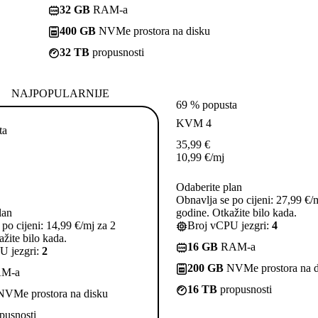
32 GB
RAM-a
400 GB
NVMe prostora na disku
32 TB
propusnosti
NAJPOPULARNIJE
69 % popusta
KVM 4
ta
35,99
€
10,99
€
/mj
Odaberite plan
Obnavlja se po cijeni: 27,99 €/
lan
godine. Otkažite bilo kada.
po cijeni: 14,99 €/mj za 2
Broj vCPU jezgri:
4
žite bilo kada.
16 GB
RAM-a
U jezgri:
2
200 GB
NVMe prostora na d
M-a
16 TB
propusnosti
VMe prostora na disku
pusnosti