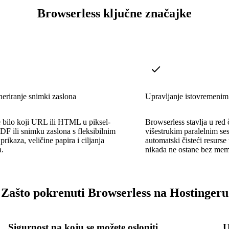
Browserless ključne značajke
eriranje snimki zaslona
Upravljanje istovremenim
e bilo koji URL ili HTML u piksel-
Browserless stavlja u red 
DF ili snimku zaslona s fleksibilnim
višestrukim paralelnim se
rikaza, veličine papira i ciljanja
automatski čisteći resurse
a.
nikada ne ostane bez mem
Zašto pokrenuti Browserless na Hostingeru
Sigurnost na koju se možete osloniti
U