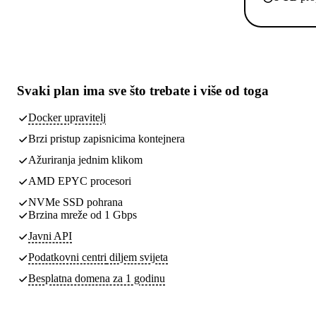
Svaki plan ima
sve što trebate
i više od toga
Docker upravitelj
Brzi pristup zapisnicima kontejnera
Ažuriranja jednim klikom
AMD EPYC procesori
NVMe SSD pohrana
Brzina mreže od 1 Gbps
Javni API
Podatkovni centri
diljem svijeta
Besplatna domena za 1 godinu