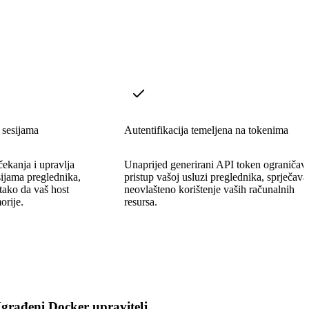
 sesijama
Autentifikacija temeljena na tokenima
čekanja i upravlja
Unaprijed generirani API token ograničav
sijama preglednika,
pristup vašoj usluzi preglednika, sprječava
 tako da vaš host
neovlašteno korištenje vaših računalnih
orije.
resursa.
građeni Docker upravitelj