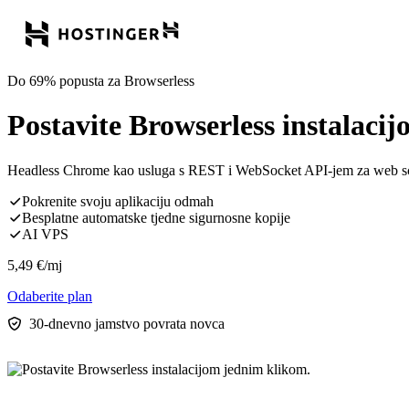
Do 69% popusta za Browserless
Postavite Browserless instalaci
Headless Chrome kao usluga s REST i WebSocket API-jem za web scrap
Pokrenite svoju aplikaciju odmah
Besplatne automatske tjedne sigurnosne kopije
AI VPS
5,49
€
/mj
Odaberite plan
30-dnevno jamstvo povrata novca