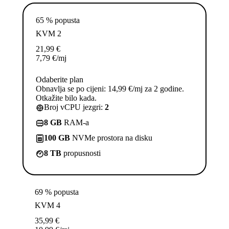
65 % popusta
KVM 2
21,99
€
7,79
€
/mj
Odaberite plan
Obnavlja se po cijeni: 14,99 €/mj za 2 godine.
Otkažite bilo kada.
Broj vCPU jezgri:
2
8 GB
RAM-a
100 GB
NVMe prostora na disku
8 TB
propusnosti
69 % popusta
KVM 4
35,99
€