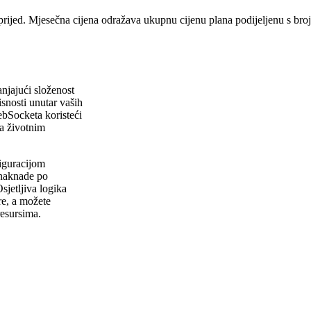
prijed. Mjesečna cijena odražava ukupnu cijenu plana podijeljenu s br
njajući složenost
snosti unutar vaših
ebSocketa koristeći
a životnim
iguracijom
 naknade po
sjetljiva logika
ure, a možete
resursima.