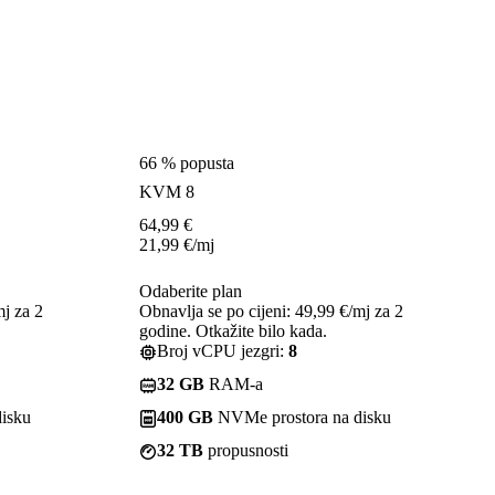
66 % popusta
KVM 8
64,99
€
21,99
€
/mj
Odaberite plan
mj za 2
Obnavlja se po cijeni: 49,99 €/mj za 2
godine. Otkažite bilo kada.
Broj vCPU jezgri:
8
32 GB
RAM-a
isku
400 GB
NVMe prostora na disku
32 TB
propusnosti