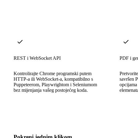
REST i WebSocket API
PDF i gen
Kontrolirajte Chrome programski putem
Pretvorit
HTTP-a ili WebSocket-a, kompatibilno s
savršen P
Puppeteerom, Playwrightom i Seleniumom
opcijama p
bez mijenjanja vašeg postojećeg koda.
elemenat
Pokreni jednim klikom