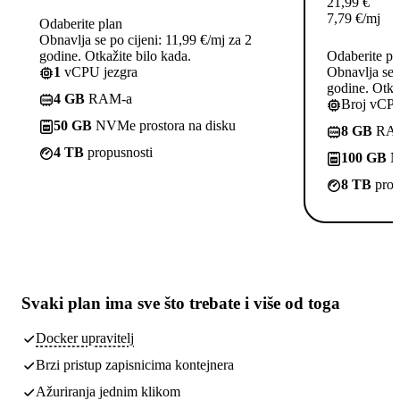
21,99
€
7,79
€
/mj
Odaberite plan
Obnavlja se po cijeni: 11,99 €/mj za 2
godine. Otkažite bilo kada.
Odaberite pl
1
vCPU jezgra
Obnavlja se p
godine. Otkaž
4 GB
RAM-a
Broj vCPU
50 GB
NVMe prostora na disku
8 GB
RA
4 TB
propusnosti
100 GB
NV
8 TB
prop
Svaki plan ima
sve što trebate
i više od toga
Docker upravitelj
Brzi pristup zapisnicima kontejnera
Ažuriranja jednim klikom