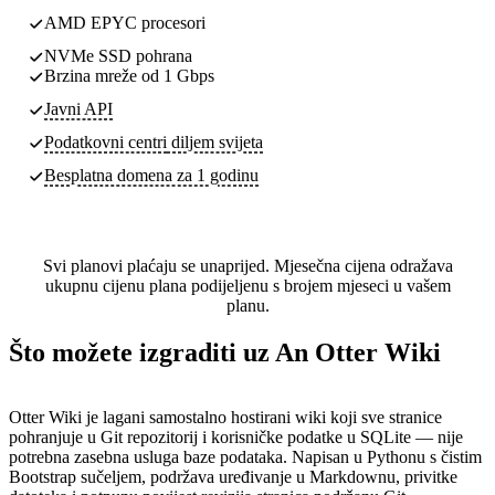
AMD EPYC procesori
NVMe SSD pohrana
Brzina mreže od 1 Gbps
Javni API
Podatkovni centri
diljem svijeta
Besplatna domena za 1 godinu
Svi planovi plaćaju se unaprijed. Mjesečna cijena odražava
ukupnu cijenu plana podijeljenu s brojem mjeseci u vašem
planu.
Što možete izgraditi uz An Otter Wiki
Otter Wiki je lagani samostalno hostirani wiki koji sve stranice
pohranjuje u Git repozitorij i korisničke podatke u SQLite — nije
potrebna zasebna usluga baze podataka. Napisan u Pythonu s čistim
Bootstrap sučeljem, podržava uređivanje u Markdownu, privitke