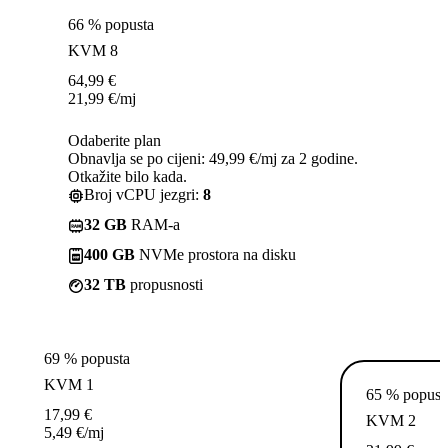
66 % popusta
KVM 8
64,99
€
21,99
€
/mj
Odaberite plan
Obnavlja se po cijeni: 49,99 €/mj za 2 godine.
Otkažite bilo kada.
Broj vCPU jezgri:
8
32 GB
RAM-a
400 GB
NVMe prostora na disku
32 TB
propusnosti
69 % popusta
KVM 1
65 % popust
17,99
€
KVM 2
5,49
€
/mj