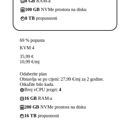
8 GB
RAM-a
100 GB
NVMe prostora na disku
8 TB
propusnosti
69 % popusta
KVM 4
35,99
€
10,99
€
/mj
Odaberite plan
Obnavlja se po cijeni: 27,99 €/mj za 2 godine.
Otkažite bilo kada.
Broj vCPU jezgri:
4
16 GB
RAM-a
200 GB
NVMe prostora na disku
16 TB
propusnosti