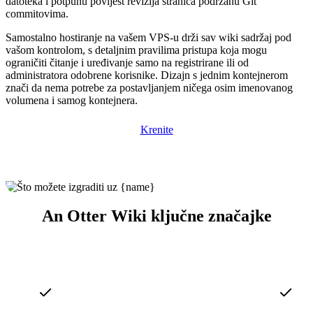
datoteka i potpunu povijest revizija stranica podržanu Git
commitovima.
Samostalno hostiranje na vašem VPS-u drži sav wiki sadržaj pod
vašom kontrolom, s detaljnim pravilima pristupa koja mogu
ograničiti čitanje i uređivanje samo na registrirane ili od
administratora odobrene korisnike. Dizajn s jednim kontejnerom
znači da nema potrebe za postavljanjem ničega osim imenovanog
volumena i samog kontejnera.
Krenite
An Otter Wiki ključne značajke