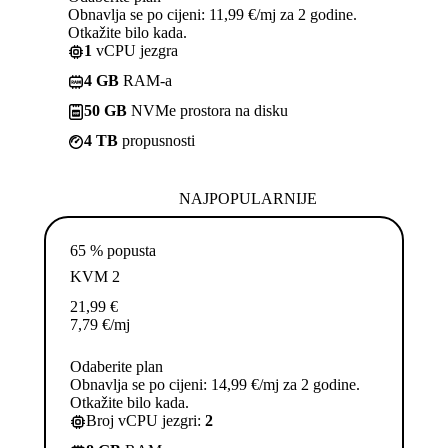
Obnavlja se po cijeni: 11,99 €/mj za 2 godine.
Otkažite bilo kada.
1
vCPU jezgra
4 GB
RAM-a
50 GB
NVMe prostora na disku
4 TB
propusnosti
NAJPOPULARNIJE
65 % popusta
KVM 2
21,99
€
7,79
€
/mj
Odaberite plan
Obnavlja se po cijeni: 14,99 €/mj za 2 godine.
Otkažite bilo kada.
Broj vCPU jezgri:
2