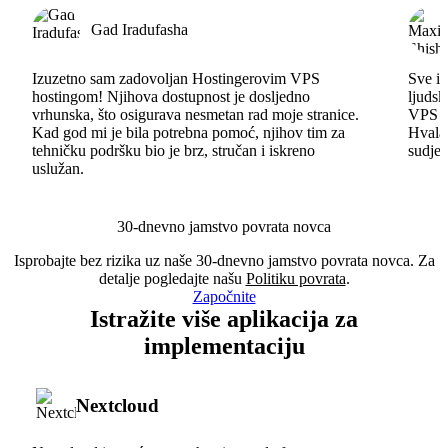
Gad Iradufasha
Izuzetno sam zadovoljan Hostingerovim VPS
Sve id
hostingom! Njihova dostupnost je dosljedno
ljudsk
vrhunska, što osigurava nesmetan rad moje stranice.
VPS im
Kad god mi je bila potrebna pomoć, njihov tim za
Hvala 
tehničku podršku bio je brz, stručan i iskreno
sudjel
uslužan.
30-dnevno jamstvo povrata novca
Isprobajte bez rizika uz naše 30-dnevno jamstvo povrata novca. Za
detalje pogledajte našu
Politiku povrata
.
Započnite
Istražite više aplikacija za
implementaciju
Nextcloud