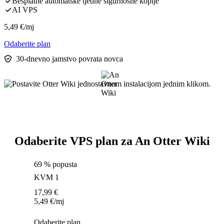
Besplatne automatske tjedne sigurnosne kopije
AI VPS
5,49
€
/mj
Odaberite plan
30-dnevno jamstvo povrata novca
Odaberite VPS plan za An Otter Wiki
69 % popusta
KVM 1
17,99
€
5,49
€
/mj
Odaberite plan