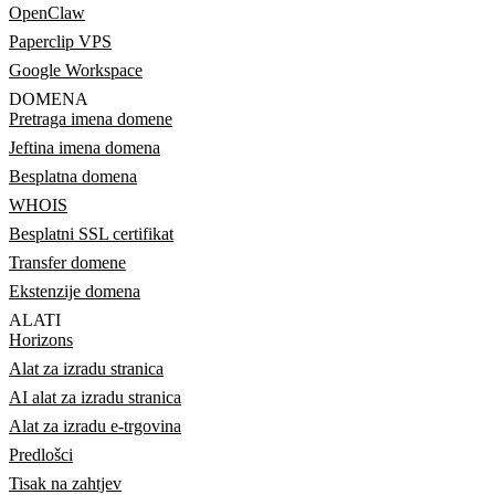
OpenClaw
Paperclip VPS
Google Workspace
DOMENA
Pretraga imena domene
Jeftina imena domena
Besplatna domena
WHOIS
Besplatni SSL certifikat
Transfer domene
Ekstenzije domena
ALATI
Horizons
Alat za izradu stranica
AI alat za izradu stranica
Alat za izradu e-trgovina
Predlošci
Tisak na zahtjev