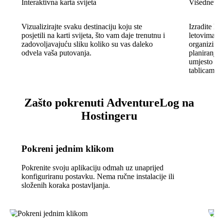
Interaktivna karta svijeta
Višednev
Vizualizirajte svaku destinaciju koju ste
Izradite 
posjetili na karti svijeta, što vam daje trenutnu i
letovima,
zadovoljavajuću sliku koliko su vas daleko
organizir
odvela vaša putovanja.
planiranj
umjesto d
tablicama
Zašto pokrenuti AdventureLog na
Hostingeru
Pokreni jednim klikom
Pokrenite svoju aplikaciju odmah uz unaprijed
konfiguriranu postavku. Nema ručne instalacije ili
složenih koraka postavljanja.