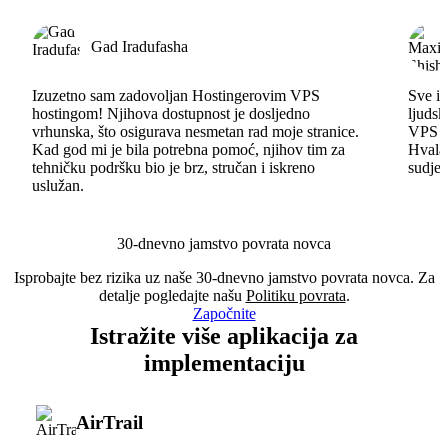
Gad Iradufasha
Izuzetno sam zadovoljan Hostingerovim VPS
Sve id
hostingom! Njihova dostupnost je dosljedno
ljudsk
vrhunska, što osigurava nesmetan rad moje stranice.
VPS im
Kad god mi je bila potrebna pomoć, njihov tim za
Hvala 
tehničku podršku bio je brz, stručan i iskreno
sudjel
uslužan.
30-dnevno jamstvo povrata novca
Isprobajte bez rizika uz naše 30-dnevno jamstvo povrata novca. Za
detalje pogledajte našu
Politiku povrata
.
Započnite
Istražite više aplikacija za
implementaciju
AirTrail