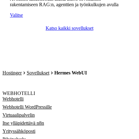
rakentamiseen RAG:n, agenttien ja työnkulkujen avulla
Valitse
Katso kaikki sovellukset
Hostinger
Sovellukset
Hermes WebUI
WEBHOTELLI
Webhotelli
Webhotelli WordPressille
Virtuaalipalvelin
Itse ylläpidettävä n8n
Yrityssähköposti