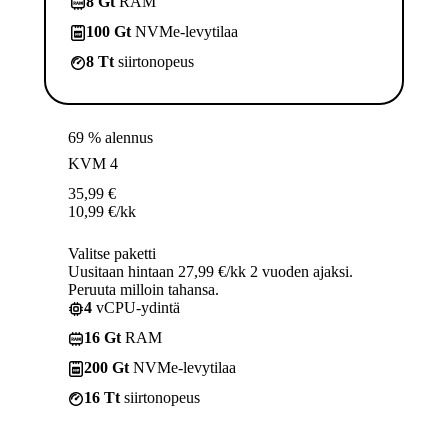
8 Gt
RAM
100 Gt
NVMe-levytilaa
8 Tt
siirtonopeus
69 % alennus
KVM 4
35,99
€
10,99
€
/kk
Valitse paketti
Uusitaan hintaan 27,99 €/kk 2 vuoden ajaksi.
Peruuta milloin tahansa.
4
vCPU-ydintä
16 Gt
RAM
200 Gt
NVMe-levytilaa
16 Tt
siirtonopeus