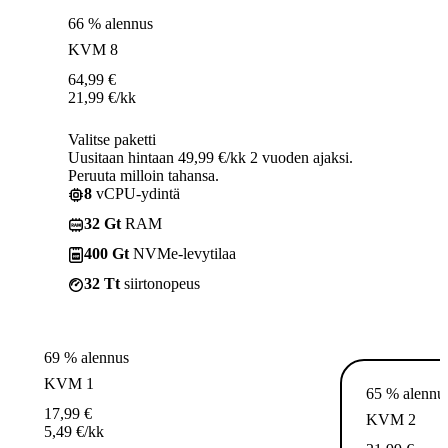
66 % alennus
KVM 8
64,99
€
21,99
€
/kk
Valitse paketti
Uusitaan hintaan 49,99 €/kk 2 vuoden ajaksi.
Peruuta milloin tahansa.
8
vCPU-ydintä
32 Gt
RAM
400 Gt
NVMe-levytilaa
32 Tt
siirtonopeus
69 % alennus
KVM 1
65 % alennu
17,99
€
KVM 2
5,49
€
/kk