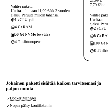
21,99
€
7,79
€
/kk
Valitse paketti
Uusitaan hintaan 11,99 €/kk 2 vuoden
ajaksi. Peruuta milloin tahansa.
Valitse paket
1
vCPU-ydin
Uusitaan hin
ajaksi. Peruu
4 Gt
RAM
2
vCPU-yd
50 Gt
NVMe-levytilaa
8 Gt
RA
4 Tt
siirtonopeus
100 Gt
NV
8 Tt
siirt
Jokainen paketti sisältää
kaiken tarvitsemasi
ja
paljon muuta
Docker Manager
Nopea pääsy konttilokeihin