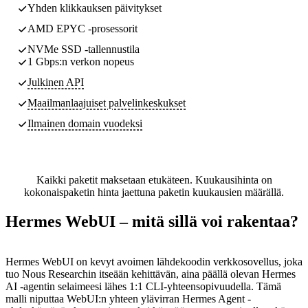
Yhden klikkauksen päivitykset
AMD EPYC -prosessorit
NVMe SSD -tallennustila
1 Gbps:n verkon nopeus
Julkinen API
Maailmanlaajuiset palvelinkeskukset
Ilmainen domain vuodeksi
Kaikki paketit maksetaan etukäteen. Kuukausihinta on
kokonaispaketin hinta jaettuna paketin kuukausien määrällä.
Hermes WebUI – mitä sillä voi rakentaa?
Hermes WebUI on kevyt avoimen lähdekoodin verkkosovellus, joka
tuo Nous Researchin itseään kehittävän, aina päällä olevan Hermes
AI -agentin selaimeesi lähes 1:1 CLI-yhteensopivuudella. Tämä
malli niputtaa WebUI:n yhteen ylävirran Hermes Agent -