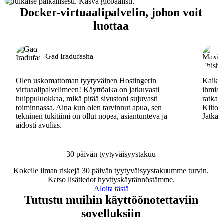
Docker-virtuaalipalvelin, johon voit
luottaa
Gad Iradufasha
Olen uskomattoman tyytyväinen Hostingerin
Kaikki
virtuaalipalvelimeen! Käyttöaika on jatkuvasti
ihmisa
huippuluokkaa, mikä pitää sivustoni sujuvasti
ratkai
toiminnassa. Aina kun olen tarvinnut apua, sen
Kiitos
tekninen tukitiimi on ollut nopea, asiantunteva ja
Jatkak
aidosti avulias.
30 päivän tyytyväisyystakuu
Kokeile ilman riskejä 30 päivän tyytyväisyystakuumme turvin.
Katso lisätiedot
hyvityskäytännöstämme
.
Aloita tästä
Tutustu muihin käyttöönotettaviin
sovelluksiin