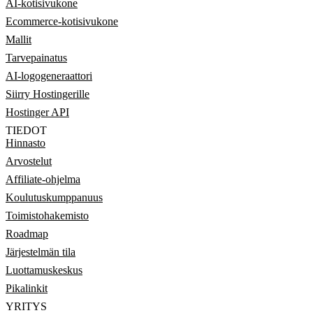
AI-kotisivukone
Ecommerce-kotisivukone
Mallit
Tarvepainatus
AI-logogeneraattori
Siirry Hostingerille
Hostinger API
TIEDOT
Hinnasto
Arvostelut
Affiliate-ohjelma
Koulutuskumppanuus
Toimistohakemisto
Roadmap
Järjestelmän tila
Luottamuskeskus
Pikalinkit
YRITYS