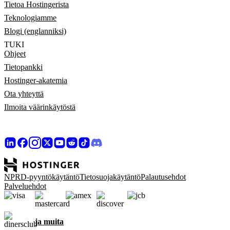
Tietoa Hostingerista
Teknologiamme
Blogi (englanniksi)
TUKI
Ohjeet
Tietopankki
Hostinger-akatemia
Ota yhteyttä
Ilmoita väärinkäytöstä
NPRD-pyyntökäytäntö
Tietosuojakäytäntö
Palautusehdot
Palveluehdot
ja muita