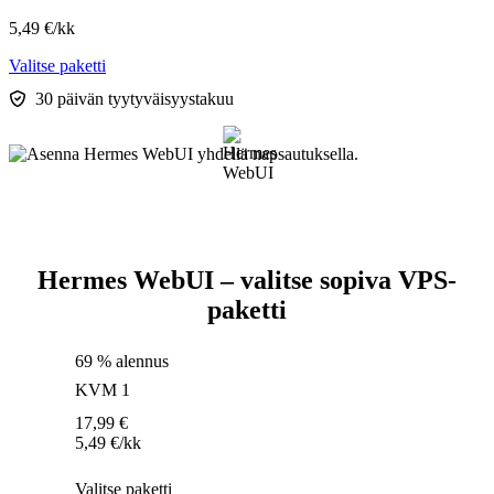
5,49
€
/kk
Valitse paketti
30 päivän tyytyväisyystakuu
Hermes WebUI – valitse sopiva VPS-
paketti
69 % alennus
KVM 1
17,99
€
5,49
€
/kk
Valitse paketti