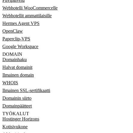
Pilvipalvelu
Webhotelli WooCommercelle
Webhotellit ammattilaisille
Hermes Agent VPS
OpenClaw
Paperclip-VPS
Google Workspace
DOMAIN
Domainhaku
Halvat domainit
Ilmainen domain
WHOIS
Ilmainen SSL-sertifikaatti
Domainin siirto
Domainpäätteet
TYÖKALUT
Hostinger Horizons
Kotisivukone