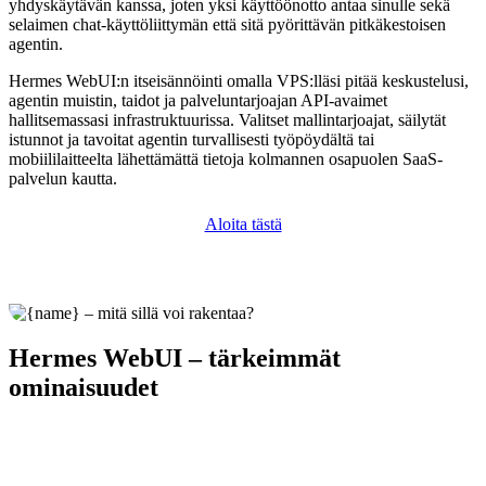
yhdyskäytävän kanssa, joten yksi käyttöönotto antaa sinulle sekä
selaimen chat-käyttöliittymän että sitä pyörittävän pitkäkestoisen
agentin.
Hermes WebUI:n itseisännöinti omalla VPS:lläsi pitää keskustelusi,
agentin muistin, taidot ja palveluntarjoajan API-avaimet
hallitsemassasi infrastruktuurissa. Valitset mallintarjoajat, säilytät
istunnot ja tavoitat agentin turvallisesti työpöydältä tai
mobiililaitteelta lähettämättä tietoja kolmannen osapuolen SaaS-
palvelun kautta.
Aloita tästä
Hermes WebUI – tärkeimmät
ominaisuudet