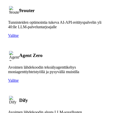
9router
Tunnisteiden optimointia tukeva AI-API-reitityspalvelin yli
40:lle LLM-palveluntarjoajalle
Valitse
Agent Zero
Avoimen lähdekoodin tekoälyagenttikehys
moniagenttiyhteistyöllä ja pysyvällä muistilla
Valitse
Dify
Avoimen lähdekoodin alusta LLM-sovellusten