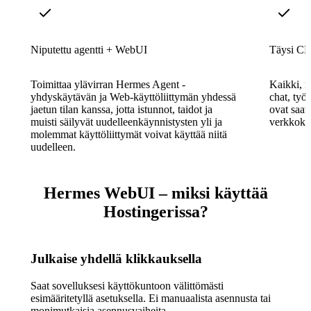
Niputettu agentti + WebUI
Täysi CLI
Toimittaa ylävirran Hermes Agent -
Kaikki, m
yhdyskäytävän ja Web-käyttöliittymän yhdessä
chat, työ
jaetun tilan kanssa, jotta istunnot, taidot ja
ovat saav
muisti säilyvät uudelleenkäynnistysten yli ja
verkkokäy
molemmat käyttöliittymät voivat käyttää niitä
uudelleen.
Hermes WebUI – miksi käyttää
Hostingerissa?
Julkaise yhdellä klikkauksella
Saat sovelluksesi käyttökuntoon välittömästi
esimääritetyllä asetuksella. Ei manuaalista asennusta tai
monimutkaisia asennusvaiheita.