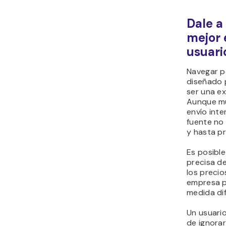
Dale a
mejor 
usuari
Navegar p
diseñado 
ser una e
Aunque mu
envío inte
fuente no
y hasta p
Es posibl
precisa de
los preci
empresa p
medida dif
Un usuari
de ignora