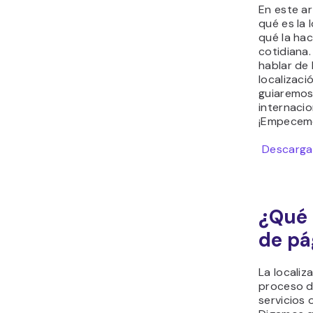
En este ar
qué es la 
qué la hac
cotidiana
hablar de 
localizaci
guiaremos
internacio
¡Empecem
Descargar
¿Qué 
de pá
La localiz
proceso d
servicios 