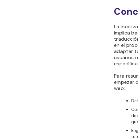
Conc
La locali
implica ba
traducció
en el pro
adaptar t
usuarios 
específica
Para resu
empezar co
web:
Def
Co
des
que
Eli
tu 