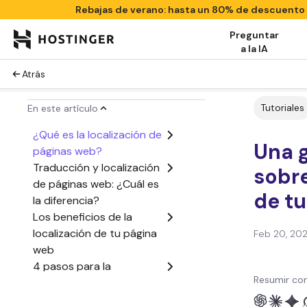
Rebajas de verano: hasta un 80% de descuento
Preguntar
a la IA
Atrás
Tutoriales
En este artículo
¿Qué es la localización de
Una 
páginas web?
Traducción y localización
sobre
de páginas web: ¿Cuál es
de t
la diferencia?
Los beneficios de la
localización de tu página
Feb 20, 20
web
4 pasos para la
Resumir con
localización de tu página
web