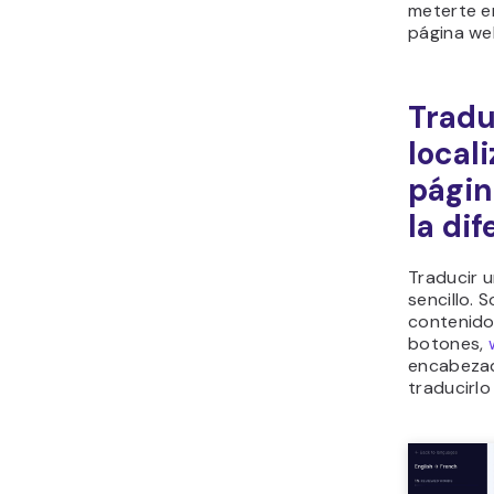
meterte e
página we
Tradu
local
págin
la di
Traducir u
sencillo. 
contenido
botones,
encabezad
traducirlo