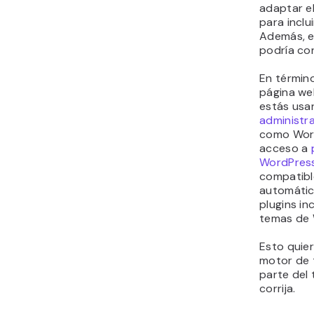
adaptar e
para inclu
Además, e
podría co
En término
página web
estás us
administr
como Wor
acceso a
WordPres
compatibl
automátic
plugins in
temas de 
Esto quie
motor de 
parte del 
corrija.