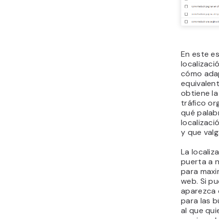
En este e
localizaci
cómo adap
equivalent
obtiene l
tráfico or
qué palab
localizaci
y que valg
La localiz
puerta a 
para maxim
web. Si pu
aparezca 
para las 
al que qui