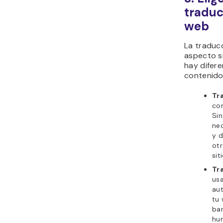
traduc
web
La traducc
aspecto si
hay difere
contenido
Tr
con
Sin
nec
y d
otr
sit
Tr
usa
au
tu
bar
hum