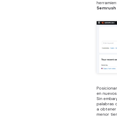
herramie
Semrush
Posiciona
en nuevos
Sin embar
palabras 
a obtener 
menor tie