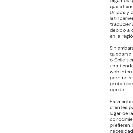
Digamos q
que atien
Unidos y 
latinoame
traducien
debido a 
en la regió
Sin embar
quedarse a
o Chile ti
una tienda
web inter
pero no s
probableme
opción.
Para ente
clientes p
lugar de l
conocimie
prefieren.
necesidad