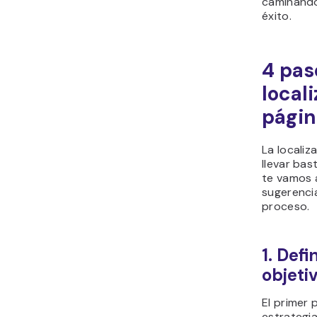
caminando
éxito.
4 pas
local
pági
La locali
llevar bas
te vamos 
sugerencia
proceso.
1. Defi
objeti
El primer
estrategia