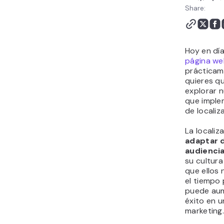
Conclusión
Share:
Hoy en dí
página w
prácticame
quieres q
explorar 
que imple
de localiz
La localiz
adaptar
audiencia
su cultura
que ellos 
el tiempo 
puede aum
éxito en 
marketing