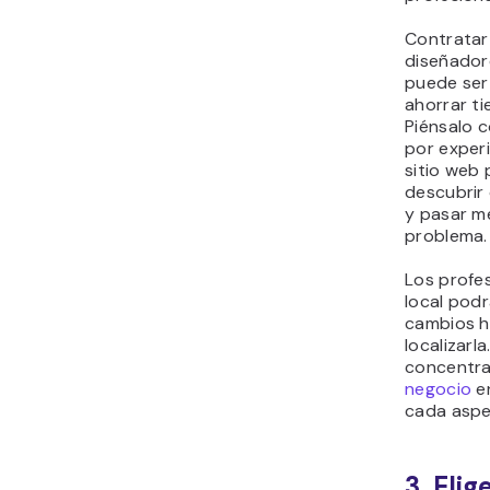
Contratar
diseñador
puede ser
ahorrar ti
Piénsalo 
por experi
sitio web 
descubrir
y pasar m
problema.
Los profe
local pod
cambios h
localizarl
concentra
negocio
en
cada aspe
3. Eli