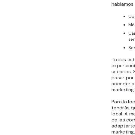
hablamos 
Opc
Mé
Ca
ser
Sen
Todos est
experienc
usuarios. 
pasar por 
acceder a
marketing
Para la lo
tendrás q
local. A m
de las co
adaptarte
marketing.