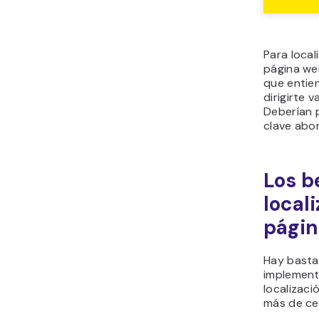
Para loca
página we
que entien
dirigirte v
Deberían 
clave abor
Los b
local
pági
Hay basta
implement
localizac
más de cer