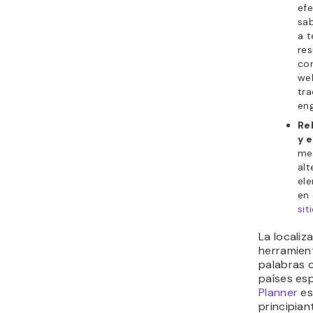
efe
sab
a t
re
cor
web
tra
en
Re
y e
met
alt
ele
en
sit
La localiz
herramien
palabras c
países esp
Planner
es
principian