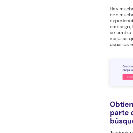
Hay mucho
con mucho
experienci
embargo, 
se centra
mejoras q
usuarios e
Obtien
parte 
búsqu
Traducir 