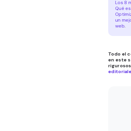
Los 8 
Qué es
Optimi
un mejo
web
.
Todo el c
en este s
riguroso
editorial