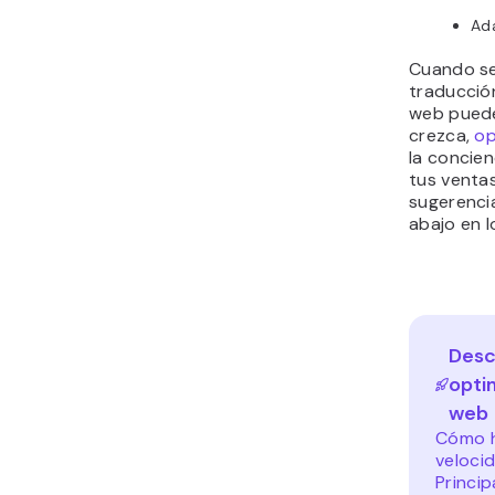
Ada
Cuando se
traducción
web puede
crezca,
op
la concie
tus ventas
sugerenci
abajo en 
Desc
optim
web
Cómo h
veloci
Princi