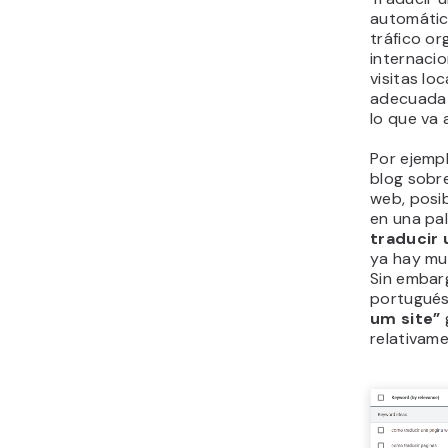
automátic
tráfico or
internacio
visitas lo
adecuada 
lo que va 
Por ejempl
blog sobr
web, posi
en una pa
traducir
ya hay mu
Sin embar
portugués
um site”
relativam