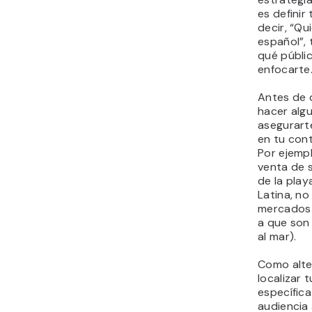
es definir
decir, “Qu
español”,
qué públi
enfocarte
Antes de d
hacer alg
asegurarte
en tu cont
Por ejempl
venta de 
de la play
Latina, no
mercados 
a que son
al mar).
Como alter
localizar 
específic
audiencia 