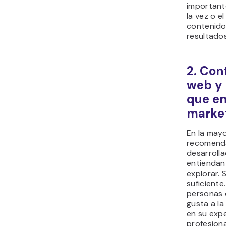
important
la vez o e
contenido
resultados
2. Con
web y 
que en
marke
En la mayo
recomend
desarroll
entiendan
explorar. 
suficiente
personas 
gusta a l
en su expe
profesiona