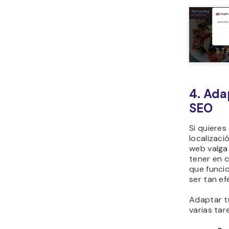
4. Ada
SEO
Si quieres
localizaci
web valga
tener en c
que funci
ser tan ef
Adaptar t
varias tar