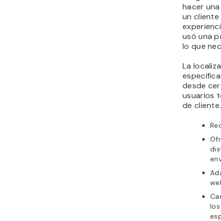
hacer una
un client
experienci
usó una p
lo que nec
La locali
especifica
desde cer
usuarios t
de cliente
Red
Of
dis
env
Ada
web
Car
los
esp