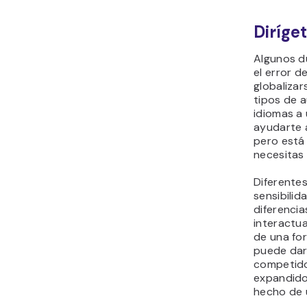
Diríge
Algunos d
el error 
globalizar
tipos de 
idiomas a
ayudarte 
pero está 
necesitas
Diferente
sensibilid
diferencia
interactua
de una fo
puede dar
competido
expandido
hecho de u