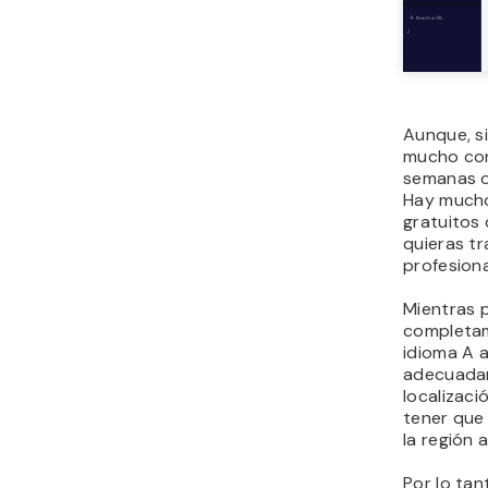
Aunque, s
mucho con
semanas o
Hay mucho
gratuitos 
quieras t
profesiona
Mientras 
completam
idioma A a
adecuadam
localizaci
tener que
la región a
Por lo tan