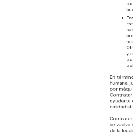
tr
bu
Tr
est
aut
pro
res
Of
y n
tra
tr
En término
humana, ju
por máquin
Contratar
ayudarte 
calidad si
Contratar
se vuelve 
de la loca