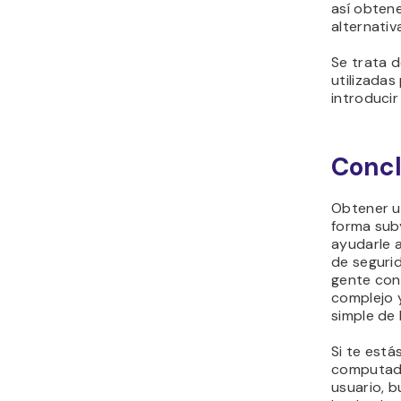
así obtene
alternati
Se trata d
utilizadas
introduci
Concl
Obtener u
forma sub
ayudarle 
de segurid
gente con
complejo 
simple de 
Si te est
computado
usuario, 