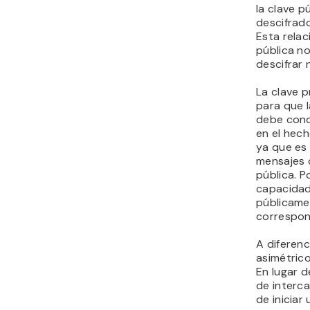
la clave p
descifrado
Esta relac
pública no
descifrar 
La clave p
para que 
debe conoc
en el hech
ya que es
mensajes 
pública. P
capacidad
públicame
correspon
A diferenc
asimétrico
En lugar d
de interca
de inicia