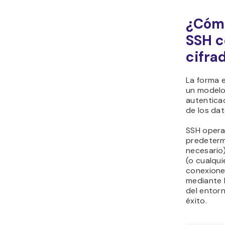
¿Cómo
SSH c
cifra
La forma 
un modelo 
autentica
de los dat
SSH opera
predeterm
necesario)
(o cualqui
conexione
mediante l
del entorn
éxito.