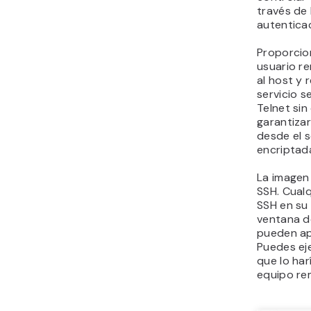
través de
autentica
Proporcio
usuario re
al host y r
servicio 
Telnet sin
garantiza
desde el 
encriptad
La imagen
SSH. Cual
SSH en su
ventana d
pueden ap
Puedes ej
que lo har
equipo re