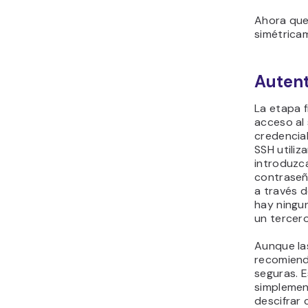
Ahora que 
simétricam
Autent
La etapa f
acceso al 
credencial
SSH utiliz
introduzca
contraseñ
a través d
hay ningu
un tercero
Aunque las
recomiend
seguras. 
simplemen
descifrar