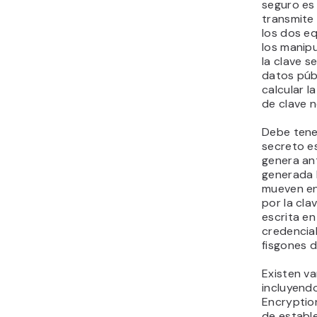
seguro es 
transmite 
los dos e
los manip
la clave s
datos púb
calcular l
de clave 
Debe tene
secreto es
genera ant
generada 
mueven en
por la cla
escrita en
credencia
fisgones 
Existen va
incluyend
Encryption
de estable