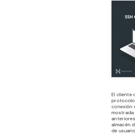
El cliente
protocolo
conexión s
mostrada p
anteriore
almacén d
de usuario