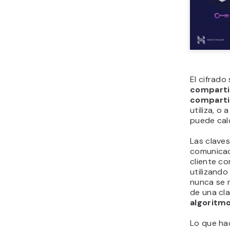
El cifrado
compart
compart
utiliza, o
puede calc
Las claves
comunicac
cliente co
utilizando
nunca se r
de una cla
algoritm
Lo que ha