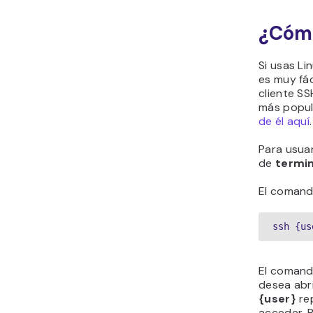
¿Cómo
Si usas Li
es muy fác
cliente SS
más popul
de él aquí
.
Para usuar
de
termin
El comand
ssh {us
El comando
desea abri
{user}
rep
acceder. 