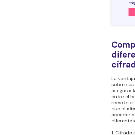
Comp
difer
cifra
La ventaja
sobre sus 
asegurar l
entre el ho
remoto al
que el
cli
acceder al
diferentes
1. Cifrado