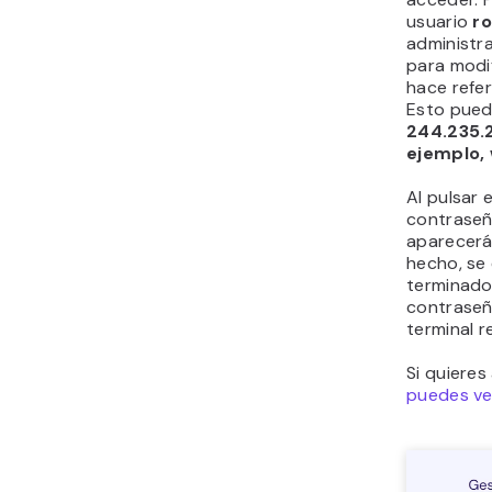
usuario
r
administr
para modif
hace refer
Esto pued
244.235.2
ejemplo,
Al pulsar 
contraseña
aparecerá 
hecho, se
terminado 
contraseñ
terminal 
Si quiere
puedes ve