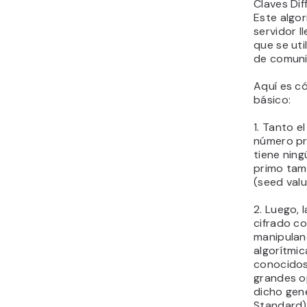
Claves Dif
Este algor
servidor l
que se uti
de comuni
Aquí es có
básico:
1. Tanto e
número pr
tiene nin
primo tam
(seed valu
2. Luego,
cifrado c
manipulan
algorítmi
conocidos
grandes op
dicho gen
Standard)