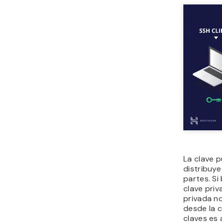
La clave p
distribuy
partes. Si
clave priv
privada n
desde la c
claves es