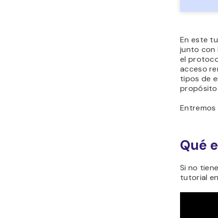
En este tu
junto con
el protoc
acceso re
tipos de e
propósito
Entremos 
Qué e
Si no tien
tutorial e