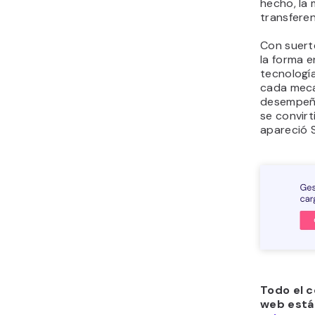
hecho, la
transferen
Con suerte
la forma 
tecnologí
cada meca
desempeña
se convir
apareció 
Todo el c
web está 