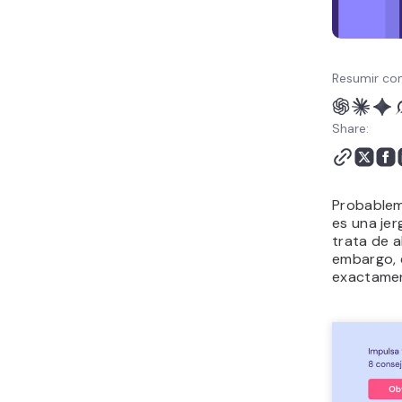
Resumir con
Share:
Probablem
es una jer
trata de a
embargo, 
exactamen