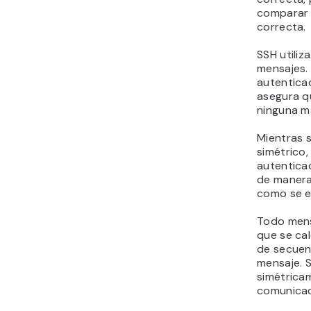
comparar s
correcta.
SSH utiliz
mensajes.
autentica
asegura q
ninguna m
Mientras s
simétrico,
autentica
de manera 
como se ex
Todo mens
que se cal
de secuen
mensaje. S
simétrica
comunicac