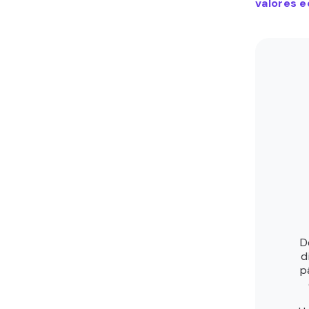
valores e
D
d
p