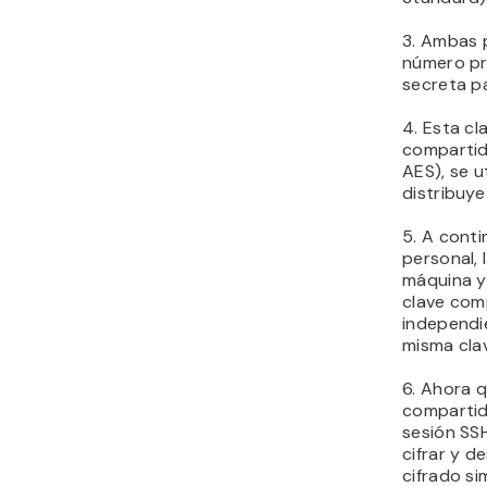
3. Ambas 
número pri
secreta pa
4. Esta cl
compartido
AES), se u
distribuye
5. A conti
personal, 
máquina y 
clave comp
independi
misma cla
6. Ahora 
compartid
sesión SSH
cifrar y d
cifrado si