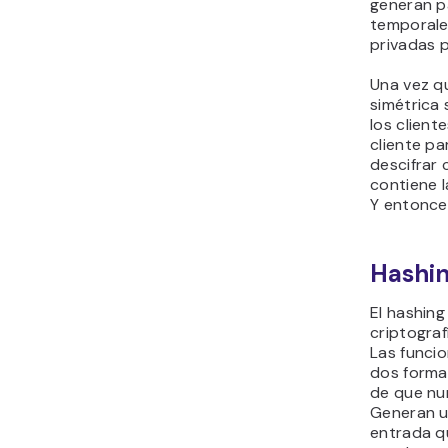
generan p
temporale
privadas p
Una vez q
simétrica 
los client
cliente pa
descifrar 
contiene l
Y entonce
Hashi
El hashing
criptograf
Las funcio
dos formas
de que nu
Generan un
entrada q