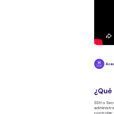
Acad
¿Qué 
SSH o Secu
administra
controlar 