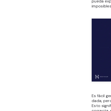
pueda exp
imposibles
Es fácil g
dada, pero
Esto signi
correcta, 