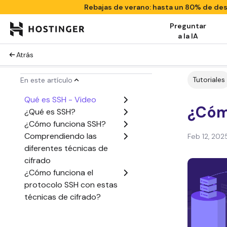
Rebajas de verano: hasta un 80% de d
Preguntar
a la IA
Atrás
Tutoriales
En este artículo
Qué es SSH - Video
¿Cóm
¿Qué es SSH?
¿Cómo funciona SSH?
Comprendiendo las
Feb 12, 202
diferentes técnicas de
cifrado
¿Cómo funciona el
protocolo SSH con estas
técnicas de cifrado?
Conclusión