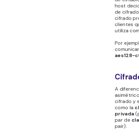
host decid
de cifrad
cifrado pr
clientes q
utiliza co
Por ejemp
comunican 
aes128-c
Cifrad
A diferenc
asimétrico
cifrado y 
como la
c
privada
(p
par de
cl
pair).