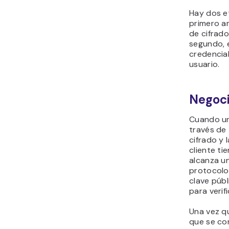
Hay dos e
primero a
de cifrad
segundo, e
credencia
usuario.
Negoci
Cuando un 
través de 
cifrado y 
cliente ti
alcanza un
protocolo 
clave públ
para verif
Una vez qu
que se co