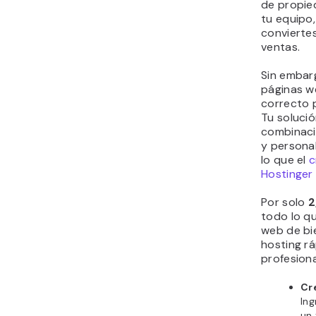
de propied
tu equipo,
convierte
ventas.
Sin embar
páginas we
correcto p
Tu solució
combinació
y persona
lo que el
c
Hostinger
Por solo
2
todo lo qu
web de bie
hosting r
profesion
Cr
Ing
un 