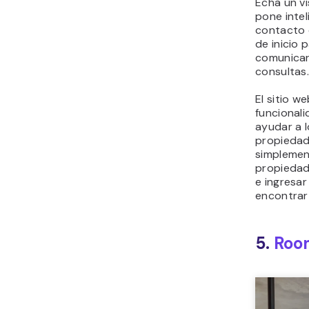
Echa un v
pone inte
contacto e
de inicio 
comunicar
consultas
El sitio w
funcional
ayudar a 
propiedad 
simplemen
propiedad,
e ingresa
encontrar
5.
Room