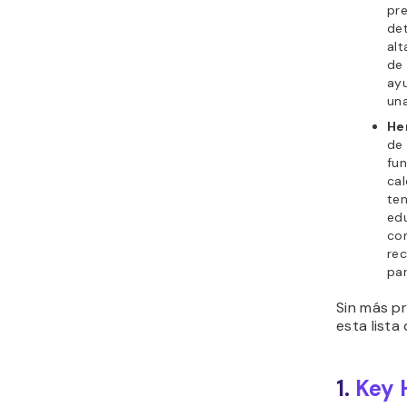
pr
det
alt
de
ay
una
He
de
fun
cal
te
edu
com
rec
par
Sin más p
esta lista
1.
Key 