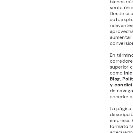
bienes ra
venta únic
Desde usa
autoexplic
relevantes
aprovecha
aumentar 
conversio
En término
corredore
superior c
como
Inic
Blog
,
Polí
y condic
de navega
acceder a 
La página
descripció
empresa. 
formato fá
adecuado 