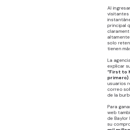
Al ingresar
visitantes
instantán
principal
claramente
altamente e
solo reten
tienen má
La agencia
explicar s
“First to
primero)
usuarios r
correo so
de la burb
Para ganar 
web tambi
de Baylor 
su compro
mil millo