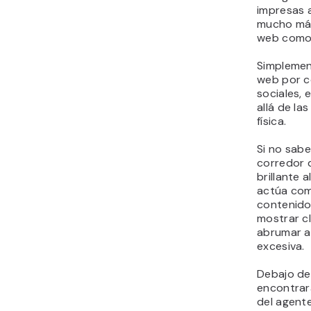
impresas 
mucho más
web como 
Simplement
web por c
sociales,
allá de la
física.
Si no sab
corredor 
brillante 
actúa como
contenido
mostrar cl
abrumar a 
excesiva.
Debajo de
encontrar
del agente