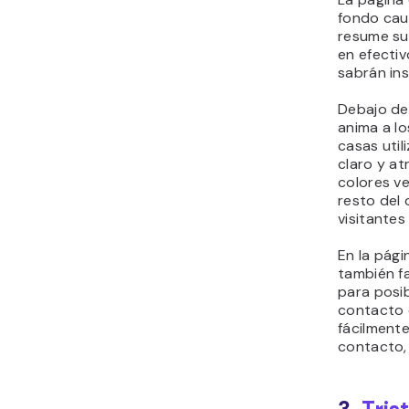
fondo caut
resume su
en efectiv
sabrán in
Debajo del
anima a lo
casas util
claro y at
colores v
resto del 
visitantes
En la pág
también fa
para posi
contacto 
fácilmente
contacto, 