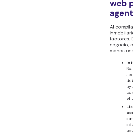
web p
agent
Al compil
inmobiliar
factores.
negocio, c
menos uno
Int
Bu
sen
deb
ayu
co
efi
Li
co
inm
inf
anu