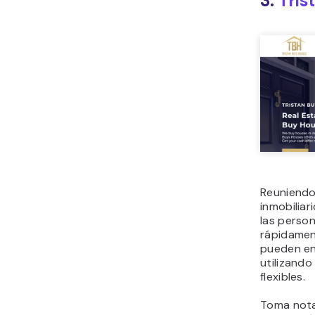
3.
Tris
Reuniendo
inmobiliar
las perso
rápidamen
pueden en
utilizando
flexibles.
Toma nota