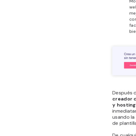
Mon
we
mej
c
fac
bie
Después d
creador 
y hostin
inmediata
usando la 
de plantill
De cualqu