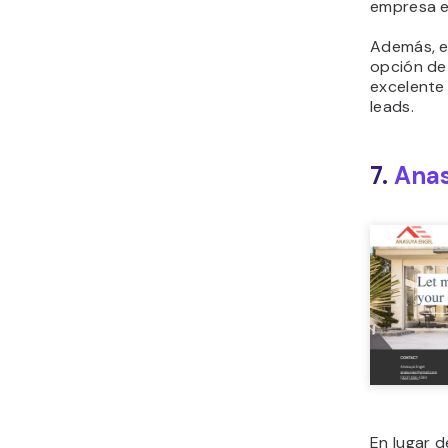
empresa en
Además, e
opción de 
excelente
leads.
7.
Anas
En lugar d