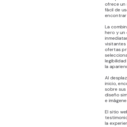
ofrece un
fácil de us
encontrar 
La combin
hero y un
inmediata
visitantes
ofertas pr
seleccion
legibilida
la aparien
Al desplaz
inicio, en
sobre sus
diseño sim
e imágenes
El sitio w
testimoni
la experie