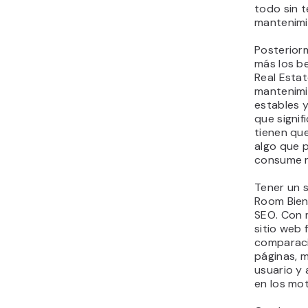
todo sin t
mantenimi
Posteriorm
más los b
Real Estat
mantenimie
estables y
que signif
tienen que 
algo que 
consume 
Tener un 
Room Bien
SEO. Con 
sitio web
comparació
páginas, m
usuario y
en los mo