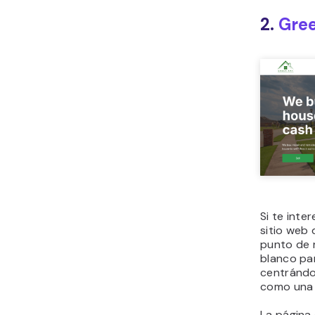
2.
Gre
Si te inter
sitio web
punto de r
blanco pa
centrándo
como una f
La página