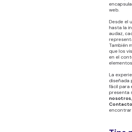
encapsular
web.
Desde el 
hasta la i
audaz, ca
representa
También m
que los v
en el cont
elementos
La experi
diseñada 
fácil para
presenta 
nosotros
Contact
encontrar 