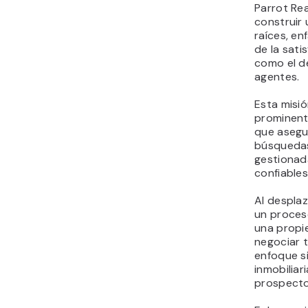
Parrot Rea
construir
raíces, en
de la sati
como el d
agentes.
Esta misió
prominente
que asegu
búsquedas
gestionad
confiables
Al desplaz
un proces
una propi
negociar t
enfoque si
inmobiliar
prospecto