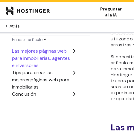
una tarea 
tienes exp
Afortunad
web de Hos
proceso. S
precreada 
utilizando
arrastras 
Si necesit
artículo 
para inmob
Hostinger
trucos par
seas un n
experimen
propiedad
Las m