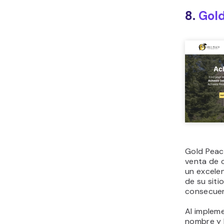
8.
Gold
Gold Peach
venta de 
un excele
de su siti
consecuen
Al implem
nombre y 