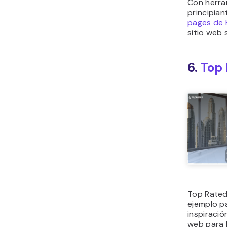
Con herra
principia
pages de 
sitio web 
6.
Top 
Top Rated
ejemplo p
inspiració
web para b