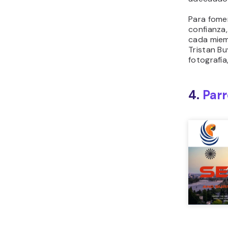
Para fome
confianza
cada miem
Tristan B
fotografía
4.
Parr