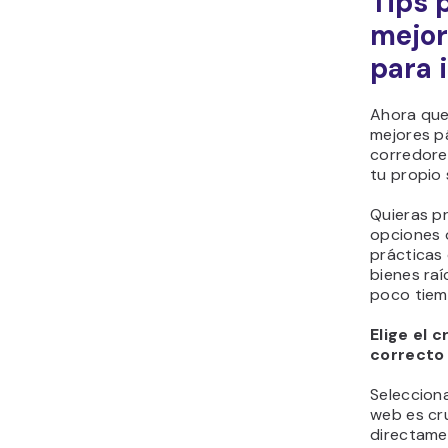
Tips 
mejor
para 
Ahora que
mejores pá
corredores
tu propio 
Quieras p
opciones o
prácticas 
bienes ra
poco tiem
Elige el 
correcto
Seleccion
web es cr
directame