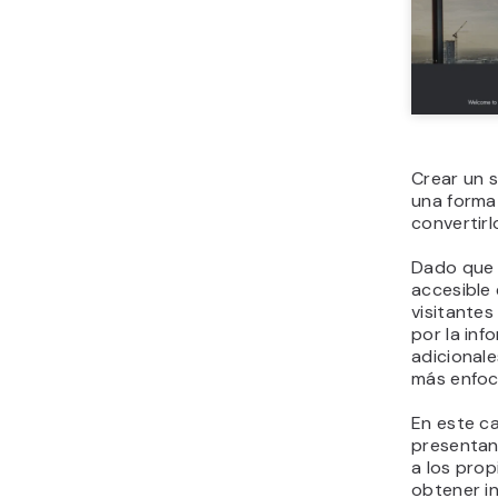
Crear un s
una forma 
convertirl
Dado que 
accesible 
visitante
por la inf
adicional
más enfoca
En este c
presentan
a los prop
obtener in