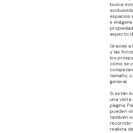
busca evo
exclusivid
espacios e
e imágene
propiedad
aspecto de
Gracias a 
y las foto
los prosp
cómo se c
competenc
tamaño, ca
general.
Si están i
una visita
página. P
pueden vis
también s
recorrido 
realista d