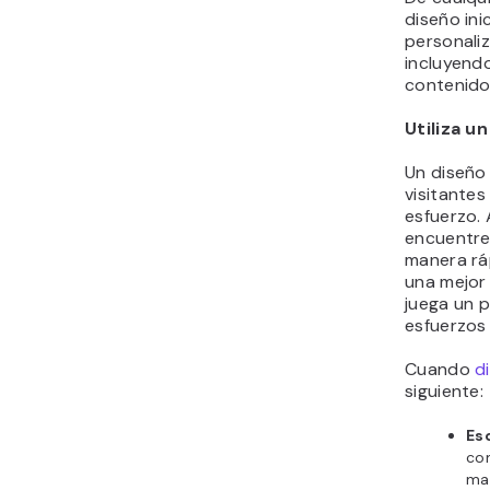
diseño ini
personali
incluyendo
contenido,
Utiliza un
Un diseño
visitantes
esfuerzo. 
encuentre
manera ráp
una mejor 
juega un p
esfuerzos
Cuando
d
siguiente:
Es
com
ma