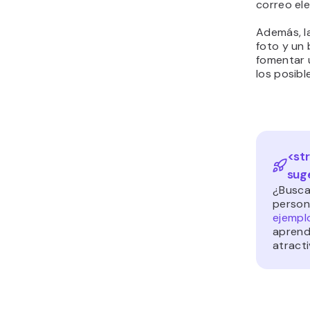
correo el
Además, l
foto y un 
fomentar 
los posibl
<st
sug
¿Busca
person
ejempl
aprend
atracti