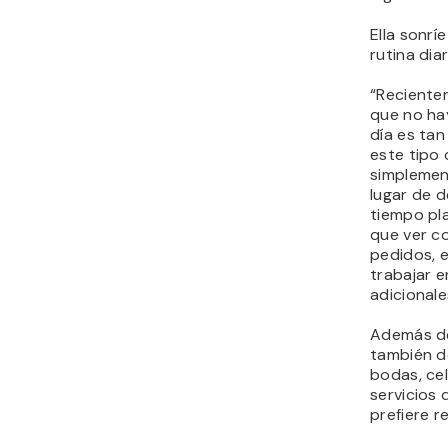
Ella sonrí
rutina diar
“Reciente
que no hay
día es tan
este tipo 
simplemen
lugar de d
tiempo pla
que ver co
pedidos, 
trabajar e
adicionale
Además de
también d
bodas, cel
servicios 
prefiere r