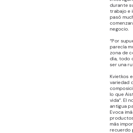
durante s
trabajo e 
pasó much
comenzara
negocio.
“Por supu
parecía mu
zona de co
día, todo
ser una ru
Kvietkos 
variedad d
composici
lo que Ais
vida”. El 
antigua pa
Evoca imá
productos
más impor
recuerdo p