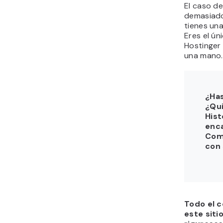
El caso de
demasiado 
tienes una
Eres el ún
Hostinger
una mano.
¿Ha
¿Qui
Hist
enca
Com
con
Todo el c
este siti