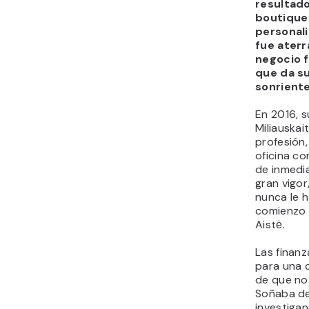
resultad
boutique
personali
fue aterr
negocio f
que da su
sonrient
En 2016, s
Miliauskai
profesión
oficina co
de inmedia
gran vigo
nunca le h
comienzo d
Aistė.
Las finan
para una c
de que no 
Soñaba des
investigan