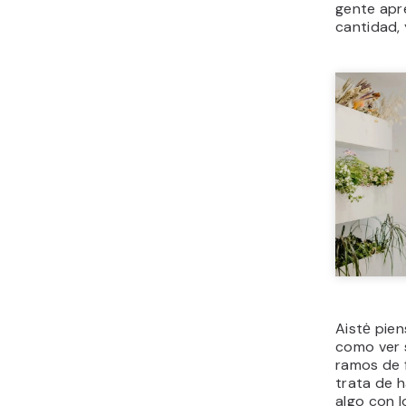
gente apre
cantidad, 
Aistė pien
como ver s
ramos de f
trata de h
algo con l