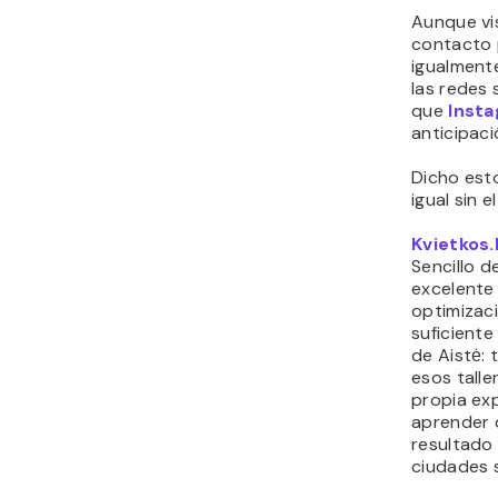
Aunque vis
contacto 
igualment
las redes 
que
Inst
anticipaci
Dicho esto
igual sin e
Kvietkos.
Sencillo d
excelente
optimizac
suficiente 
de Aistė: 
esos tall
propia ex
aprender d
resultado 
ciudades 