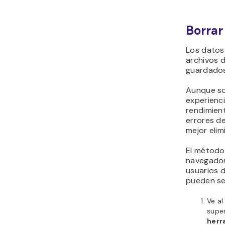
Ve a
marc
el
hi
de a
rang