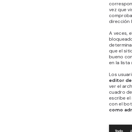
En el menú
→ Abrir
e 
de
nombr
C:\Wind
A continu