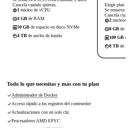
Cancela cuando quieras.
Elegir plan
1
núcleo de vCPU
Se renueva a
Cancela cuan
4 GB
de RAM
2
núcleos
50 GB
de espacio en disco NVMe
8 GB
de 
4 TB
de ancho de banda
100 GB
de
8 TB
de a
Todo lo que necesitas
y más con tu plan
Administrador de Docker
Acceso rápido a los registros del contenedor
Actualizaciones con un solo clic
Procesadores AMD EPYC