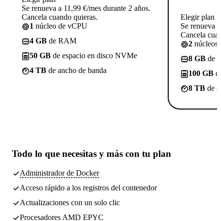
Se renueva a 11,99 €/mes durante 2 años.
Cancela cuando quieras.
Elegir plan
1
núcleo de vCPU
Se renueva a
Cancela cuan
4 GB
de RAM
2
núcleos
50 GB
de espacio en disco NVMe
8 GB
de 
4 TB
de ancho de banda
100 GB
de
8 TB
de a
Todo lo que necesitas
y más con tu plan
Administrador de Docker
Acceso rápido a los registros del contenedor
Actualizaciones con un solo clic
Procesadores AMD EPYC