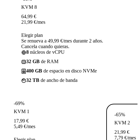
KVM 8
64,99
€
21,99
€
/mes
Elegir plan
Se renueva a 49,99 €/mes durante 2 años.
Cancela cuando quieras.
8
núcleos de vCPU
32 GB
de RAM
400 GB
de espacio en disco NVMe
32 TB
de ancho de banda
-69%
KVM 1
-65%
17,99
€
KVM 2
5,49
€
/mes
21,99
€
7,79
€
/mes
Elegir plan