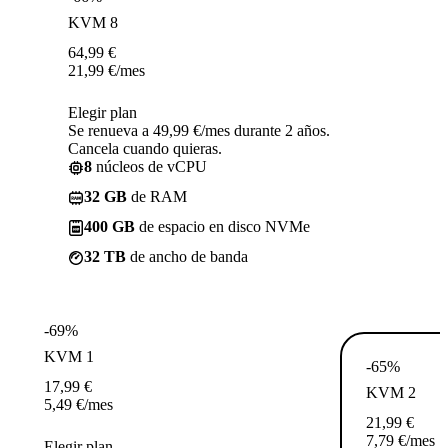
KVM 8
64,99
€
21,99
€
/mes
Elegir plan
Se renueva a 49,99 €/mes durante 2 años.
Cancela cuando quieras.
8
núcleos de vCPU
32 GB
de RAM
400 GB
de espacio en disco NVMe
32 TB
de ancho de banda
-69%
KVM 1
-65%
17,99
€
KVM 2
5,49
€
/mes
21,99
€
7,79
€
/mes
Elegir plan