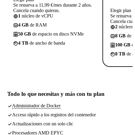
Se renueva a 11,99 €/mes durante 2 años.
Cancela cuando quieras.
Elegir plan
1
núcleo de vCPU
Se renueva a
Cancela cuan
4 GB
de RAM
2
núcleos
50 GB
de espacio en disco NVMe
8 GB
de 
4 TB
de ancho de banda
100 GB
de
8 TB
de a
Todo lo que necesitas
y más con tu plan
Administrador de Docker
Acceso rápido a los registros del contenedor
Actualizaciones con un solo clic
Procesadores AMD EPYC