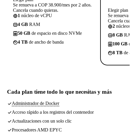
Se renueva a COP 38.900/mes por 2 años.
Cancela cuando quieras.
Elegir plan
1
núcleo de vCPU
Se renueva 
Cancela cuan
4 GB
RAM
2
núcleos
50 GB
de espacio en disco NVMe
8 GB
RA
4 TB
de ancho de banda
100 GB
de
8 TB
de a
Cada plan tiene
todo lo que necesitas
y más
Administrador de Docker
Acceso rápido a los registros del contenedor
Actualizaciones con un solo clic
Procesadores AMD EPYC