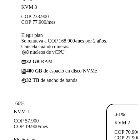
KVM 8
COP
233.900
COP
77.900
/mes
Elegir plan
Se renueva a COP 168.900/mes por 2 años.
Cancela cuando quieras.
8
núcleos de vCPU
32 GB
RAM
400 GB
de espacio en disco NVMe
32 TB
de ancho de banda
-66%
KVM 1
-61%
COP
57.900
KVM 2
COP
19.900
/mes
COP
70.900
COP
27.900
Elegir plan