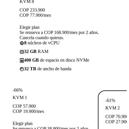
KVM 8
COP
233.900
COP
77.900
/mes
Elegir plan
Se renueva a COP 168.900/mes por 2 años.
Cancela cuando quieras.
8
núcleos de vCPU
32 GB
RAM
400 GB
de espacio en disco NVMe
32 TB
de ancho de banda
-66%
KVM 1
-61%
COP
57.900
KVM 2
COP
19.900
/mes
COP
70.900
COP
27.900
Elegir plan
Se renueva a COP 38.900/mes por 2 años.