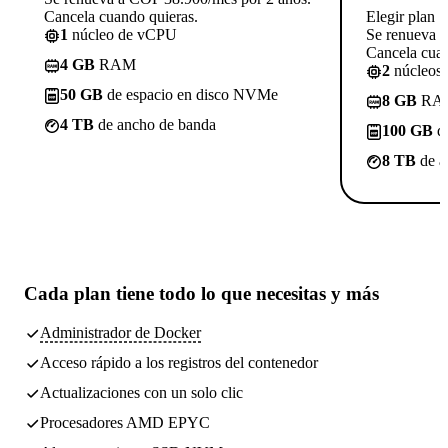
Cancela cuando quieras.
Elegir plan
1
núcleo de vCPU
Se renueva 
Cancela cuan
4 GB
RAM
2
núcleos
50 GB
de espacio en disco NVMe
8 GB
RA
4 TB
de ancho de banda
100 GB
de
8 TB
de a
Cada plan tiene
todo lo que necesitas
y más
Administrador de Docker
Acceso rápido a los registros del contenedor
Actualizaciones con un solo clic
Procesadores AMD EPYC