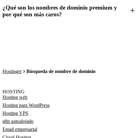
¿Qué son los nombres de dominio premium y
por qué son más caros?
Hostinger
Búsqueda de nombre de dominio
HOSTING
Hosting web
Hosting para WordPress
Hosting VPS
n8n autoalojado
Email empresarial
Cloud Hosting