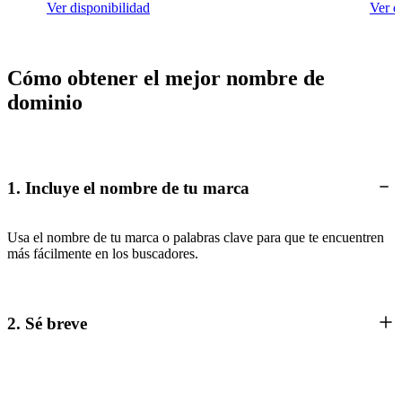
Ver disponibilidad
Ver d
Cómo obtener el mejor nombre de
dominio
1. Incluye el nombre de tu marca
Usa el nombre de tu marca o palabras clave para que te encuentren
más fácilmente en los buscadores.
2. Sé breve