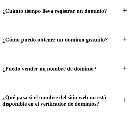
¿Cuánto tiempo lleva registrar un dominio?
¿Cómo puedo obtener un dominio gratuito?
¿Puedo vender mi nombre de dominio?
¿Qué pasa si el nombre del sitio web no está
disponible en el verificador de dominios?