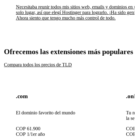
Necesitaba reunir todos mis sitios web, emails y dominios en u
solo lugar, así que elegí Hostinger para lograrlo. ¡Ha sido genia
Ahora siento que tengo mucho más control de todo.
Ofrecemos las extensiones más populares
Compara todos los precios de TLD
.com
.onl
El dominio favorito del mundo
Tu ne
la se
COP
61.900
COP
COP
1
/1er año
COP