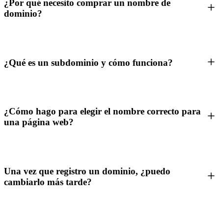
¿Por qué necesito comprar un nombre de
dominio?
¿Qué es un subdominio y cómo funciona?
¿Cómo hago para elegir el nombre correcto para
una página web?
Una vez que registro un dominio, ¿puedo
cambiarlo más tarde?