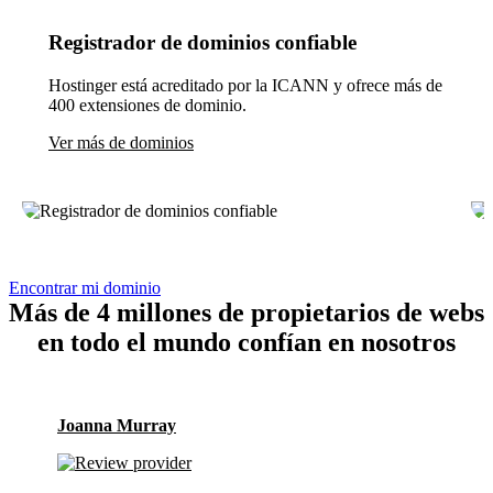
Registrador de dominios confiable
Hostinger está acreditado por la ICANN y ofrece más de
400 extensiones de dominio.
Ver más de dominios
Encontrar mi dominio
Más de 4 millones de propietarios de webs
en todo el mundo confían en nosotros
Joanna Murray