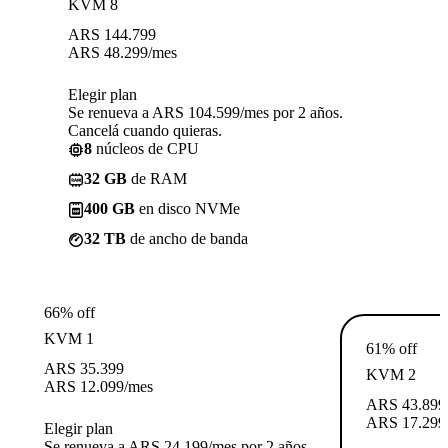
KVM 8
ARS
144.799
ARS
48.299
/mes
Elegir plan
Se renueva a ARS 104.599/mes por 2 años.
Cancelá cuando quieras.
8
núcleos de CPU
32 GB
de RAM
400 GB
en disco NVMe
32 TB
de ancho de banda
66% off
KVM 1
61% off
ARS
35.399
KVM 2
ARS
12.099
/mes
ARS
43.899
ARS
17.299
Elegir plan
Se renueva a ARS 24.199/mes por 2 años.