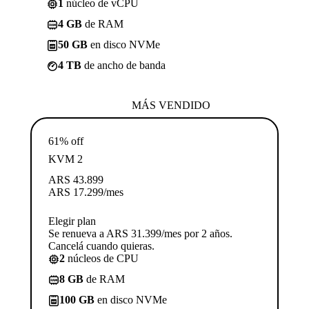
1
núcleo de vCPU
4 GB
de RAM
50 GB
en disco NVMe
4 TB
de ancho de banda
MÁS VENDIDO
61% off
KVM 2
ARS
43.899
ARS
17.299
/mes
Elegir plan
Se renueva a ARS 31.399/mes por 2 años.
Cancelá cuando quieras.
2
núcleos de CPU
8 GB
de RAM
100 GB
en disco NVMe