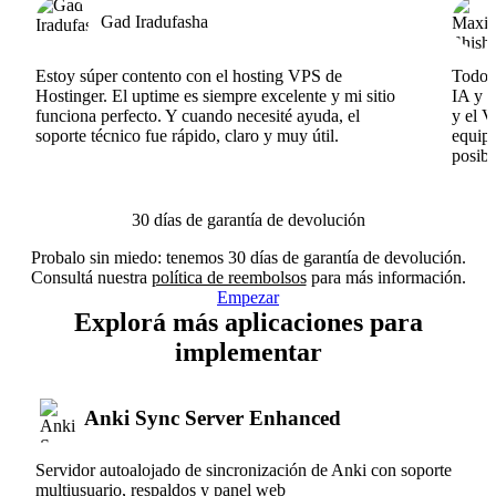
Gad Iradufasha
Estoy súper contento con el hosting VPS de
Todo f
Hostinger. El uptime es siempre excelente y mi sitio
IA y e
funciona perfecto. Y cuando necesité ayuda, el
y el V
soporte técnico fue rápido, claro y muy útil.
equipo
posibl
30 días de garantía de devolución
Probalo sin miedo: tenemos 30 días de garantía de devolución.
Consultá nuestra
política de reembolsos
para más información.
Empezar
Explorá más aplicaciones para
implementar
Anki Sync Server Enhanced
Servidor autoalojado de sincronización de Anki con soporte
multiusuario, respaldos y panel web