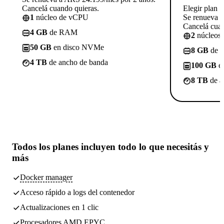
Cancelá cuando quieras.
Elegir plan
1
núcleo de vCPU
Se renueva 
Cancelá cuan
4 GB
de RAM
2
núcleos
50 GB
en disco NVMe
8 GB
de 
4 TB
de ancho de banda
100 GB
e
8 TB
de a
Todos los planes incluyen
todo lo que necesitás
y
más
Docker manager
Acceso rápido a logs del contenedor
Actualizaciones en 1 clic
Procesadores AMD EPYC