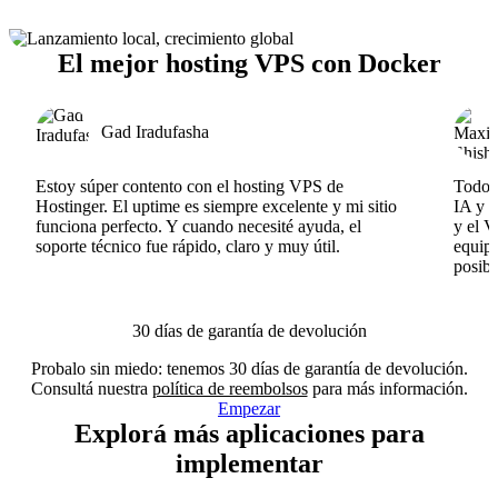
El mejor hosting VPS con Docker
Gad Iradufasha
Estoy súper contento con el hosting VPS de
Todo f
Hostinger. El uptime es siempre excelente y mi sitio
IA y e
funciona perfecto. Y cuando necesité ayuda, el
y el V
soporte técnico fue rápido, claro y muy útil.
equipo
posibl
30 días de garantía de devolución
Probalo sin miedo: tenemos 30 días de garantía de devolución.
Consultá nuestra
política de reembolsos
para más información.
Empezar
Explorá más aplicaciones para
implementar