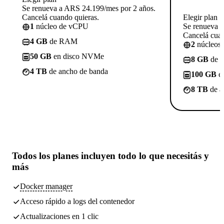
Se renueva a ARS 24.199/mes por 2 años.
Cancelá cuando quieras.
Elegir plan
1
núcleo de vCPU
Se renueva 
Cancelá cuan
4 GB
de RAM
2
núcleos
50 GB
en disco NVMe
8 GB
de 
4 TB
de ancho de banda
100 GB
e
8 TB
de a
Todos los planes incluyen
todo lo que necesitás
y
más
Docker manager
Acceso rápido a logs del contenedor
Actualizaciones en 1 clic