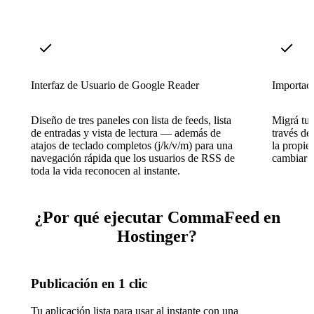
Interfaz de Usuario de Google Reader
Importac
Diseño de tres paneles con lista de feeds, lista
Migrá tus
de entradas y vista de lectura — además de
través d
atajos de teclado completos (j/k/v/m) para una
la propie
navegación rápida que los usuarios de RSS de
cambiar d
toda la vida reconocen al instante.
¿Por qué ejecutar CommaFeed en
Hostinger?
Publicación en 1 clic
Tu aplicación lista para usar al instante con una