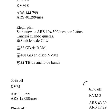
KVM 8
ARS
144.799
ARS
48.299
/mes
Elegir plan
Se renueva a ARS 104.599/mes por 2 años.
Cancelá cuando quieras.
8
núcleos de CPU
32 GB
de RAM
400 GB
en disco NVMe
32 TB
de ancho de banda
66% off
KVM 1
61% off
ARS
35.399
KVM 2
ARS
12.099
/mes
ARS
43.899
ARS
17.299
Elegir plan