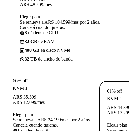
ARS
48.299
/mes
Elegir plan
Se renueva a ARS 104.599/mes por 2 años.
Cancelá cuando quieras.
8
núcleos de CPU
32 GB
de RAM
400 GB
en disco NVMe
32 TB
de ancho de banda
66% off
KVM 1
61% off
ARS
35.399
KVM 2
ARS
12.099
/mes
ARS
43.899
ARS
17.299
Elegir plan
Se renueva a ARS 24.199/mes por 2 años.
Cancelá cuando quieras.
Elegir plan
1
núcleo de vCPU
Se renueva 