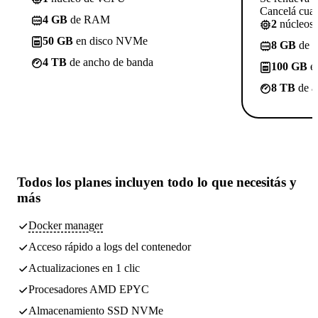
Cancelá cuan
4 GB
de RAM
2
núcleos
50 GB
en disco NVMe
8 GB
de 
4 TB
de ancho de banda
100 GB
e
8 TB
de a
Todos los planes incluyen
todo lo que necesitás
y
más
Docker manager
Acceso rápido a logs del contenedor
Actualizaciones en 1 clic
Procesadores AMD EPYC
Almacenamiento SSD NVMe