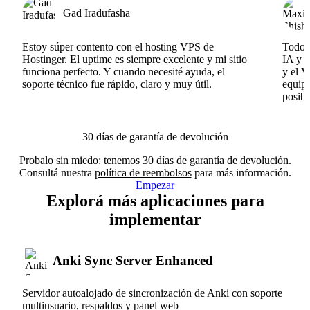
Gad Iradufasha
Estoy súper contento con el hosting VPS de
Todo f
Hostinger. El uptime es siempre excelente y mi sitio
IA y e
funciona perfecto. Y cuando necesité ayuda, el
y el V
soporte técnico fue rápido, claro y muy útil.
equipo
posibl
30 días de garantía de devolución
Probalo sin miedo: tenemos 30 días de garantía de devolución.
Consultá nuestra
política de reembolsos
para más información.
Empezar
Explorá más aplicaciones para
implementar
Anki Sync Server Enhanced
Servidor autoalojado de sincronización de Anki con soporte
multiusuario, respaldos y panel web