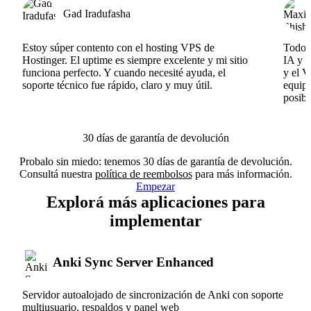
Gad Iradufasha
Estoy súper contento con el hosting VPS de
Todo f
Hostinger. El uptime es siempre excelente y mi sitio
IA y e
funciona perfecto. Y cuando necesité ayuda, el
y el V
soporte técnico fue rápido, claro y muy útil.
equipo
posibl
30 días de garantía de devolución
Probalo sin miedo: tenemos 30 días de garantía de devolución.
Consultá nuestra
política de reembolsos
para más información.
Empezar
Explorá más aplicaciones para
implementar
Anki Sync Server Enhanced
Servidor autoalojado de sincronización de Anki con soporte
multiusuario, respaldos y panel web