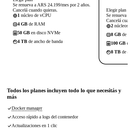
Se renueva a ARS 24.199/mes por 2 años.
Cancelá cuando quieras.
Elegir plan
1
núcleo de vCPU
Se renueva 
Cancelá cuan
4 GB
de RAM
2
núcleos
50 GB
en disco NVMe
8 GB
de 
4 TB
de ancho de banda
100 GB
e
8 TB
de a
Todos los planes incluyen
todo lo que necesitás
y
más
Docker manager
Acceso rápido a logs del contenedor
Actualizaciones en 1 clic