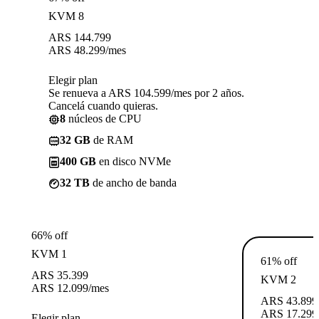
KVM 8
ARS
144.799
ARS
48.299
/mes
Elegir plan
Se renueva a ARS 104.599/mes por 2 años.
Cancelá cuando quieras.
8
núcleos de CPU
32 GB
de RAM
400 GB
en disco NVMe
32 TB
de ancho de banda
66% off
KVM 1
61% off
ARS
35.399
KVM 2
ARS
12.099
/mes
ARS
43.899
ARS
17.299
Elegir plan