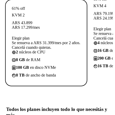
KVM 4
61% off
ARS
79.199
KVM 2
ARS
24.199
ARS
43.899
ARS
17.299
/mes
Elegir plan
Se renueva a
Elegir plan
Cancelá cuan
Se renueva a ARS 31.399/mes por 2 años.
4
núcleos
Cancelá cuando quieras.
16 GB
de
2
núcleos de CPU
200 GB
en
8 GB
de RAM
16 TB
de 
100 GB
en disco NVMe
8 TB
de ancho de banda
Todos los planes incluyen
todo lo que necesitás
y
más