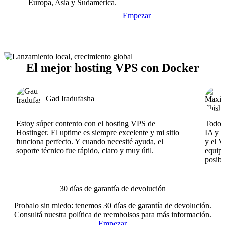
Europa, Asia y Sudamérica.
Empezar
El mejor hosting VPS con Docker
Gad Iradufasha
Estoy súper contento con el hosting VPS de
Todo f
Hostinger. El uptime es siempre excelente y mi sitio
IA y e
funciona perfecto. Y cuando necesité ayuda, el
y el V
soporte técnico fue rápido, claro y muy útil.
equipo
posibl
30 días de garantía de devolución
Probalo sin miedo: tenemos 30 días de garantía de devolución.
Consultá nuestra
política de reembolsos
para más información.
Empezar