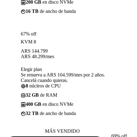
200 GB
en disco NVMe
16 TB
de ancho de banda
67% off
KVM 8
ARS
144.799
ARS
48.299
/mes
Elegir plan
Se renueva a ARS 104.599/mes por 2 años.
Cancelá cuando quieras.
8
núcleos de CPU
32 GB
de RAM
400 GB
en disco NVMe
32 TB
de ancho de banda
MÁS VENDIDO
69% off