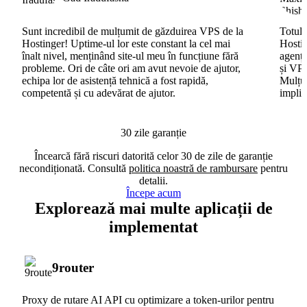
Sunt incredibil de mulțumit de găzduirea VPS de la
Totul 
Hostinger! Uptime-ul lor este constant la cel mai
Hostin
înalt nivel, menținând site-ul meu în funcțiune fără
agenți
probleme. Ori de câte ori am avut nevoie de ajutor,
și VPS
echipa lor de asistență tehnică a fost rapidă,
Mulțum
competentă și cu adevărat de ajutor.
implic
30 zile garanție
Încearcă fără riscuri datorită celor 30 de zile de garanție
necondiționată. Consultă
politica noastră de rambursare
pentru
detalii.
Începe acum
Explorează mai multe aplicații de
implementat
9router
Proxy de rutare AI API cu optimizare a token-urilor pentru