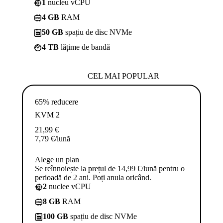
1
nucleu vCPU
4 GB
RAM
50 GB
spațiu de disc NVMe
4 TB
lățime de bandă
CEL MAI POPULAR
65% reducere
KVM 2
21,99
€
7,79
€
/lună
Alege un plan
Se reînnoiește la prețul de 14,99 €/lună pentru o
perioadă de 2 ani. Poți anula oricând.
2
nuclee vCPU
8 GB
RAM
100 GB
spațiu de disc NVMe