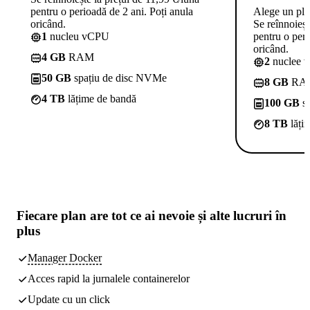
pentru o perioadă de 2 ani. Poți anula
Alege un pl
oricând.
Se reînnoieșt
1
nucleu vCPU
pentru o peri
oricând.
4 GB
RAM
2
nuclee 
50 GB
spațiu de disc NVMe
8 GB
RA
4 TB
lățime de bandă
100 GB
sp
8 TB
lăți
Fiecare plan are
tot ce ai nevoie
și alte lucruri în
plus
Manager Docker
Acces rapid la jurnalele containerelor
Update cu un click