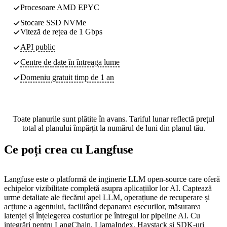
Procesoare AMD EPYC
Stocare SSD NVMe
Viteză de rețea de 1 Gbps
API public
Centre de date
în întreaga lume
Domeniu gratuit timp de 1 an
Toate planurile sunt plătite în avans. Tariful lunar reflectă prețul
total al planului împărțit la numărul de luni din planul tău.
Ce poți crea cu Langfuse
Langfuse este o platformă de inginerie LLM open-source care oferă
echipelor vizibilitate completă asupra aplicațiilor lor AI. Captează
urme detaliate ale fiecărui apel LLM, operațiune de recuperare și
acțiune a agentului, facilitând depanarea eșecurilor, măsurarea
latenței și înțelegerea costurilor pe întregul lor pipeline AI. Cu
integrări pentru LangChain, LlamaIndex, Haystack și SDK-uri