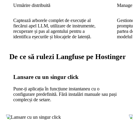
Urmărire distribuită
Manageme
Captează arborele complet de execuție al
Gestionea
fiecărui apel LLM, utilizare de instrumente,
prompturi
recuperare și pas al agentului pentru a
partea de
identifica eșecurile și blocajele de latență.
modelului
De ce să rulezi Langfuse pe Hostinger
Lansare cu un singur click
Pune-ți aplicația în funcțiune instantaneu cu o
configurare predefinită. Fără instalări manuale sau pași
complecși de setare.