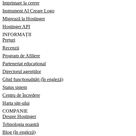
Imprimare la cerere
Instrument AI Creare Logo
Migrează la Hostinger
Hostinger API
INFORMAȚII
Prețuri
Recenzii
Program de Afiliere
Parteneriat educațional
Directorul agențiilor
Ghid funcționalități (în engleză)
Status sistem
Centru de încredere
Harta site-ului
COMPANIE
Despre Hostinger
Tehnologia noastră
Blog (în engleză)