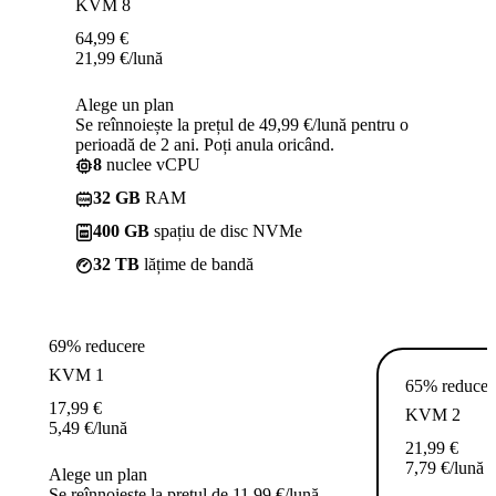
KVM 8
64,99
€
21,99
€
/lună
Alege un plan
Se reînnoiește la prețul de 49,99 €/lună pentru o
perioadă de 2 ani. Poți anula oricând.
8
nuclee vCPU
32 GB
RAM
400 GB
spațiu de disc NVMe
32 TB
lățime de bandă
69% reducere
KVM 1
65% reducer
17,99
€
KVM 2
5,49
€
/lună
21,99
€
7,79
€
/lună
Alege un plan
Se reînnoiește la prețul de 11,99 €/lună