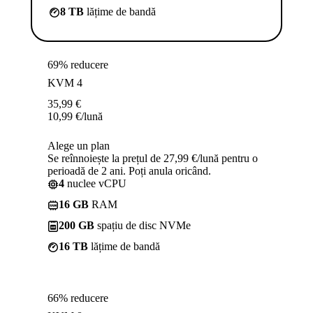
8 TB
lățime de bandă
69% reducere
KVM 4
35,99
€
10,99
€
/lună
Alege un plan
Se reînnoiește la prețul de 27,99 €/lună pentru o
perioadă de 2 ani. Poți anula oricând.
4
nuclee vCPU
16 GB
RAM
200 GB
spațiu de disc NVMe
16 TB
lățime de bandă
66% reducere