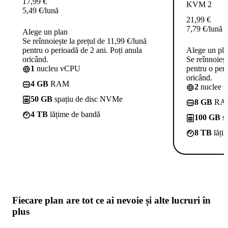
17,99
€
KVM 2
5,49
€
/lună
21,99
€
7,79
€
/lună
Alege un plan
Se reînnoiește la prețul de 11,99 €/lună
pentru o perioadă de 2 ani. Poți anula
Alege un pl
oricând.
Se reînnoieșt
1
nucleu vCPU
pentru o peri
oricând.
4 GB
RAM
2
nuclee 
50 GB
spațiu de disc NVMe
8 GB
RA
4 TB
lățime de bandă
100 GB
sp
8 TB
lăți
Fiecare plan are
tot ce ai nevoie
și alte lucruri în
plus