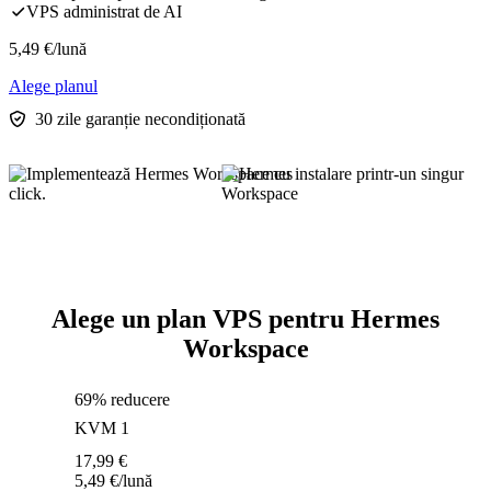
VPS administrat de AI
5,49
€
/lună
Alege planul
30 zile garanție necondiționată
Alege un plan VPS pentru Hermes
Workspace
69% reducere
KVM 1
17,99
€
5,49
€
/lună