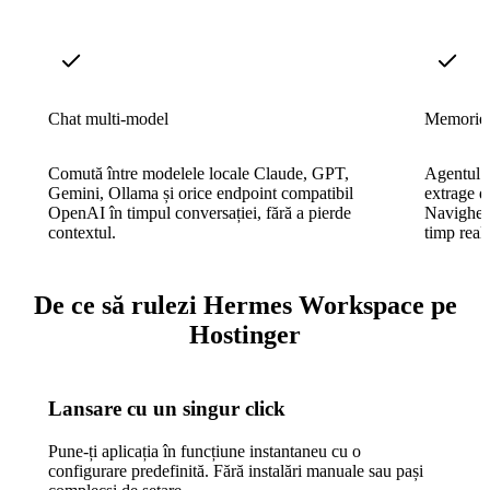
Chat multi-model
Memorie p
Comută între modelele locale Claude, GPT,
Agentul îș
Gemini, Ollama și orice endpoint compatibil
extrage di
OpenAI în timpul conversației, fără a pierde
Navigheaz
contextul.
timp real
De ce să rulezi Hermes Workspace pe
Hostinger
Lansare cu un singur click
Pune-ți aplicația în funcțiune instantaneu cu o
configurare predefinită. Fără instalări manuale sau pași