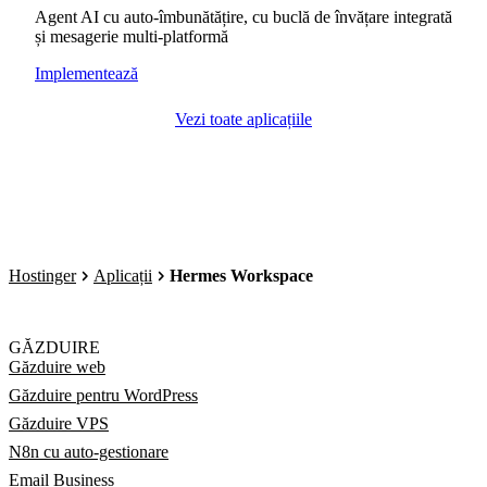
Agent AI cu auto-îmbunătățire, cu buclă de învățare integrată
și mesagerie multi-platformă
Implementează
Vezi toate aplicațiile
Hostinger
Aplicații
Hermes Workspace
GĂZDUIRE
Găzduire web
Găzduire pentru WordPress
Găzduire VPS
N8n cu auto-gestionare
Email Business