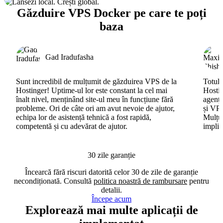
Găzduire VPS Docker pe care te poți
baza
Gad Iradufasha
Sunt incredibil de mulțumit de găzduirea VPS de la
Totul 
Hostinger! Uptime-ul lor este constant la cel mai
Hostin
înalt nivel, menținând site-ul meu în funcțiune fără
agenți
probleme. Ori de câte ori am avut nevoie de ajutor,
și VPS
echipa lor de asistență tehnică a fost rapidă,
Mulțum
competentă și cu adevărat de ajutor.
implic
30 zile garanție
Încearcă fără riscuri datorită celor 30 de zile de garanție
necondiționată. Consultă
politica noastră de rambursare
pentru
detalii.
Începe acum
Explorează mai multe aplicații de