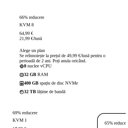
66% reducere
KVM 8
64,99
€
21,99
€
/lună
Alege un plan
Se reînnoiește la prețul de 49,99 €/lună pentru o
perioadă de 2 ani. Poți anula oricând.
8
nuclee vCPU
32 GB
RAM
400 GB
spațiu de disc NVMe
32 TB
lățime de bandă
69% reducere
KVM 1
65% reducer