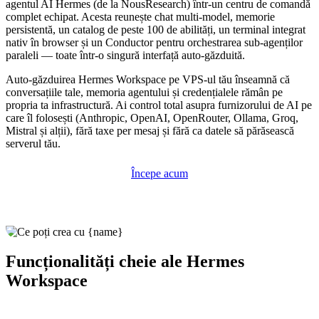
agentul AI Hermes (de la NousResearch) într-un centru de comandă
complet echipat. Acesta reunește chat multi-model, memorie
persistentă, un catalog de peste 100 de abilități, un terminal integrat
nativ în browser și un Conductor pentru orchestrarea sub-agenților
paraleli — toate într-o singură interfață auto-găzduită.
Auto-găzduirea Hermes Workspace pe VPS-ul tău înseamnă că
conversațiile tale, memoria agentului și credențialele rămân pe
propria ta infrastructură. Ai control total asupra furnizorului de AI pe
care îl folosești (Anthropic, OpenAI, OpenRouter, Ollama, Groq,
Mistral și alții), fără taxe per mesaj și fără ca datele să părăsească
serverul tău.
Începe acum
Funcționalități cheie ale Hermes
Workspace