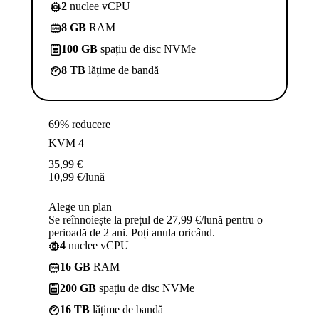
2
nuclee vCPU
8 GB
RAM
100 GB
spațiu de disc NVMe
8 TB
lățime de bandă
69% reducere
KVM 4
35,99
€
10,99
€
/lună
Alege un plan
Se reînnoiește la prețul de 27,99 €/lună pentru o
perioadă de 2 ani. Poți anula oricând.
4
nuclee vCPU
16 GB
RAM
200 GB
spațiu de disc NVMe
16 TB
lățime de bandă