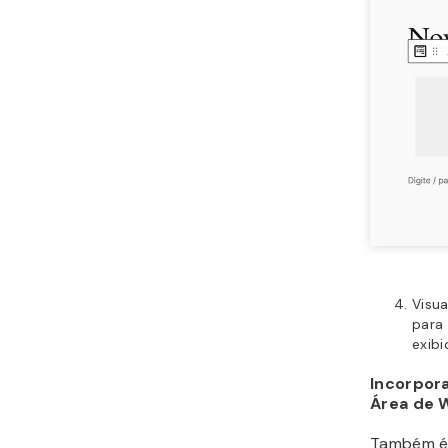
Visua
para 
exib
Incorpor
Área de 
Também é 