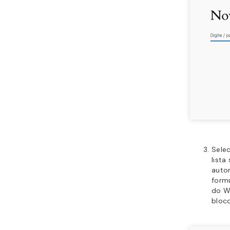
Selec
list
auto
formu
do W
bloc