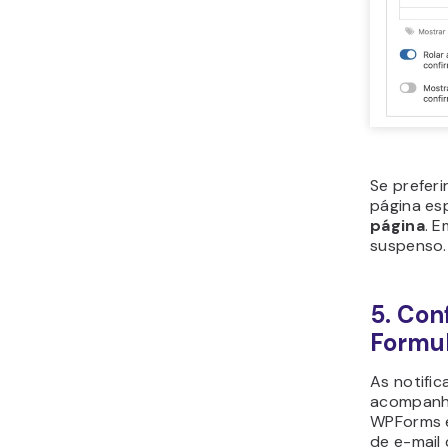
Se preferi
página esp
página
. 
suspenso.
5. Con
Formul
As notifi
acompanhe
WPForms e
de e-mail