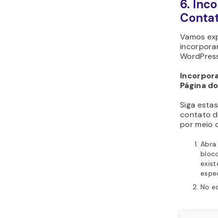
6. Inc
Conta
Vamos exp
incorpora
WordPress
Incorpor
Página d
Siga esta
contato 
por meio 
Abra
bloc
exis
espec
No ed