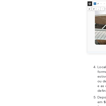
Loca
formu
estiv
ou de
e as
defin
Depoi
em
S