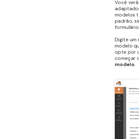
Você verá
adaptados
modelos t
padrão, s
formulário
Digite um
modelo qu
opte por 
começar d
modelo
.