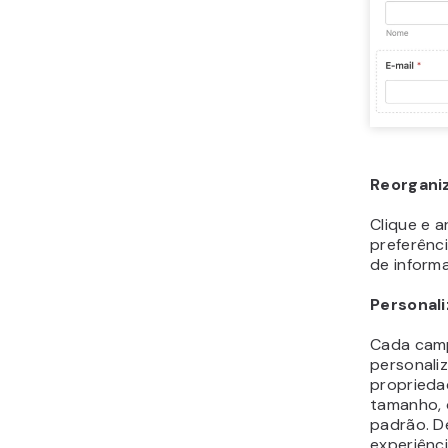
Reorgan
Clique e 
preferênci
de inform
Personal
Cada cam
personali
proprieda
tamanho, 
padrão. D
experiênci