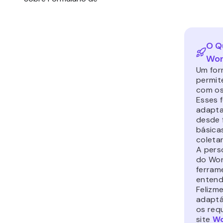
O Q
Wor
Um for
permit
com os
Esses 
adapta
desde 
básica
coleta
A pers
do Wor
ferram
entend
Felizm
adaptá
os req
site
Wo