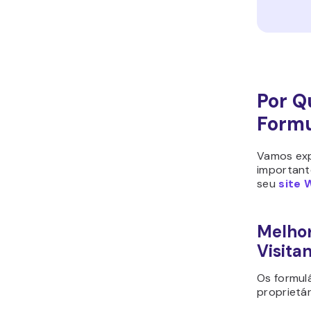
Por Q
Formu
Vamos exp
important
seu
site 
Melhor
Visita
Os formul
proprietár