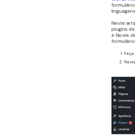
formulári
linguagen
Neste art
plugins d
e fáceis d
formulári
Faça 
Nave