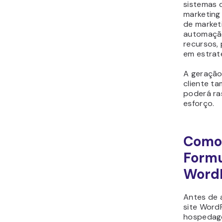
sistemas 
marketing 
de market
automação
recursos,
em estrat
A geração
cliente ta
poderá ras
esforço.
Como
Formu
Word
Antes de 
site Word
hospedag