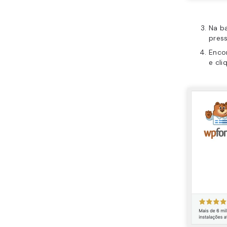
Na ba
pres
Enco
e cl