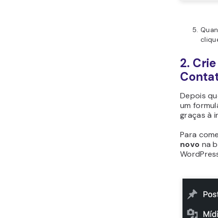
Quan
cliq
2. Cri
Conta
Depois qu
um formul
graças à i
Para come
novo
na b
WordPress