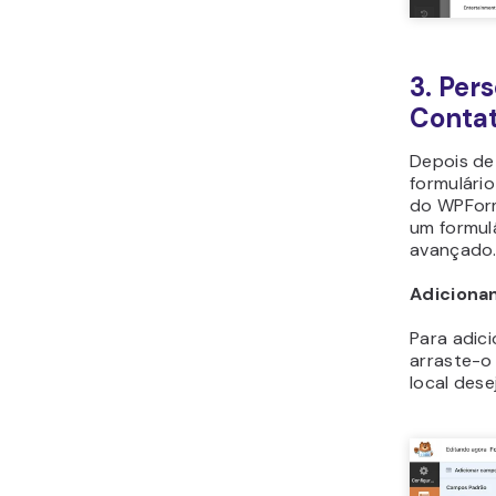
3. Per
Conta
Depois de
formulário
do WPForm
um formul
avançado
Adicion
Para adic
arraste-o
local dese