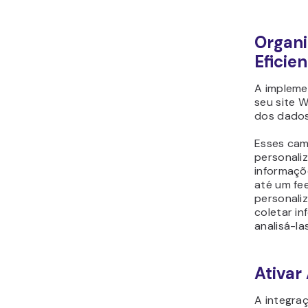
Organi
Eficie
A impleme
seu site 
dos dados
Esses cam
personaliz
informaçõ
até um fe
personali
coletar i
analisá-las
Ativa
A integra