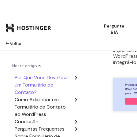
comunicaç
você ao s
experient
formulári
interativ
visitantes
Neste
tut
importânc
WordPress
integrá-l