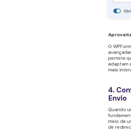
Aproveit
O WPForm
avançadas,
permite q
adaptam a
mais inter
4. Con
Envio
Quando um 
fundament
meio de u
de redire