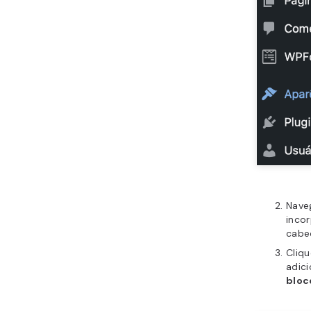
Nave
inco
cabe
Cliq
adici
bloc