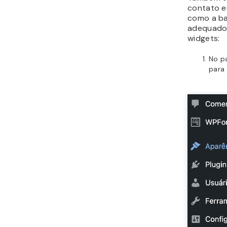
contato 
como a ba
adequado 
widgets:
No p
para