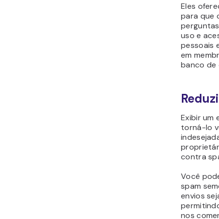
Eles ofer
para que 
perguntas
uso e ace
pessoais e
em membro
banco de 
Reduzi
Exibir um
torná-lo 
indesejada
proprietá
contra sp
Você pode
spam seme
envios sej
permitind
nos coment