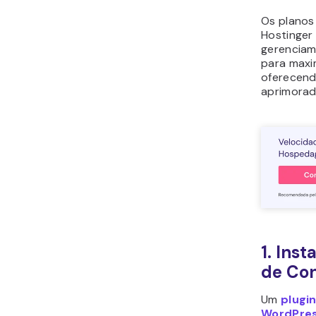
Os planos
Hostinger
gerenciam
para maxi
oferecend
aprimorad
1. Ins
de Con
Um
plugi
WordPre