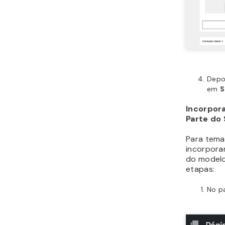
Depoi
em
S
Incorpor
Parte do
Para tema
incorpora
do modelo 
etapas:
No pa