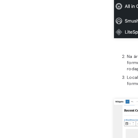
Na á
formu
roda
Loca
formu