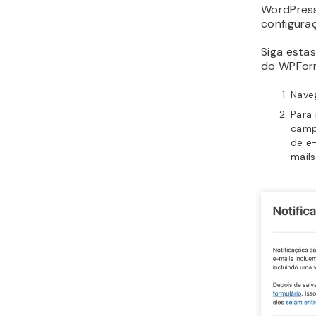
WordPress
configuraç
Siga estas
do WPFor
Nave
Para 
cam
de e-
mails