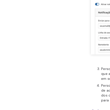
Pers
que a
em s
Perso
de ac
dos d
para 