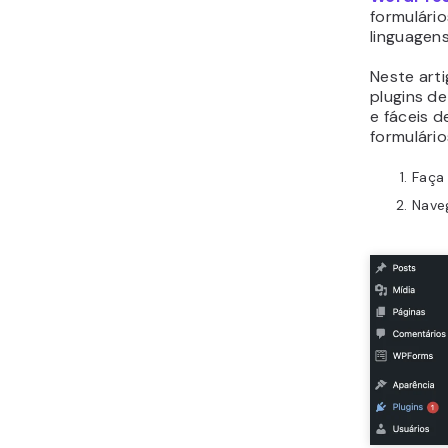
formulári
linguagen
Neste art
plugins d
e fáceis d
formulári
Faça 
Nave