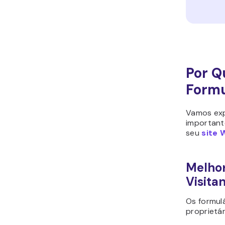
Por Q
Formu
Vamos exp
important
seu
site 
Melhor
Visita
Os formul
proprietár