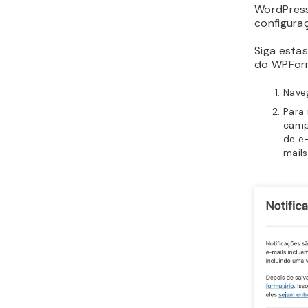
WordPress
configuraç
Siga estas
do WPFor
Nave
Para 
cam
de e-
mails