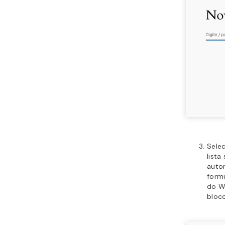
Selec
list
auto
formu
do W
bloc