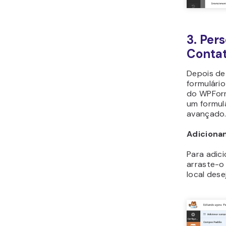
3. Per
Conta
Depois de
formulário
do WPForm
um formul
avançado
Adicion
Para adic
arraste-o
local dese