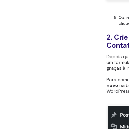
Quan
cliq
2. Cri
Conta
Depois qu
um formul
graças à i
Para come
novo
na b
WordPress