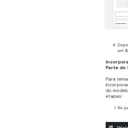
Depoi
em
S
Incorpor
Parte do
Para tema
incorpora
do modelo 
etapas:
No pa