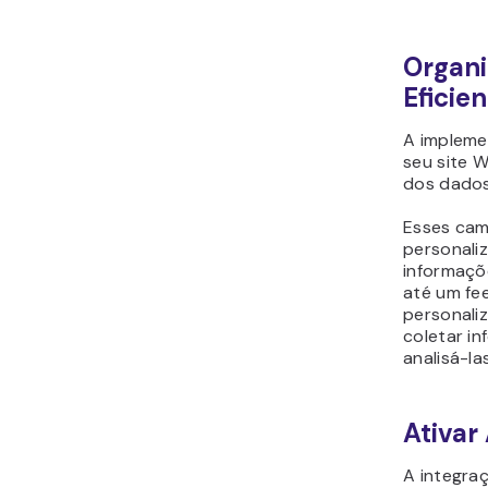
Organi
Eficie
A impleme
seu site 
dos dados
Esses cam
personaliz
informaçõ
até um fe
personali
coletar i
analisá-las
Ativa
A integra