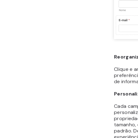
Reorgan
Clique e 
preferênci
de inform
Personal
Cada cam
personali
proprieda
tamanho, 
padrão. D
experiênci