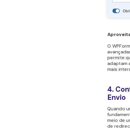
Aproveit
O WPForm
avançadas,
permite q
adaptam a
mais inter
4. Con
Envio
Quando um 
fundament
meio de u
de redire