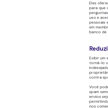
Eles ofer
para que 
perguntas
uso e ace
pessoais e
em membro
banco de 
Reduzi
Exibir um
torná-lo 
indesejada
proprietá
contra sp
Você pode
spam seme
envios sej
permitind
nos coment