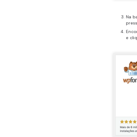
Na ba
pres
Enco
e cl