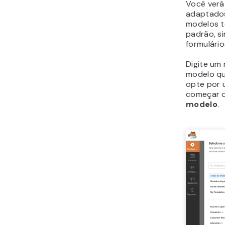
Você verá
adaptados
modelos t
padrão, s
formulário
Digite um
modelo qu
opte por 
começar d
modelo
.