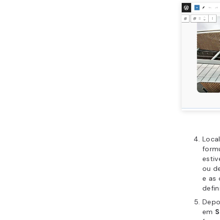
Loca
formu
estiv
ou de
e as
defin
Depoi
em
S