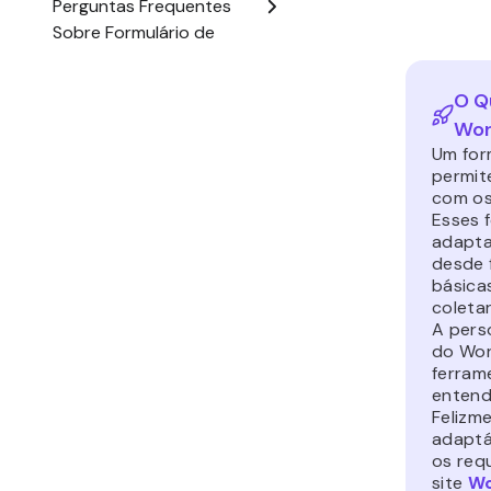
O Q
Wor
Um for
permit
com os
Esses 
adapta
desde 
básica
coleta
A pers
do Wor
ferram
entend
Felizm
adaptá
os req
site
Wo