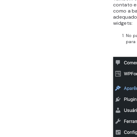
contato 
como a ba
adequado 
widgets:
No p
para