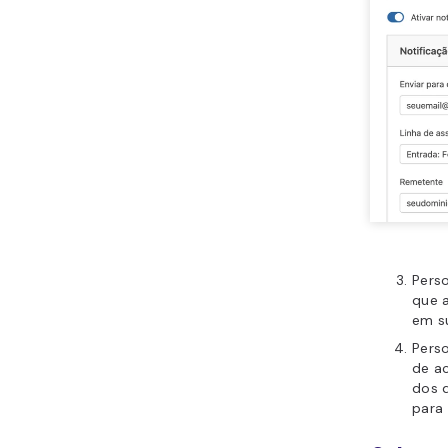
Pers
que a
em s
Perso
de ac
dos d
para 