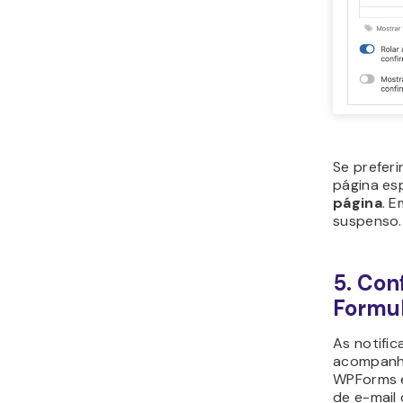
Se preferi
página esp
página
. 
suspenso.
5. Con
Formul
As notifi
acompanhe
WPForms e
de e-mail