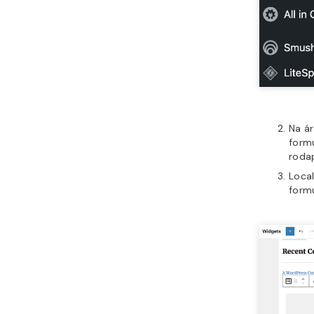
Na á
formu
roda
Loca
formu