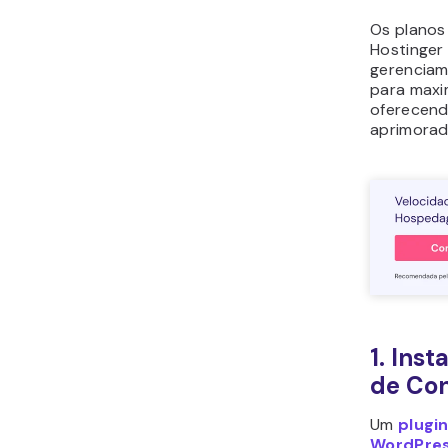
Os planos
Hostinger
gerenciam
para maxi
oferecend
aprimorad
1. Ins
de Con
Um
plugi
WordPre