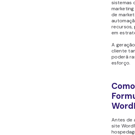
sistemas 
marketing 
de market
automação
recursos,
em estrat
A geração
cliente ta
poderá ras
esforço.
Como
Formu
Word
Antes de 
site Word
hospedag