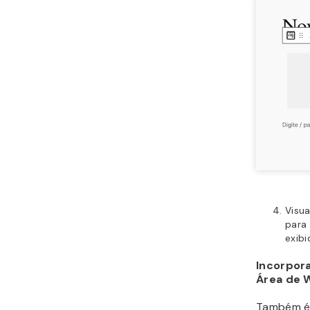
Visua
para 
exib
Incorpor
Área de 
Também é 