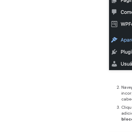
Nave
inco
cabe
Cliq
adici
bloc