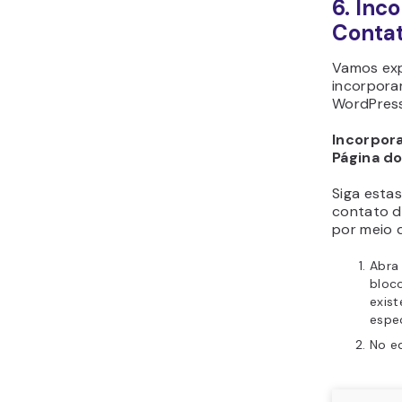
6. Inc
Conta
Vamos exp
incorpora
WordPress
Incorpor
Página d
Siga esta
contato 
por meio 
Abra
bloc
exis
espec
No ed