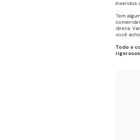
inseridos
Tem algum
comentári
direta. V
você acho
Todo o co
rigoroso