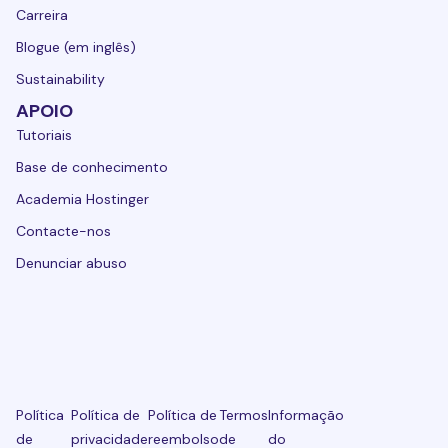
Carreira
Blogue (em inglês)
Sustainability
APOIO
Tutoriais
Base de conhecimento
Academia Hostinger
Contacte-nos
Denunciar abuso
Política
Política de
Política de
Termos
Informação
de
privacidade
reembolso
de
do