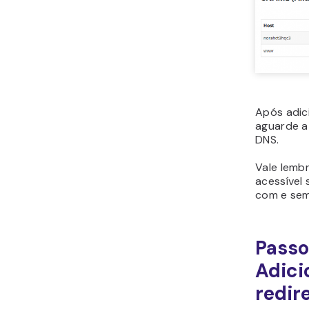
Após adici
aguarde a
DNS.
Vale lemb
acessível
com e sem
Passo
Adici
redir