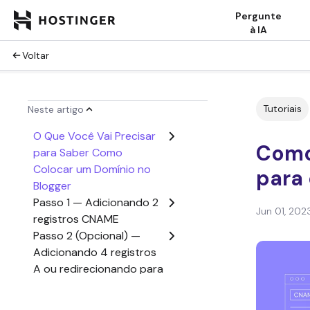
Pergunte
à IA
Voltar
Tutoriais
Neste artigo
O Que Você Vai Precisar
Como
para Saber Como
Colocar um Domínio no
para 
Blogger
Passo 1 — Adicionando 2
Jun 01, 202
registros CNAME
Passo 2 (Opcional) —
Adicionando 4 registros
A ou redirecionando para
www
Conclusão