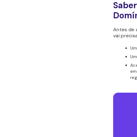
Saber
Domín
Antes de 
vai precis
Um
Um 
Ac
em
reg