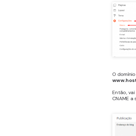
O domínio
www.host
Então, va
CNAME a s