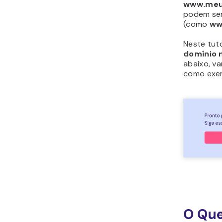
www.meu
podem ser
(como
ww
Neste tuto
domínio 
abaixo, v
como exe
O Que