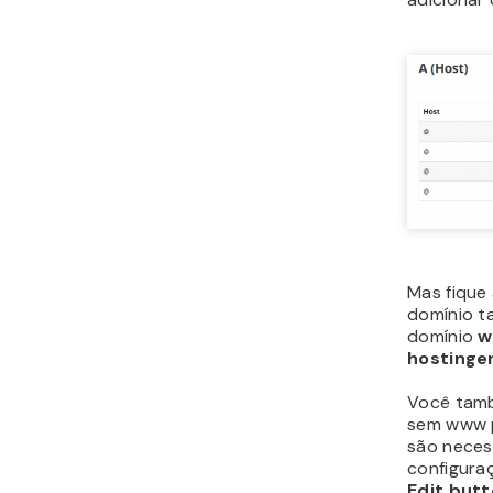
Mas fique
domínio t
domínio
w
hostinge
Você tamb
sem www p
são necess
configura
Edit
butt