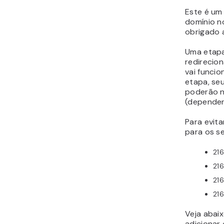
Este é um
domínio no
obrigado 
Uma etapa
redirecio
vai funci
etapa, se
poderão n
(dependen
Para evita
para os se
216
216
216
216
Veja abaix
adicionar 