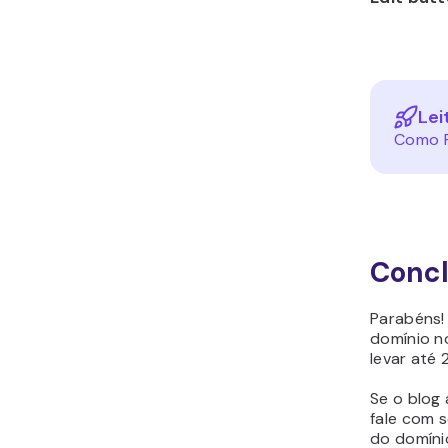
Lei
Como R
Conc
Parabéns!
domínio n
levar até
Se o blog 
fale com 
do domínio