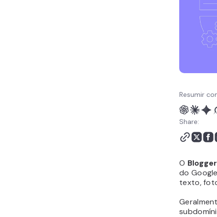
Resumir co
Share:
O
Blogge
do Google
texto, fot
Geralment
subdomín