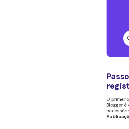
Passo
regis
O primeir
Blogger é
necessári
Publicaç