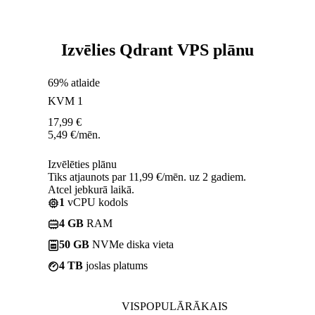
Izvēlies Qdrant VPS plānu
69% atlaide
KVM 1
17,99
€
5,49
€
/mēn.
Izvēlēties plānu
Tiks atjaunots par 11,99 €/mēn. uz 2 gadiem.
Atcel jebkurā laikā.
1
vCPU kodols
4 GB
RAM
50 GB
NVMe diska vieta
4 TB
joslas platums
VISPOPULĀRĀKAIS