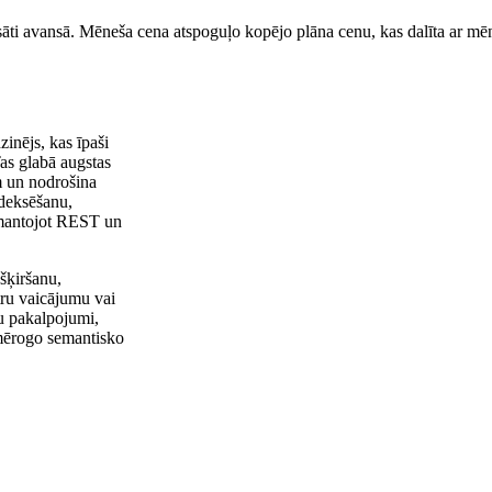
sāti avansā. Mēneša cena atspoguļo kopējo plāna cenu, kas dalīta ar mēn
inējs, kas īpaši
as glabā augstas
m un nodrošina
deksēšanu,
izmantojot REST un
šķiršanu,
tru vaicājumu vai
u pakalpojumi,
mērogo semantisko