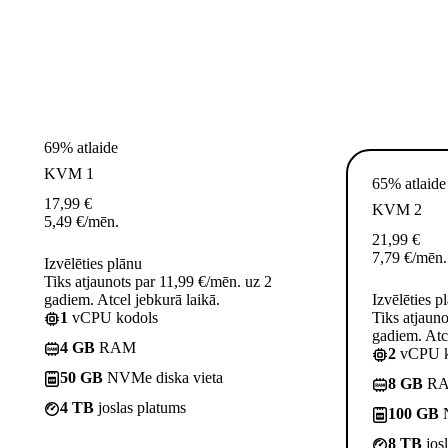
69% atlaide
KVM 1
65% atlaide
17,99
€
KVM 2
5,49
€
/mēn.
21,99
€
7,79
€
/mēn.
Izvēlēties plānu
Tiks atjaunots par 11,99 €/mēn. uz 2
gadiem. Atcel jebkurā laikā.
Izvēlēties p
1
vCPU kodols
Tiks atjaun
gadiem. Atce
4 GB
RAM
2
vCPU k
50 GB
NVMe diska vieta
8 GB
R
4 TB
joslas platums
100 GB
N
8 TB
jos