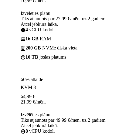
10,99
€
/mēn.
Izvēlēties plānu
Tiks atjaunots par 27,99 €/mēn. uz 2 gadiem.
Atcel jebkurā laikā.
4
vCPU kodoli
16 GB
RAM
200 GB
NVMe diska vieta
16 TB
joslas platums
66% atlaide
KVM 8
64,99
€
21,99
€
/mēn.
Izvēlēties plānu
Tiks atjaunots par 49,99 €/mēn. uz 2 gadiem.
Atcel jebkurā laikā.
8
vCPU kodoli