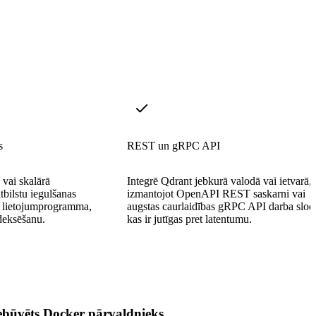
s
REST un gRPC API
 vai skalārā
Integrē Qdrant jebkurā valodā vai ietvarā,
tbilstu iegulšanas
izmantojot OpenAPI REST saskarni vai
a lietojumprogramma,
augstas caurlaidības gRPC API darba slo
ndeksēšanu.
kas ir jutīgas pret latentumu.
ebūvēts Docker pārvaldnieks