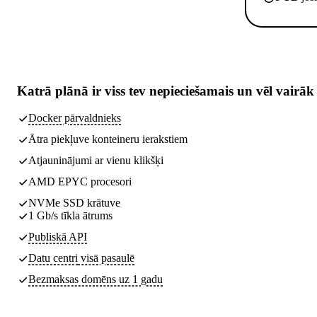
Katrā plānā ir
viss tev nepieciešamais
un vēl vairāk
Docker pārvaldnieks
Ātra piekļuve konteineru ierakstiem
Atjauninājumi ar vienu klikšķi
AMD EPYC procesori
NVMe SSD krātuve
1 Gb/s tīkla ātrums
Publiskā API
Datu centri
visā pasaulē
Bezmaksas domēns uz 1 gadu