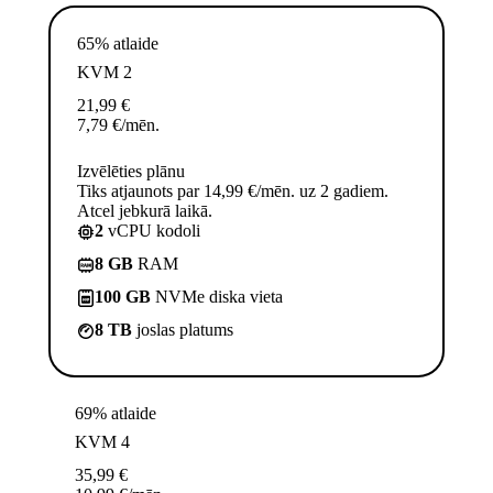
65% atlaide
KVM 2
21,99
€
7,79
€
/mēn.
Izvēlēties plānu
Tiks atjaunots par 14,99 €/mēn. uz 2 gadiem.
Atcel jebkurā laikā.
2
vCPU kodoli
8 GB
RAM
100 GB
NVMe diska vieta
8 TB
joslas platums
69% atlaide
KVM 4
35,99
€