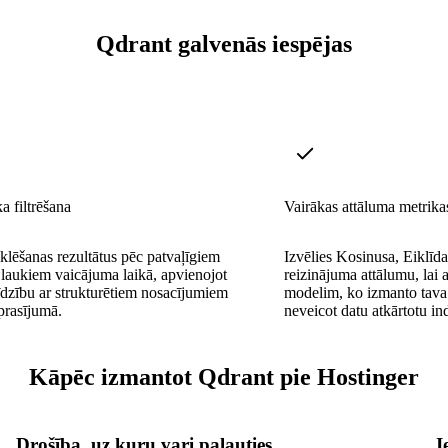
Qdrant galvenās iespējas
a filtrēšana
Vairākas attāluma metrika
eklēšanas rezultātus pēc patvaļīgiem
Izvēlies Kosinusa, Eiklīda
laukiem vaicājuma laikā, apvienojot
reizinājuma attālumu, lai a
īdzību ar strukturētiem nosacījumiem
modelim, ko izmanto tav
prasījumā.
neveicot datu atkārtotu i
Kāpēc izmantot Qdrant pie Hostinger
Drošība, uz kuru vari paļauties
I