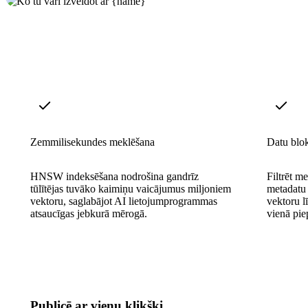
Zemmilisekundes meklēšana
Datu blok
HNSW indeksēšana nodrošina gandrīz
Filtrēt m
tūlītējas tuvāko kaimiņu vaicājumus miljoniem
metadatu 
vektoru, saglabājot AI lietojumprogrammas
vektoru l
atsaucīgas jebkurā mērogā.
vienā pie
Publicē ar vienu klikšķi