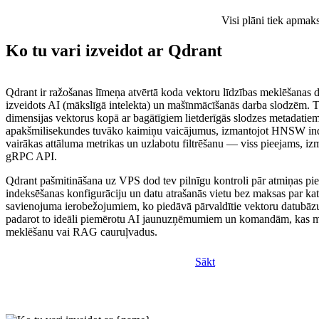
Visi plāni tiek apmak
Ko tu vari izveidot ar Qdrant
Qdrant ir ražošanas līmeņa atvērtā koda vektoru līdzības meklēšanas dz
izveidots AI (mākslīgā intelekta) un mašīnmācīšanās darba slodzēm. T
dimensijas vektorus kopā ar bagātīgiem lietderīgās slodzes metadatie
apakšmilisekundes tuvāko kaimiņu vaicājumus, izmantojot HNSW in
vairākas attāluma metrikas un uzlabotu filtrēšanu — viss pieejams, 
gRPC API.
Qdrant pašmitināšana uz VPS dod tev pilnīgu kontroli pār atmiņas pie
indeksēšanas konfigurāciju un datu atrašanās vietu bez maksas par ka
savienojuma ierobežojumiem, ko piedāvā pārvaldītie vektoru datubāz
padarot to ideāli piemērotu AI jaunuzņēmumiem un komandām, kas 
meklēšanu vai RAG cauruļvadus.
Sākt