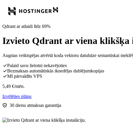
Qdrant ar atlaidi līdz 69%
Izvieto Qdrant ar viena klikšķa 
Augstas veiktspējas atvērtā koda vektoru datubāze semantiskai mekl
Palaid savu lietotni nekavējoties
Bezmaksas automātiskās iknedēļas dublējumkopijas
MI pārvaldīts VPS
5,49
€
/mēn.
Izvēlēties plānu
30 dienu atmaksas garantija