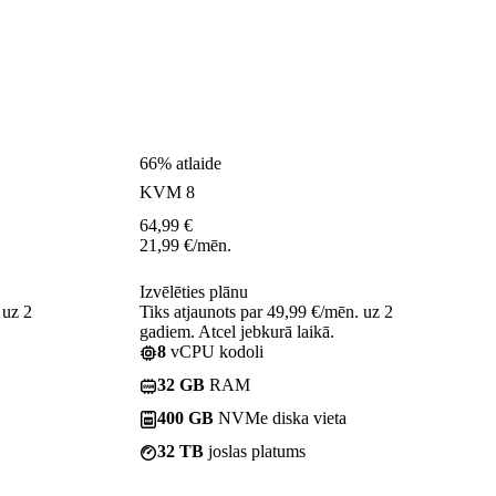
66% atlaide
KVM 8
64,99
€
21,99
€
/mēn.
Izvēlēties plānu
 uz 2
Tiks atjaunots par 49,99 €/mēn. uz 2
gadiem. Atcel jebkurā laikā.
8
vCPU kodoli
32 GB
RAM
400 GB
NVMe diska vieta
32 TB
joslas platums