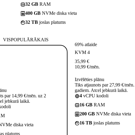
32 GB
RAM
400 GB
NVMe diska vieta
32 TB
joslas platums
VISPOPULĀRĀKAIS
69% atlaide
KVM 4
35,99
€
10,99
€
/mēn.
Izvēlēties plānu
Tiks atjaunots par 27,99 €/mēn.
lānu
gadiem. Atcel jebkurā laikā.
ots par 14,99 €/mēn. uz 2
4
vCPU kodoli
l jebkurā laikā.
16 GB
RAM
odoli
200 GB
NVMe diska vieta
AM
16 TB
joslas platums
VMe diska vieta
las platums