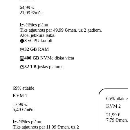
64,99
€
21,99
€
/mēn.
Izvēlēties plānu
Tiks atjaunots par 49,99 €/mēn. uz 2 gadiem.
Atcel jebkurā laikā.
8
vCPU kodoli
32 GB
RAM
400 GB
NVMe diska vieta
32 TB
joslas platums
69% atlaide
KVM 1
65% atlaide
17,99
€
KVM 2
5,49
€
/mēn.
21,99
€
7,79
€
/mēn.
Izvēlēties plānu
Tiks atjaunots par 11,99 €/mēn. uz 2