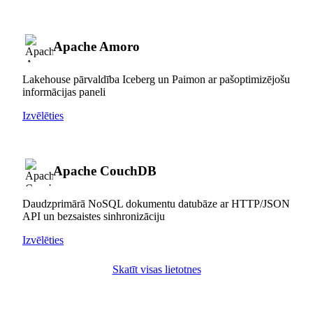
Apache Amoro
Lakehouse pārvaldība Iceberg un Paimon ar pašoptimizējošu
informācijas paneli
Izvēlēties
Apache CouchDB
Daudzprimārā NoSQL dokumentu datubāze ar HTTP/JSON
API un bezsaistes sinhronizāciju
Izvēlēties
Skatīt visas lietotnes