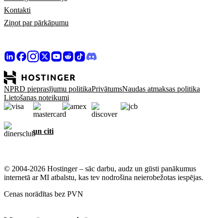
Kontakti
Ziņot par pārkāpumu
NPRD pieprasījumu politika
Privātums
Naudas atmaksas politika
Lietošanas noteikumi
un citi
© 2004-2026 Hostinger – sāc darbu, audz un gūsti panākumus
internetā ar MI atbalstu, kas tev nodrošina neierobežotas iespējas.
Cenas norādītas bez PVN