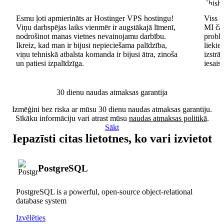
Esmu ļoti apmierināts ar Hostinger VPS hostingu!
Viss n
Viņu darbspējas laiks vienmēr ir augstākajā līmenī,
MI čat
nodrošinot manas vietnes nevainojamu darbību.
problē
Ikreiz, kad man ir bijusi nepieciešama palīdzība,
lieki
viņu tehniskā atbalsta komanda ir bijusi ātra, zinoša
izstrā
un patiesi izpalīdzīga.
iesais
30 dienu naudas atmaksas garantija
Izmēģini bez riska ar mūsu 30 dienu naudas atmaksas garantiju.
Sīkāku informāciju vari atrast mūsu
naudas atmaksas politikā
.
Sākt
Iepazīsti citas lietotnes, ko vari izvietot
PostgreSQL
PostgreSQL is a powerful, open-source object-relational
database system
Izvēlēties