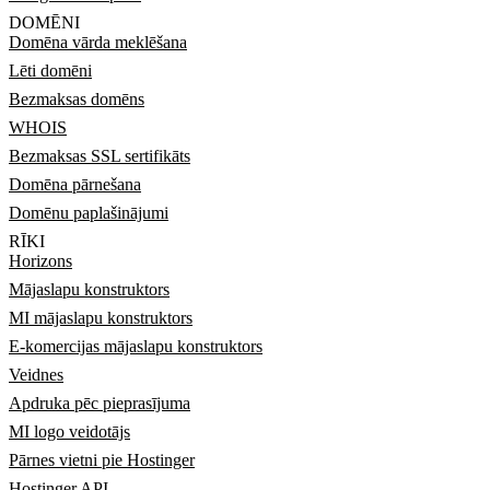
DOMĒNI
Domēna vārda meklēšana
Lēti domēni
Bezmaksas domēns
WHOIS
Bezmaksas SSL sertifikāts
Domēna pārnešana
Domēnu paplašinājumi
RĪKI
Horizons
Mājaslapu konstruktors
MI mājaslapu konstruktors
E-komercijas mājaslapu konstruktors
Veidnes
Apdruka pēc pieprasījuma
MI logo veidotājs
Pārnes vietni pie Hostinger
Hostinger API