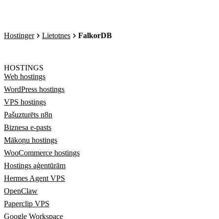
Hostinger
Lietotnes
FalkorDB
HOSTINGS
Web hostings
WordPress hostings
VPS hostings
Pašuzturēts n8n
Biznesa e-pasts
Mākoņu hostings
WooCommerce hostings
Hostings aģentūrām
Hermes Agent VPS
OpenClaw
Paperclip VPS
Google Workspace