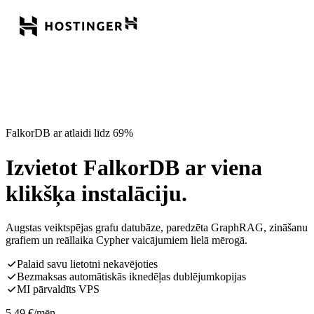
FalkorDB ar atlaidi līdz 69%
Izvietot FalkorDB ar viena
klikšķa instalāciju.
Augstas veiktspējas grafu datubāze, paredzēta GraphRAG, zināšanu
grafiem un reāllaika Cypher vaicājumiem lielā mērogā.
Palaid savu lietotni nekavējoties
Bezmaksas automātiskās iknedēļas dublējumkopijas
MI pārvaldīts VPS
5,49
€
/mēn.