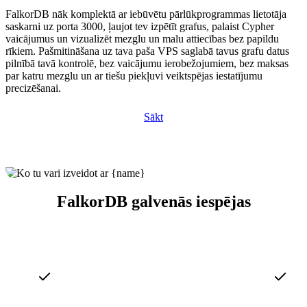
FalkorDB nāk komplektā ar iebūvētu pārlūkprogrammas lietotāja
saskarni uz porta 3000, ļaujot tev izpētīt grafus, palaist Cypher
vaicājumus un vizualizēt mezglu un malu attiecības bez papildu
rīkiem. Pašmitināšana uz tava paša VPS saglabā tavus grafu datus
pilnībā tavā kontrolē, bez vaicājumu ierobežojumiem, bez maksas
par katru mezglu un ar tiešu piekļuvi veiktspējas iestatījumu
precizēšanai.
Sākt
FalkorDB galvenās iespējas