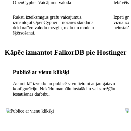
OpenCypher Vaicājumu valoda
Iebūvēts t
Raksti izteiksmīgus grafu vaicājumus,
Izpēti gr
izmantojot OpenCypher – nozares standarta
vizualizē
deklaratīvo valodu mezglu, malu un modeļu
neinstalē
šķērsošanai.
Kāpēc izmantot FalkorDB pie Hostinger
Publicē ar vienu klikšķi
Acumirklī izveido un publicē savu lietotni ar jau gatavu
konfigurāciju. Nekādu manuālu instalāciju vai sarežģītu
iestatīšanas darbību.