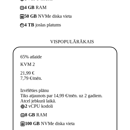
4 GB
RAM
50 GB
NVMe diska vieta
4 TB
joslas platums
VISPOPULĀRĀKAIS
65% atlaide
KVM 2
21,99
€
7,79
€
/mēn.
Izvēlēties plānu
Tiks atjaunots par 14,99 €/mēn. uz 2 gadiem.
Atcel jebkurā laikā.
2
vCPU kodoli
8 GB
RAM
100 GB
NVMe diska vieta