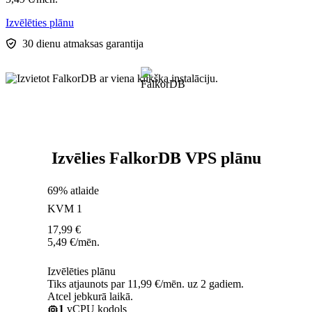
Izvēlēties plānu
30 dienu atmaksas garantija
Izvēlies FalkorDB VPS plānu
69% atlaide
KVM 1
17,99
€
5,49
€
/mēn.
Izvēlēties plānu
Tiks atjaunots par 11,99 €/mēn. uz 2 gadiem.
Atcel jebkurā laikā.
1
vCPU kodols