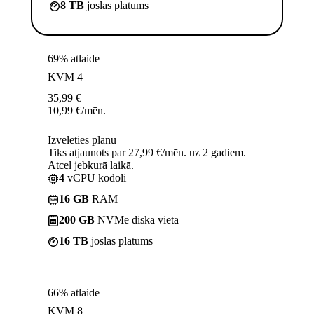
8 TB
joslas platums
69% atlaide
KVM 4
35,99
€
10,99
€
/mēn.
Izvēlēties plānu
Tiks atjaunots par 27,99 €/mēn. uz 2 gadiem.
Atcel jebkurā laikā.
4
vCPU kodoli
16 GB
RAM
200 GB
NVMe diska vieta
16 TB
joslas platums
66% atlaide
KVM 8