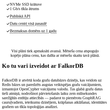
NVMe SSD krātuve
1 Gb/s tīkla ātrums
Publiskā API
Datu centri
visā pasaulē
Bezmaksas domēns uz 1 gadu
Visi plāni tiek apmaksāti avansā. Mēneša cena atspoguļo
kopējo plāna cenu, kas dalīta ar mēnešu skaitu tavā plānā.
Ko tu vari izveidot ar FalkorDB
FalkorDB ir atvērtā koda grafu datubāzes dzinējs, kas veidots uz
Redis bāzes un paredzēts augstas veiktspējas grafu vaicājumiem,
izmantojot OpenCypher vaicājumu valodu. Tas glabā grafu datus
tieši atmiņā, nodrošinot pārvietošanās laiku zem milisekundes
sarežģītās entītiju attiecībās — padarot to piemērotu GraphRAG
cauruļvadiem, ieteikumu dzinējiem, krāpšanas atklāšanai, identitātes
grafiem un tīkla topoloģijas analīzei.