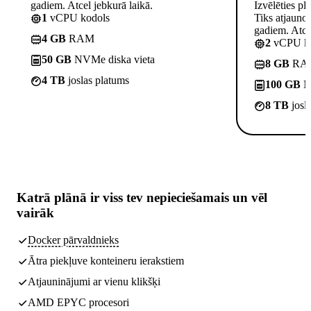
gadiem. Atcel jebkurā laikā.
Izvēlēties pl
1
vCPU kodols
Tiks atjauno
gadiem. Atcel
4 GB
RAM
2
vCPU ko
50 GB
NVMe diska vieta
8 GB
RA
4 TB
joslas platums
100 GB
NV
8 TB
josl
Katrā plānā ir
viss tev nepieciešamais
un vēl
vairāk
Docker pārvaldnieks
Ātra piekļuve konteineru ierakstiem
Atjauninājumi ar vienu klikšķi
AMD EPYC procesori