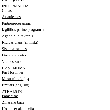
INFORMĀCIJA
Cenas
Atsauksmes
Partnerprogramma
Izglītības partnerprogramma
Aģentūru direktorijs
Rīcības plāns (angliski)
Sistēmas statuss
Drošības centrs
Vietnes karte
UZŅĒMUMS
Par Hostinger
Mūsu tehnoloģija
Emuārs (angliski)
ATBALSTS
Pamācības
Zināšanu bāze
Hostinger akadēmija